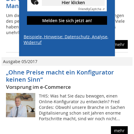
Hier klicken
Managementberater
Friendly
Captcha ⇗
Um die Arbeitszufriedenheit ist es unter den Bedingungen
Melden Sie sich jetzt an!
des permanenten Wandels nicht zum Besten bestellt. Viele
haben die ständigen Umstrukturierungen mit ihrer als
unehrlich eingestuften...
Beispiele, Hinweise: Datenschutz, Analyse,
Widerruf
mehr
Ausgabe 05/2017
„Ohne Preise macht ein Konfigurator
keinen Sinn“
Vorsprung im e-Commerce
THIS: Was hat Sie dazu bewogen, einen
Online-Konfigurator zu entwickeln? Fred
Cordes: Obwohl unsere Branche in Sachen
Digitalisierung schon seit Jahren enorme
Fortschritte macht, sind wir noch nicht...
mehr