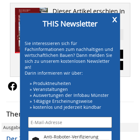
Dieser Artikel erschien in
x
THIS 04/2011
THIS Newsletter
Ressort: Aktuell
Sie interessieren sich für
Fachinformationen zum nachhaltigen und
Abonnement
wirtschaftlichen Bauen? Dann melden Sie
sich zu unserem kostenlosen Newsletter
Inhaltsverzeichnis
an!
Darin informieren wir über:
» Produktneuheiten
» Veranstaltungen
» Auswertungen der Infobau Münster
» 14tägige Erscheinungsweise
» kostenlos und jederzeit kündbar
Thematisch passende Artikel:
Ausgabe 12/2009
Anti-Roboter-Verifizierung
Der Zeitgeist ist ein miserabler