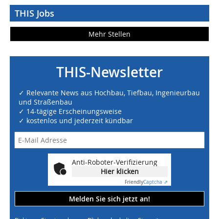
THIS Jobs
Mehr Stellen
THIS-Newsletter
✓ Relevante News aus Hochbau, Tiefbau, Ingenieurbau
und Straßenbau
✓ 14-tägige Erscheinungsweise
✓ kostenlos und jederzeit kündbar
Anti-Roboter-Verifizierung
Hier klicken
Friendly
Captcha ⇗
Melden Sie sich jetzt an!