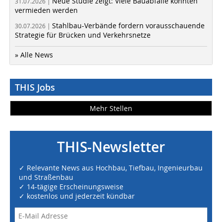
Neue Studie zeigt: Viele Bauabfälle könnten
31.07.2026 |
vermieden werden
Stahlbau-Verbände fordern vorausschauende
30.07.2026 |
Strategie für Brücken und Verkehrsnetze
» Alle News
THIS Jobs
Mehr Stellen
THIS-Newsletter
✓ Relevante News aus Hochbau, Tiefbau, Ingenieurbau
und Straßenbau
✓ 14-tägige Erscheinungsweise
✓ kostenlos und jederzeit kündbar