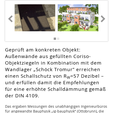
Fotos: 
Geprüft am konkreten Objekt:
Außenwände aus gefüllten Coriso-
Objektziegeln in Kombination mit dem
Wandlager „Schöck Tromur“ erreichen
einen Schallschutz von R
=57 Dezibel –
W
und erfüllen damit die Empfehlungen
für eine erhöhte Schalldämmung gemäß
der DIN 4109.
Das ergaben Messungen des unabhängigen Ingenieurbüros
für angewandte Bauphysik „ig-bauphysik“ (Ottobrunn), die