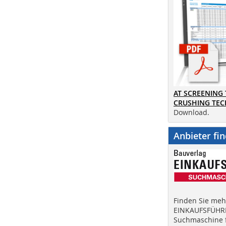
AT SCREENING
CRUSHING TE
Download.
Anbieter fi
Finden Sie mehr
EINKAUFSFÜHRE
Suchmaschine f