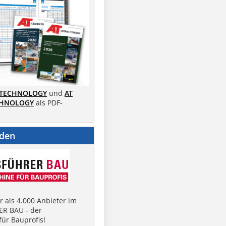
 TECHNOLOGY
und
AT
CHNOLOGY
als PDF-
nden
 als 4.000 Anbieter im
R BAU - der
ür Bauprofis!