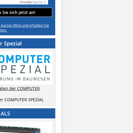
Friendly
Captcha ⇗
Sie sich jetzt an!
n kurzen Blick und erhalten Sie
nen.
 Spezial
aten der COMPUTER
der COMPUTER SPEZIAL
IALS