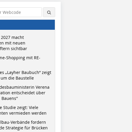
 2027 macht
n mit neuen
tern sichtbar
ne-Shopping mit RE-
s „Layher Baubuch“ zeigt
um die Baustelle
desbauministerin Verena
vation entscheidet über
s Bauens"
 Studie zeigt: Viele
nnten vermieden werden
hlbau-Verbände fordern
e Strategie für Brücken