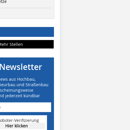
etze
Mehr Stellen
Newsletter
News aus Hochbau,
nieurbau und Straßenbau
rscheinungsweise
nd jederzeit kündbar
oboter-Verifizierung
Hier klicken