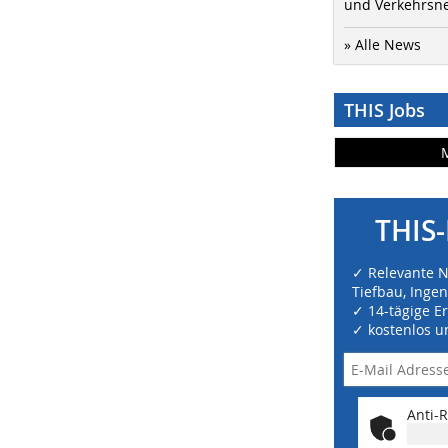
und Verkehrsn
» Alle News
THIS Jobs
THIS-
✓ Relevante 
Tiefbau, Inge
✓ 14-tägige E
✓ kostenlos u
Anti-R