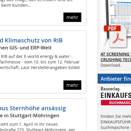
 beim Kunden...
mehr
nd Klimaschutz von RIB
chen GIS- und ERP-Welt
AT SCREENING
RIB auf der E-world energy & water -
CRUSHING TE
fachmesse - vom 10. bis zum 12. Februar
Download.
wirtschaft. Laut Herstellerangaben bildet
Anbieter fi
mehr
pus Sternhöhe ansässig
e in Stuttgart-Möhringen
Finden Sie mehr
EINKAUFSFÜHRE
eht zum 1. April in ihr neues
Suchmaschine f
estraße 225, Stuttgart-Möhringen, am