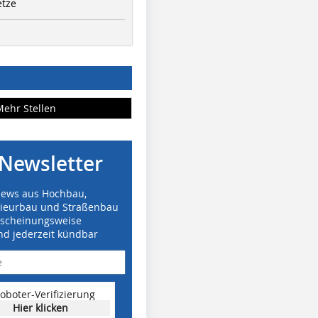
etze
Mehr Stellen
Newsletter
News aus Hochbau,
nieurbau und Straßenbau
rscheinungsweise
nd jederzeit kündbar
oboter-Verifizierung
Hier klicken