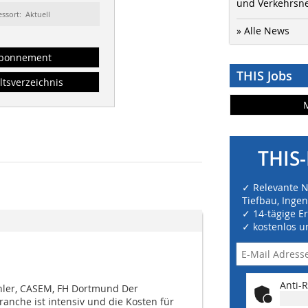
und Verkehrsn
essort: Aktuell
» Alle News
bonnement
THIS Jobs
ltsverzeichnis
THIS-
✓ Relevante 
Tiefbau, Inge
✓ 14-tägige E
✓ kostenlos u
Anti-R
chler, CASEM, FH Dortmund Der
anche ist intensiv und die Kosten für