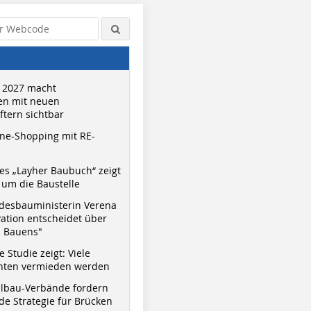
 2027 macht
n mit neuen
tern sichtbar
ne-Shopping mit RE-
s „Layher Baubuch“ zeigt
um die Baustelle
desbauministerin Verena
vation entscheidet über
s Bauens"
 Studie zeigt: Viele
nnten vermieden werden
hlbau-Verbände fordern
e Strategie für Brücken