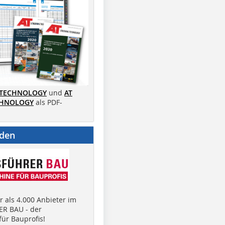
 TECHNOLOGY
und
AT
CHNOLOGY
als PDF-
nden
 als 4.000 Anbieter im
R BAU - der
ür Bauprofis!