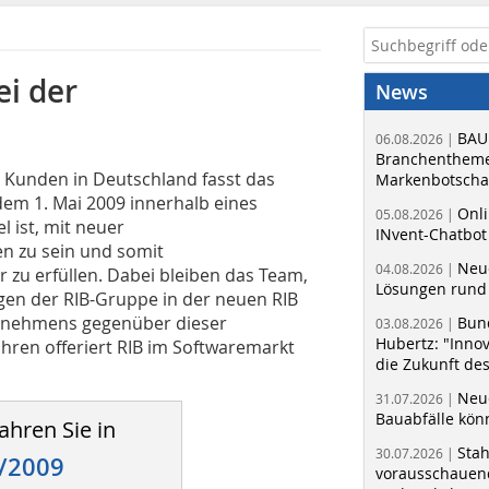
i der
News
BAU
06.08.2026 |
Branchentheme
le Kunden in Deutschland fasst das
Markenbotschaf
em 1. Mai 2009 innerhalb eines
Onli
05.08.2026 |
 ist, mit neuer
INvent-Chatbot
 zu sein und somit
Neue
04.08.2026 |
zu erfüllen. Dabei bleiben das Team,
Lösungen rund 
ngen der RIB-Gruppe in der neuen RIB
rnehmens gegenüber dieser
Bun
03.08.2026 |
Hubertz: "Inno
 Jahren offeriert RIB im Softwaremarkt
die Zukunft de
Neue
31.07.2026 |
Bauabfälle kö
ahren Sie in
Sta
30.07.2026 |
/2009
vorausschauend