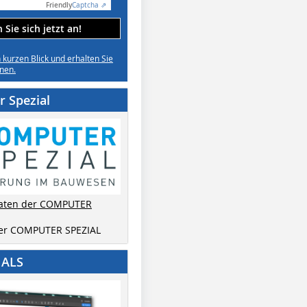
Friendly
Captcha ⇗
Sie sich jetzt an!
n kurzen Blick und erhalten Sie
nen.
 Spezial
aten der COMPUTER
der COMPUTER SPEZIAL
IALS