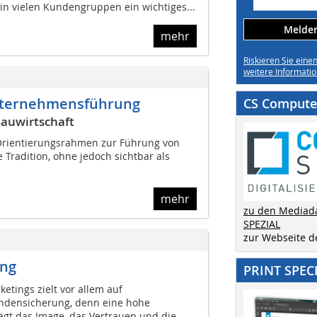
 in vielen Kundengruppen ein wichtiges...
Melden 
mehr
Riskieren Sie eine
weitere Informatio
nternehmensführung
CS Computer
auwirtschaft
 Orientierungsrahmen zur Führung von
Tradition, ohne jedoch sichtbar als
mehr
zu den Mediad
SPEZIAL
zur Webseite 
ing
PRINT SPEC
etings zielt vor allem auf
densicherung, denn eine hohe
gt das Image, das Vertrauen und die