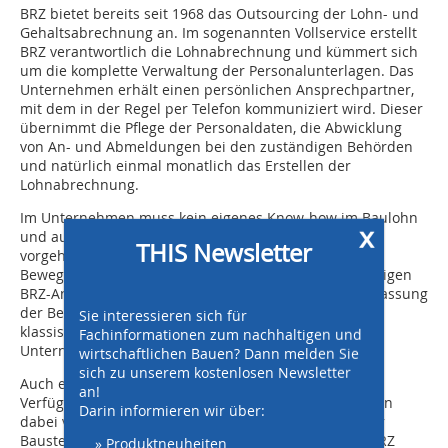
BRZ bietet bereits seit 1968 das Outsourcing der Lohn- und
Gehaltsabrechnung an. Im sogenannten Vollservice erstellt
BRZ verantwortlich die Lohnabrechnung und kümmert sich
um die komplette Verwaltung der Personalunterlagen. Das
Unternehmen erhält einen persönlichen Ansprechpartner,
mit dem in der Regel per Telefon kommuniziert wird. Dieser
übernimmt die Pflege der Personaldaten, die Abwicklung
von An- und Abmeldungen bei den zuständigen Behörden
und natürlich einmal monatlich das Erstellen der
Lohnabrechnung.
Im Unternehmen muss kein eigenes Know-how im Baulohn
x
und auch keine Hardware- und Softwarekenntnisse
THIS Newsletter
vorgehalten werden. Lediglich die laufenden
Bewegungsdaten müssen erfasst und an den zuständigen
BRZ-Ansprechpartner übermittelt werden. Bei der Erfassung
der Bewegungsdaten hat der Kunde die Wahl. Für die
Sie interessieren sich für
klassische Erfassung auf Papier, stellt BRZ den
Fachinformationen zum nachhaltigen und
Unternehmen Stundenkarten zur Verfügung.
wirtschaftlichen Bauen? Dann melden Sie
sich zu unserem kostenlosen Newsletter
Auch eine papierlose, elektronische Variante steht zur
an!
Verfügung. Die Arbeitszeiten der Arbeitnehmer werden
Darin informieren wir über:
dabei von einem Vorarbeiter oder Polier direkt auf der
Baustelle elektronisch erfasst und anschließend an BRZ
» Produktneuheiten