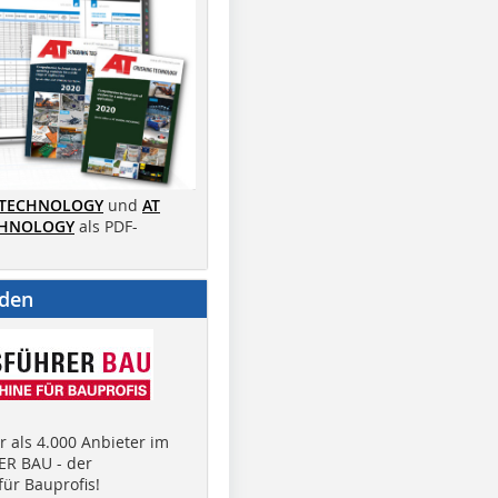
 TECHNOLOGY
und
AT
CHNOLOGY
als PDF-
nden
 als 4.000 Anbieter im
R BAU - der
ür Bauprofis!