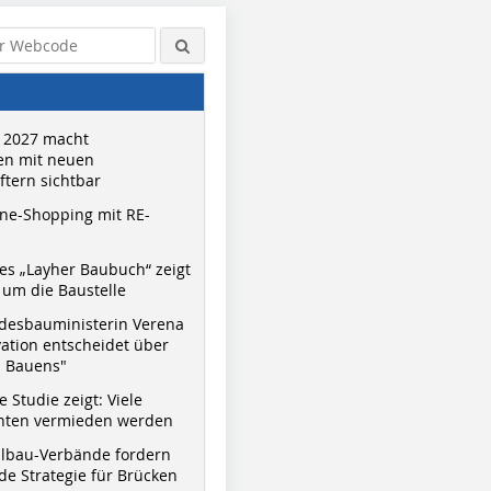
 2027 macht
n mit neuen
tern sichtbar
ne-Shopping mit RE-
s „Layher Baubuch“ zeigt
um die Baustelle
desbauministerin Verena
vation entscheidet über
s Bauens"
 Studie zeigt: Viele
nnten vermieden werden
hlbau-Verbände fordern
e Strategie für Brücken