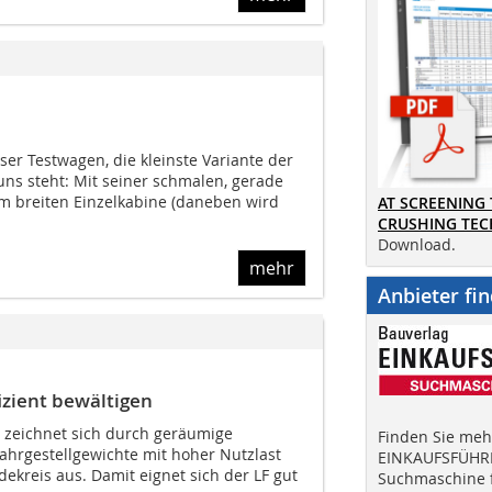
er Testwagen, die kleinste Variante der
 uns steht: Mit seiner schmalen, gerade
m breiten Einzelkabine (daneben wird
AT SCREENING
CRUSHING TE
Download.
mehr
Anbieter fi
izient bewältigen
 zeichnet sich durch geräumige
Finden Sie mehr
ahrgestellgewichte mit hoher Nutzlast
EINKAUFSFÜHRE
kreis aus. Damit eignet sich der LF gut
Suchmaschine f