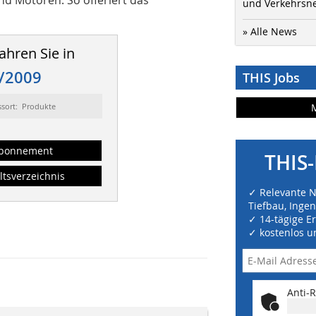
und Verkehrsn
» Alle News
ahren Sie in
/2009
THIS Jobs
ssort: Produkte
bonnement
THIS-
ltsverzeichnis
✓ Relevante 
Tiefbau, Inge
✓ 14-tägige E
✓ kostenlos u
Anti-R