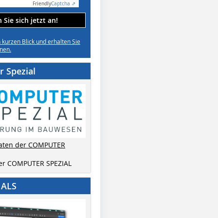
Friendly
Captcha ⇗
Sie sich jetzt an!
n kurzen Blick und erhalten Sie
nen.
 Spezial
aten der COMPUTER
der COMPUTER SPEZIAL
IALS