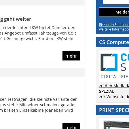
Melden 
g geht weiter
Riskieren Sie eine
h der leichten LKW bietet Daimler den
weitere Informatio
s Angebot um­fasst Fahrzeuge von 6,5 t
s 16 t Gesamtgewicht. Für den LKW steht
CS Computer
mehr
zu den Mediad
SPEZIAL
zur Webseite 
er Testwagen, die kleinste Variante der
 uns steht: Mit seiner schmalen, gerade
PRINT SPEC
m breiten Einzelkabine (daneben wird
mehr