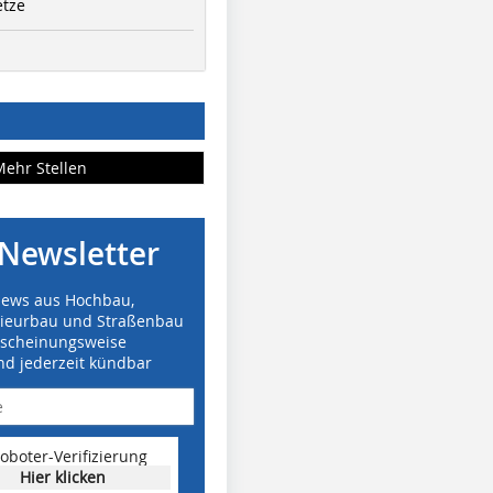
etze
Mehr Stellen
Newsletter
News aus Hochbau,
nieurbau und Straßenbau
rscheinungsweise
nd jederzeit kündbar
oboter-Verifizierung
Hier klicken