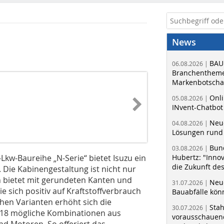
News
BAU
06.08.2026 |
Branchentheme
Markenbotschaf
Onli
05.08.2026 |
INvent-Chatbot
Neue
04.08.2026 |
Lösungen rund 
Bun
03.08.2026 |
Lkw-Baureihe „N-Serie“ bietet Isuzu ein
Hubertz: "Inno
die Zukunft de
 Die Kabinengestaltung ist nicht nur
 bietet mit gerundeten Kanten und
Neue
31.07.2026 |
 sich positiv auf Kraftstoffverbrauch
Bauabfälle kö
chen Varianten erhöht sich die
Sta
30.07.2026 |
uf 18 mögliche Kombinationen aus
vorausschauend
d Motoren. So offeriert das