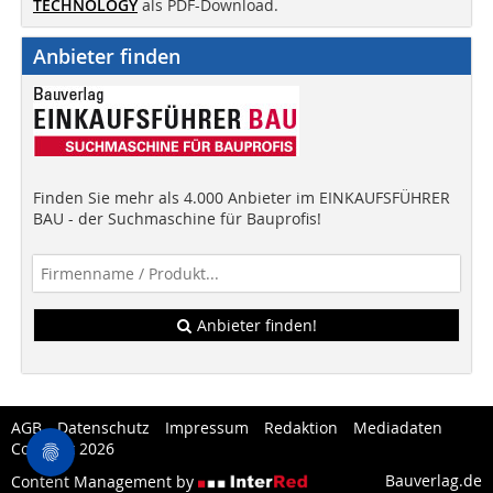
TECHNOLOGY
als PDF-Download.
Anbieter finden
Finden Sie mehr als 4.000 Anbieter im EINKAUFSFÜHRER
BAU - der Suchmaschine für Bauprofis!
Anbieter finden!
AGB
Datenschutz
Impressum
Redaktion
Mediadaten
Copytest 2026
Bauverlag.de
Content Management by