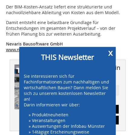
Der BIM-Kosten-Ansatz liefert eine strukturierte und
nachvollziehbare Ableitung von Kosten aus dem Modell.­
Damit entsteht eine belastbare Grundlage für
Entscheidungen im gesamten Projektverlauf – von der
frühen Planung bis zur weiteren Ausarbeitung.
Nevaris Bausoftware GmbH
www.nevaris.com
x
THIS Newsletter
Dieser Artikel erschien in
Sie interessieren sich für
THIS 6-7/2026
Fachinformationen zum nachhaltigen und
wirtschaftlichen Bauen? Dann melden Sie
Ressort: BAUMANAGEMENT
sich zu unserem kostenlosen Newsletter
an!
Darin informieren wir über:
Abonnement
» Produktneuheiten
» Veranstaltungen
Inhaltsverzeichnis
» Auswertungen der Infobau Münster
» 14tägige Erscheinungsweise