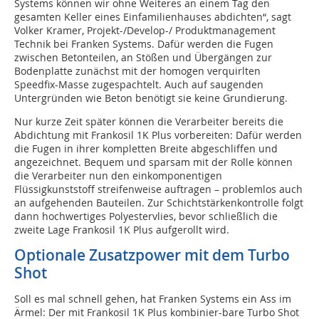
Systems können wir ohne Weiteres an einem Tag den
gesamten Keller eines Einfamilienhauses abdichten“, sagt
Volker Kramer, Projekt-/Develop-/ Produktmanagement
Technik bei Franken Systems. Dafür werden die Fugen
zwischen Betonteilen, an Stößen und Übergängen zur
Bodenplatte zunächst mit der homogen verquirlten
Speedfix-Masse zugespachtelt. Auch auf saugenden
Untergründen wie Beton benötigt sie keine Grundierung.
Nur kurze Zeit später können die Verarbeiter bereits die
Abdichtung mit Frankosil 1K Plus vorbereiten: Dafür werden
die Fugen in ihrer kompletten Breite abgeschliffen und
angezeichnet. Bequem und sparsam mit der Rolle können
die Verarbeiter nun den einkomponentigen
Flüssigkunststoff streifenweise auftragen – problemlos auch
an aufgehenden Bauteilen. Zur Schichtstärkenkontrolle folgt
dann hochwertiges Polyestervlies, bevor schließlich die
zweite Lage Frankosil 1K Plus aufgerollt wird.
Optionale Zusatzpower mit dem Turbo
Shot
Soll es mal schnell gehen, hat Franken Systems ein Ass im
Ärmel: Der mit Frankosil 1K Plus kombinier-bare Turbo Shot