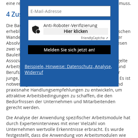
eine reibungslose Ablaufsicherung gewährleistet sein muss.
4 Zusammenfassung und Ausblick
Anti-Roboter-Verifizierung
Die Bauwirtschaft, ein stabiler Arbeitsmarkt, steht vor
Hier klicken
erheblichen Herausforderungen durch den demografischen
Wandel und den Fachkräftemangel, der trotz steigender
Friendly
Captcha ⇗
Absolventenzahlen in Architektur und Bauingenieurwesen
zwei von drei Bauunternehmen daran hindert, offene
Melden Sie sich jetzt an!
Bauleitungsstellen zu besetzen (Stand 2021). Negative
Assoziationen wie hoher Stress, wenig Urlaub, ungeregelte
Beispiele, Hinweise: Datenschutz, Analyse,
Arbeitszeiten und schlechte Vereinbarkeit von Privat- und
Widerruf
Berufsleben machen das Berufsbild der Bauleitung für
junge, gut ausgebildete Nachwuchskräfte un-attraktiv. Es ist
notwendig, den aktuellen Status quo zu analysieren und
praxisnahe Handlungsempfehlungen zu entwickeln, um
attraktive Arbeitsbedingungen zu schaffen, die den
Bedürfnissen der Unternehmen und Mitarbeitenden
gerecht werden.
Die Analyse der Anwendung spezifischer Arbeitsmodule hat
durch Experteninterviews mit einer Vielzahl von
Unternehmen wertvolle Erkenntnisse erbracht. Es wurde
festgestellt, dass die Anwendung von Arbeitsmodulen wie