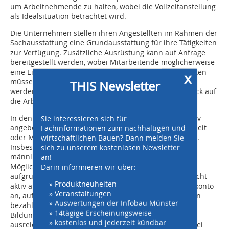
um Arbeitnehmende zu halten, wobei die Vollzeitanstellung
als Idealsituation betrachtet wird.
Die Unternehmen stellen ihren Angestellten im Rahmen der
Sachausstattung eine Grundausstattung für ihre Tätigkeiten
zur Verfügung. Zusätzliche Ausrüstung kann auf Anfrage
bereitgestellt werden, wobei Mitarbeitende möglicherweise
eine Eigenbeteiligung für persönliche Ausrüstung leisten
x
müssen. Die Wartung und Reparatur von Ausrüstung
THIS Newsletter
werden zeitnah durchgeführt, insbesondere im Hinblick auf
die Arbeitssicherheit.
Sie interessieren sich für
In den meisten Fällen werden Freistellungen nicht aktiv
Fachinformationen zum nachhaltigen und
angeboten, aber gesetzliche Freistellungen wie Elternzeit
wirtschaftlichen Bauen? Dann melden Sie
oder Mutterschutz werden selbstverständlich gewährt.
sich zu unserem kostenlosen Newsletter
Insbesondere in der Bauleitung ist eine Zunahme
an!
männlicher Bauleiter in Elternzeit zu beobachten. Die
Darin informieren wir über:
Möglichkeit eines Sabbaticals ist bekannt, wird aber
aufgrund geringer Nachfrage in den meisten Fällen nicht
» Produktneuheiten
aktiv angeboten. Ein Unternehmen bietet ein Zeitwertkonto
» Veranstaltungen
an, auf dem Überstunden gesammelt und bei Bedarf in
» Auswertungen der Infobau Münster
bezahlten Urlaub umgewandelt werden können.
» 14tägige Erscheinungsweise
Bildungsurlaub oder zusätzliche freie Tage können bei
» kostenlos und jederzeit kündbar
ausreichender Personaldecke angeboten werden, wobei