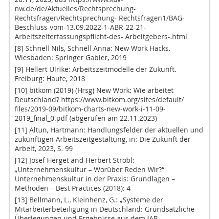
nw.de/de/Aktuelles/Rechtsprechung-
Rechtsfragen/Rechtsprechung- Rechtsfragen1/BAG-
Beschluss-vom-13.09.2022-1-ABR-22-21-
Arbeitszeiterfassungspflicht-des- Arbeitgebers-.html
[8] Schnell Nils, Schnell Anna: New Work Hacks.
Wiesbaden: Springer Gabler, 2019
[9] Hellert Ulrike: Arbeitszeitmodelle der Zukunft.
Freiburg: Haufe, 2018
[10] bitkom (2019) (Hrsg) New Work: Wie arbeitet
Deutschland? https://www.bitkom.org/sites/default/
files/2019-09/bitkom-charts-new-work-i-11-09-
2019_final_0.pdf (abgerufen am 22.11.2023)
[11] Altun, Hartmann: Handlungsfelder der aktuellen und
zukünftigen Arbeitszeitgestaltung, in: Die Zukunft der
Arbeit, 2023, S. 99
[12] Josef Herget and Herbert Strobl:
„Unternehmenskultur – Worüber Reden Wir?“
Unternehmenskultur in der Praxis: Grundlagen –
Methoden – Best Practices (2018): 4
[13] Bellmann, L., Kleinhenz, G.: „Systeme der
Mitarbeiterbeteiligung in Deutschland: Grundsätzliche
Überlegungen und Ergebnisse aus dem IAB-