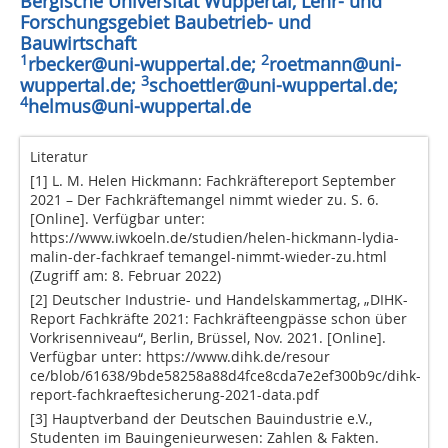
Bergische Universität Wuppertal, Lehr- und
Forschungsgebiet Baubetrieb- und
Bauwirtschaft
1
2
rbecker@uni-wuppertal.de;
roetmann@uni-
3
wuppertal.de;
schoettler@uni-wuppertal.de;
4
helmus@uni-wuppertal.de
Literatur
[1] L. M. Helen Hickmann: Fachkräftereport September
2021 – Der Fachkräftemangel nimmt wieder zu. S. 6.
[Online]. Verfügbar unter:
https://www.iwkoeln.de/studien/helen-hickmann-lydia-
malin-der-fachkraef temangel-nimmt-wieder-zu.html
(Zugriff am: 8. Februar 2022)
[2] Deutscher Industrie- und Handelskammertag, „DIHK-
Report Fachkräfte 2021: Fachkräfteengpässe schon über
Vorkrisenniveau“, Berlin, Brüssel, Nov. 2021. [Online].
Verfügbar unter: https://www.dihk.de/resour
ce/blob/61638/9bde58258a88d4fce8cda7e2ef300b9c/dihk-
report-fachkraeftesicherung-2021-data.pdf
[3] Hauptverband der Deutschen Bauindustrie e.V.,
Studenten im Bauingenieurwesen: Zahlen & Fakten.