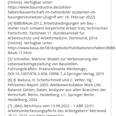
[Online]. Verfügbar unter:
https://www.bauindustrie.de/zahlen-
fakten/bauwirtschaft-im-zahlenbild/ studenten-im-
bauingenieurwesen (Zugriff am: 16. Februar 2022)
[4] BIBB/BAuA-2012, Arbeitsbedingungen am Bau –
Immer noch schwere körperliche Arbeit trotz technischen
Fortschritts: Factsheet 11. Bundesanstalt für
Arbeitsschutz und Arbeitsmedizin. Dortmund, 2014.
[Online]. Verfügbar unter:
https://www.baua.de/DE/Angebote/Publikationen/Fakten/BIBB
BAuA-11.html
[5] Schneller, Martina: Modell zur Verbesserung der
Lebensarbeitsgestaltung von Baustellen-
Führungskräften: Praxisrelevante Werkzeuge.,
DOI:10.1007/978-3-658-10996-7_4 Springer-Verlag, 2015
[6] B. Badura, H. Schellschmidt und C. Vetter, Hg.:
Fehlzeiten-Report 2003: Wettbewerbsfaktor Work-Life-
Balance-Zahlen, Daten, Analysen aus allen Branchen der
Wirtschaft. Berlin, Heidelberg, s.l.: Springer Berlin
Heidelberg, 2004
[7] „BAG, Beschluss vom 13.09.2022 – 1 ABR 22/21-
Arbeitszeiterfassungspflicht des Arbeitgebers“ Retrieved
28.11, 2023, aus https://www.kav-