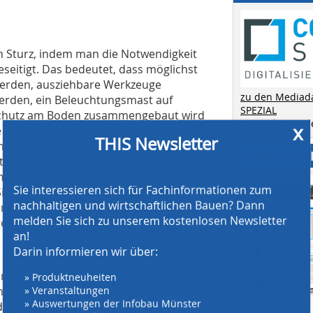
n Sturz, indem man die Notwendigkeit
seitigt. Das bedeutet, dass möglichst
werden, ausziehbare Werkzeuge
zu den Mediad
erden, ein Beleuchtungsmast auf
SPEZIAL
schutz am Boden zusammengebaut wird
x
zur Webseite 
 Arbeit in der Höhe unvermeidlich ist,
THIS Newsletter
 bereits gesicherten Arbeitsplatz
PRINT SPEC
üstung verwenden. Diese Ausrüstung
lmäßig gewartet und überprüft werden.
Sie interessieren sich für Fachinformationen zum
Sie die Entfernung und/oder die Folgen
nachhaltigen und wirtschaftlichen Bauen? Dann
ungen wie Sicherheitsnetze oder
melden Sie sich zu unserem kostenlosen Newsletter
ebrachte Luftkissen).
an!
Darin informieren wir über:
» Produktneuheiten
n Mitarbeitern die Risiken bei der
» Veranstaltungen
ung sicherer Arbeitsweisen, die Funktion
» Auswertungen der Infobau Münster
 seine Grenzen. MSA empfiehlt eine
» 14tägige Erscheinungsweise