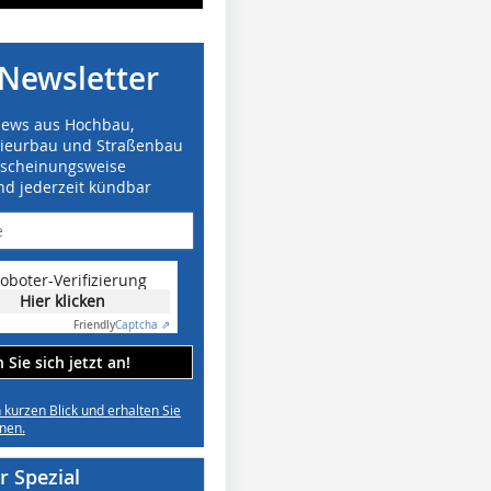
Newsletter
News aus Hochbau,
nieurbau und Straßenbau
rscheinungsweise
nd jederzeit kündbar
oboter-Verifizierung
Hier klicken
Friendly
Captcha ⇗
Sie sich jetzt an!
n kurzen Blick und erhalten Sie
nen.
 Spezial