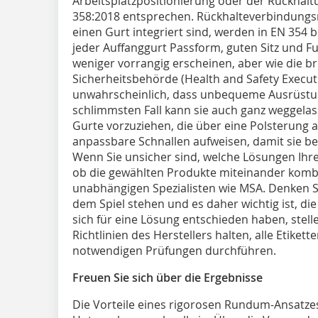
Arbeitsplatzpositionierung oder der Rückhal
358:2018 entsprechen. Rückhalteverbindungsmit
einen Gurt integriert sind, werden in EN 354 b
jeder Auffanggurt Passform, guten Sitz und F
weniger vorrangig erscheinen, aber wie die b
Sicherheitsbehörde (Health and Safety Executiv
unwahrscheinlich, dass unbequeme Ausrüstung
schlimmsten Fall kann sie auch ganz weggelas
Gurte vorzuziehen, die über eine Polsterung a
anpassbare Schnallen aufweisen, damit sie be
Wenn Sie unsicher sind, welche Lösungen Ih
ob die gewählten Produkte miteinander kombi
unabhängigen Spezialisten wie MSA. Denken 
dem Spiel stehen und es daher wichtig ist, die
sich für eine Lösung entschieden haben, stellen
Richtlinien des Herstellers halten, alle Etike
notwendigen Prüfungen durchführen.
Freuen Sie sich über die Ergebnisse
Die Vorteile eines rigorosen Rundum-Ansatzes