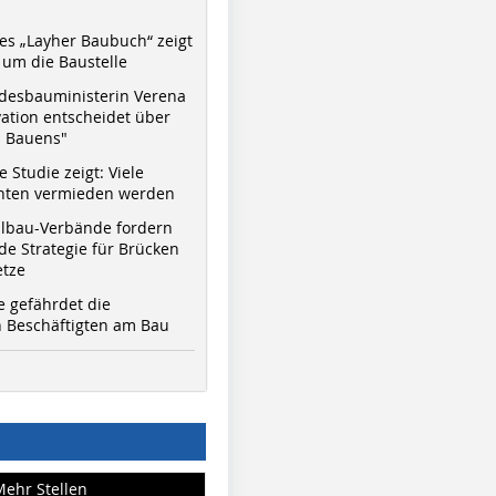
s „Layher Baubuch“ zeigt
um die Baustelle
desbauministerin Verena
vation entscheidet über
s Bauens"
 Studie zeigt: Viele
nnten vermieden werden
hlbau-Verbände fordern
e Strategie für Brücken
etze
e gefährdet die
 Beschäftigten am Bau
Mehr Stellen