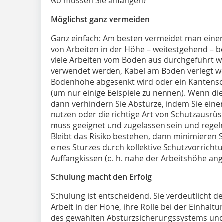
wo müssen Sie anfangen?
Möglichst ganz vermeiden
Ganz einfach: Am besten vermeidet man eine
von Arbeiten in der Höhe – weitestgehend – be
viele Arbeiten vom Boden aus durchgeführt 
verwendet werden, Kabel am Boden verlegt w
Bodenhöhe abgesenkt wird oder ein Kanten
(um nur einige Beispiele zu nennen). Wenn die
dann verhindern Sie Abstürze, indem Sie einen
nutzen oder die richtige Art von Schutzausr
muss geeignet und zugelassen sein und rege
Bleibt das Risiko bestehen, dann minimieren 
eines Sturzes durch kollektive Schutzvorricht
Auffangkissen (d. h. nahe der Arbeitshöhe ang
Schulung macht den Erfolg
Schulung ist entscheidend. Sie verdeutlicht de
Arbeit in der Höhe, ihre Rolle bei der Einhalt
des gewählten Absturzsicherungssystems und