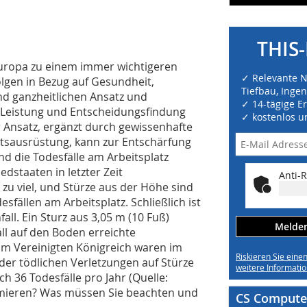
THIS-
 Europa zu einem immer wichtigeren
✓ Relevante 
olgen in Bezug auf Gesundheit,
Tiefbau, Inge
d ganzheitlichen Ansatz und
✓ 14-tägige E
e Leistung und Entscheidungsfindung
✓ kostenlos u
r Ansatz, ergänzt durch gewissenhafte
itsausrüstung, kann zur Entschärfung
nd die Todesfälle am Arbeitsplatz
dstaaten in letzter Zeit
Anti-R
 zu viel, und Stürze aus der Höhe sind
sfällen am Arbeitsplatz. Schließlich ist
all. Ein Sturz aus 3,05 m (10 Fuß)
Melden 
ll auf den Boden erreichte
 Im Vereinigten Königreich waren im
Riskieren Sie eine
der tödlichen Verletzungen auf Stürze
weitere Informatio
h 36 Todesfälle pro Jahr (Quelle:
imieren? Was müssen Sie beachten und
CS Computer