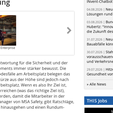
ung
INvent-Chatbot
Neue
04.08.2026 |
Lösungen rund 
Bun
03.08.2026 |
Hubertz: "Inno
die Zukunft de
Neue
31.07.2026 |
Bauabfälle kö
Enterprise
Sta
30.07.2026 |
vorausschauend
und Verkehrsn
twortung für die Sicherheit und der
ments immer stärker bewusst. Die
Hitz
29.07.2026 |
odesfälle am Arbeitsplatz belegen das
Gesundheit von
ürze aus der Höhe sind jedoch nach
» Alle News
itsplatz. Wenn es also Ihr Ziel ist,
reichen (was das richtige Ziel ist),
den, damit die Mitarbeiter in der
THIS Jobs
nager von MSA Safety, gibt Ratschläge,
en hinausgehen und einen Rundum-