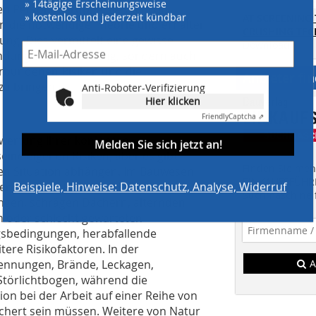
» kostenlos und jederzeit kündbar
nen Personengruppe, gefolgt von
AT SCREENING
n die notwendige Theorie und erhalten
CRUSHING TE
ng. Dies vermittelt eine gewisse
Download.
wendung der Ausrüstung, sondern auch
erbundenen Risiken und die
Anbieter fi
Anti-Roboter-Verifizierung
zu bringen.
Hier klicken
Friendly
Captcha ⇗
Melden Sie sich jetzt an!
ewertung Ihrer konkreten
eine eigenen Risiken, aber es gibt
Finden Sie mehr
gen Situation abhängen. Im Bauwesen
Beispiele, Hinweise: Datenschutz, Analyse, Widerruf
EINKAUFSFÜHRE
enkrechten Fallhöhe bis hin zu
Suchmaschine f
ngen, schrägen Dächern, alternden
n oder schlecht gewarteten
sbedingungen, herabfallende
ere Risikofaktoren. In der
ennungen, Brände, Leckagen,
A
 Störlichtbogen, während die
on bei der Arbeit auf einer Reihe von
chert sein müssen. Weitere von Natur