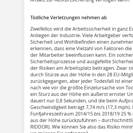
Tödliche Verletzungen nehmen ab
Zweifellos wird die Arbeitssicherheit in ganz
Anliegen der Industrie. Viele Arbeitgeber verf
Sicherheit und Wohlbefinden einen zunehmen
erkennen, dass eine Vielzahl von Faktoren di
der Mitarbeiter beeinflussen kann. Ein solche
Sicherheitsprozesse und ausgefeilte Sicherhe
der Risiken am Arbeitsplatz beitragen. Zwar si
durch Stürze aus der Höhe in den 28 EU-Mitglie
zurückgegangen, aber jeder Todesfall ist einer
nach wie vor die größte Einzelursache von Tode
ein Sturz aus der Höhe ein äußerst ernster Unf
dauert nur 0,8 Sekunden, und die beim Aufpra
Geschwindigkeit beträgt 7,74 m/s (17,3 mph).
Fünfjahreszeitraum 2014/15 bis 2018/19 25 % 
aus der Höhe zurückzuführen – durchschnittlic
RIDDOR). Wie können Sie also das Risiko min