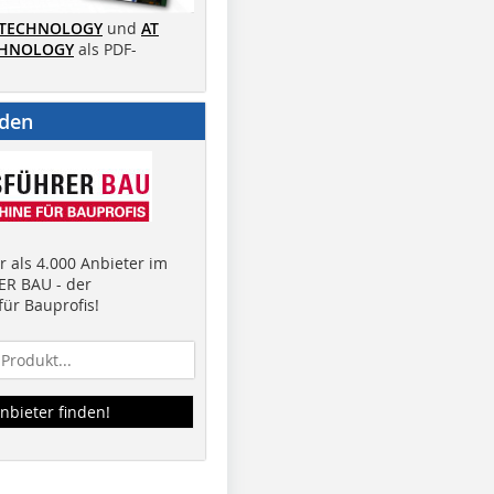
 TECHNOLOGY
und
AT
CHNOLOGY
als PDF-
nden
 als 4.000 Anbieter im
R BAU - der
ür Bauprofis!
nbieter finden!