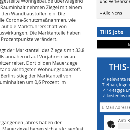
rtiggestellte Wohngebäude überwiegend
und Verkehrsn
 Rauminhalt nehmen Ziegel mit einem
» Alle News
er den Wandbaustoffen ein. Die
 die Corona-Schutzmaßnahmen, wie
auf die Marktführerschaft von
THIS Jobs
uswirkungen. Die Marktanteile haben
1 Prozentpunkte verändert.
gt der Marktanteil des Ziegels mit 33,8
lls annähernd auf Vorjahresniveau.
pitzenreiter. Dort bilden Mauerziegel
THIS-
bstand wichtigsten Wohnungsbaustoff.
erlins stieg der Marktanteil von
✓ Relevante 
auminhalten um 0,6 Prozent im
Tiefbau, Inge
✓ 14-tägige E
✓ kostenlos u
Anti-R
rgangenen Jahres haben der
. Mauerziegel haben sich als krisenfest