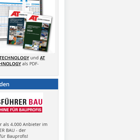
 TECHNOLOGY
und
AT
CHNOLOGY
als PDF-
nden
 als 4.000 Anbieter im
R BAU - der
ür Bauprofis!