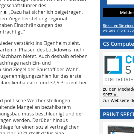
ptgeschäftsführer des
rie
. „Dazu hat sicherlich beigetragen,
Melden 
hen Ziegelherstellung regional
 haben Einschränkungen des
Riskieren Sie eine
weitere Informatio
trächtigt.“
wieder verstärkt ins Eigenheim zieht.
CS Computer
 Garten in Phasen des Lockdowns mehr
m Nachbarn bietet. Auch deshalb erleben
Nachfrage nach Ein- und
sind Ziegel der Baustoff der Wahl“,
Baugenehmigungszahlen für das erste
infamilienhäusern und 37,5 Prozent bei
zu den Mediad
SPEZIAL
nd politische Weichenstellungen
zur Webseite 
nhaltende Mangel an bezahlbarem
ungsbau muss beschleunigt und der
PRINT SPEC
agen werden. Darüber hinaus
läge für einen sozial verträglichen
jahr 2021 stellt dafür eine