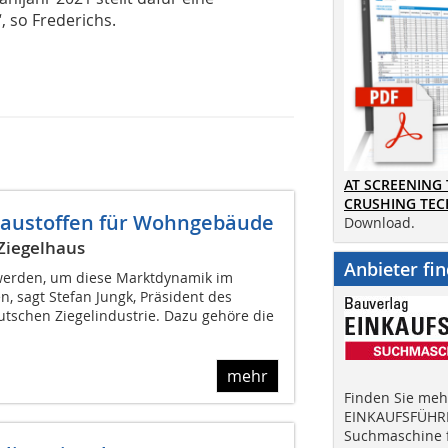
, so Frederichs.
AT SCREENING
CRUSHING TE
i Baustoffen für Wohngebäude
Download.
 Ziegelhaus
Anbieter fi
 werden, um diese Marktdynamik im
, sagt Stefan Jungk, Präsident des
schen Ziegelindustrie. Dazu gehöre die
mehr
Finden Sie mehr
EINKAUFSFÜHRE
Suchmaschine f