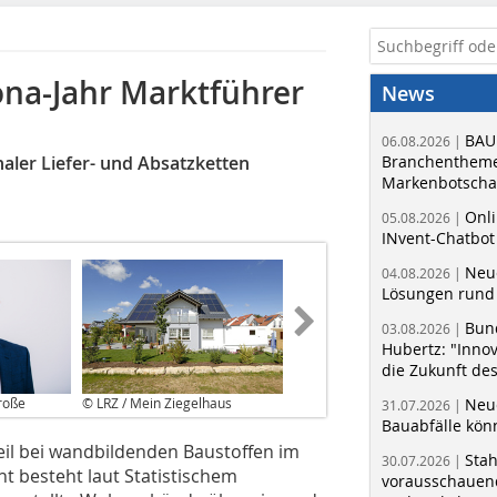
ona-Jahr Marktführer
News
BAU
06.08.2026 |
aler Liefer- und Absatzketten
Branchentheme
Markenbotschaf
Onli
05.08.2026 |
INvent-Chatbot
Neue
04.08.2026 |
Lösungen rund 
Bun
03.08.2026 |
Hubertz: "Inno
die Zukunft de
roße
© LRZ / Mein Ziegelhaus
Neue
31.07.2026 |
Bauabfälle kö
eil bei wandbildenden Baustoffen im
Sta
30.07.2026 |
t besteht laut Statistischem
vorausschauend