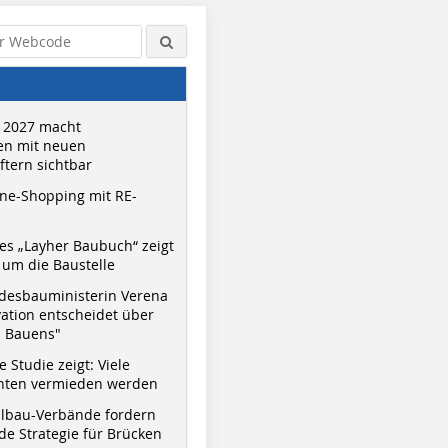
 2027 macht
n mit neuen
tern sichtbar
ne-Shopping mit RE-
s „Layher Baubuch“ zeigt
um die Baustelle
desbauministerin Verena
vation entscheidet über
s Bauens"
 Studie zeigt: Viele
nnten vermieden werden
hlbau-Verbände fordern
e Strategie für Brücken