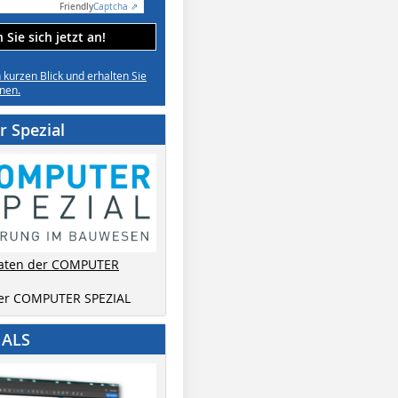
Friendly
Captcha ⇗
Sie sich jetzt an!
n kurzen Blick und erhalten Sie
nen.
 Spezial
aten der COMPUTER
der COMPUTER SPEZIAL
IALS