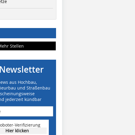
etze
Mehr Stellen
Newsletter
News aus Hochbau,
nieurbau und Straßenbau
rscheinungsweise
nd jederzeit kündbar
oboter-Verifizierung
Hier klicken