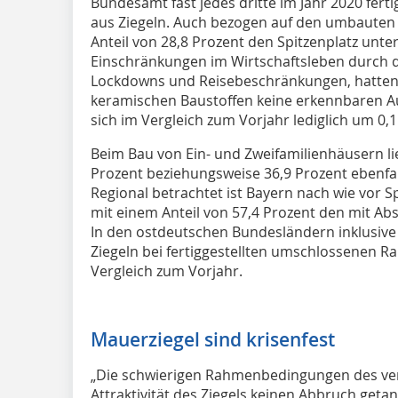
Bundesamt fast jedes dritte im Jahr 2020 fe
aus Ziegeln. Auch bezogen auf den umbauten
Anteil von 28,8 Prozent den Spitzenplatz unt
Einschränkungen im Wirtschaftsleben durch
Lockdowns und Reisebeschränkungen, hatten 
keramischen Baustoffen keine erkennbaren A
sich im Vergleich zum Vorjahr lediglich um 0,
Beim Bau von Ein- und Zweifamilienhäusern lie
Prozent beziehungsweise 36,9 Prozent ebenfa
Regional betrachtet ist Bayern nach wie vor S
mit einem Anteil von 57,4 Prozent den mit A
In den ostdeutschen Bundesländern inklusive B
Ziegeln bei fertiggestellten umschlossenen R
Vergleich zum Vorjahr.
Mauerziegel sind krisenfest
„Die schwierigen Rahmenbedingungen des ve
Attraktivität des Ziegels keinen Abbruch getan