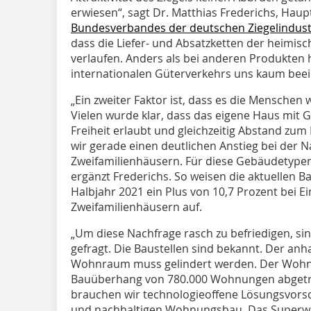
erwiesen“, sagt Dr. Matthias Frederichs, Hau
Bundesverbandes der deutschen Ziegelindust
dass die Liefer- und Absatzketten der heimisc
verlaufen. Anders als bei anderen Produkten
internationalen Güterverkehrs uns kaum beein
„Ein zweiter Faktor ist, dass es die Menschen 
Vielen wurde klar, dass das eigene Haus mit
Freiheit erlaubt und gleichzeitig Abstand zu
wir gerade einen deutlichen Anstieg bei der 
Zweifamilienhäusern. Für diese Gebäudetypen 
ergänzt Frederichs. So weisen die aktuellen 
Halbjahr 2021 ein Plus von 10,7 Prozent bei E
Zweifamilienhäusern auf.
„Um diese Nachfrage rasch zu befriedigen, si
gefragt. Die Baustellen sind bekannt. Der a
Wohnraum muss gelindert werden. Der Wohn
Bauüberhang von 780.000 Wohnungen abgetr
brauchen wir technologieoffene Lösungsvorsch
und nachhaltigen Wohnungsbau. Das Superwahl