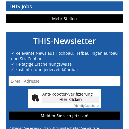
THIS Jobs
Mehr Stellen
THIS-Newsletter
✓ Relevante News aus Hochbau, Tiefbau, Ingenieurbau
und Straßenbau
✓ 14-tägige Erscheinungsweise
✓ kostenlos und jederzeit kündbar
Anti-Roboter-Verifizierung
Hier klicken
Friendly
Captcha ⇗
Melden Sie sich jetzt an!
Riskieren Sie einen kurzen Blick und erhalten Sie weitere