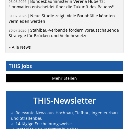
Bundesbauministerin Verena Hubertz:
03.08.2026 |
"Innovation entscheidet über die Zukunft des Bauens"
Neue Studie zeigt: Viele Bauabfälle könnten
31.07.2026 |
vermieden werden
Stahlbau-Verbände fordern vorausschauende
30.07.2026 |
Strategie für Brücken und Verkehrsnetze
» Alle News
THIS Jobs
Mehr Stellen
THIS-Newsletter
✓ Relevante News aus Hochbau, Tiefbau, Ingenieurbau
und Straßenbau
✓ 14-tägige Erscheinungsweise