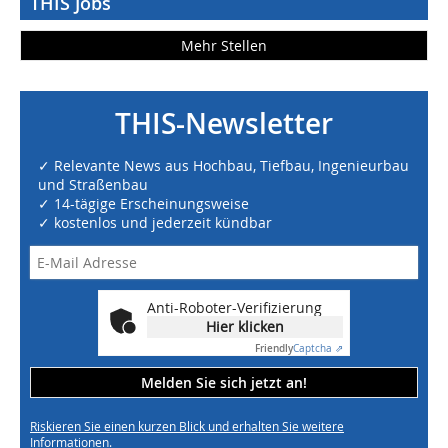
THIS Jobs
Mehr Stellen
THIS-Newsletter
✓ Relevante News aus Hochbau, Tiefbau, Ingenieurbau
und Straßenbau
✓ 14-tägige Erscheinungsweise
✓ kostenlos und jederzeit kündbar
Anti-Roboter-Verifizierung
Hier klicken
Friendly
Captcha ⇗
Melden Sie sich jetzt an!
Riskieren Sie einen kurzen Blick und erhalten Sie weitere
Informationen.