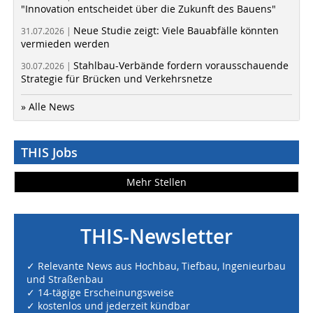
"Innovation entscheidet über die Zukunft des Bauens"
Neue Studie zeigt: Viele Bauabfälle könnten
31.07.2026 |
vermieden werden
Stahlbau-Verbände fordern vorausschauende
30.07.2026 |
Strategie für Brücken und Verkehrsnetze
» Alle News
THIS Jobs
Mehr Stellen
THIS-Newsletter
✓ Relevante News aus Hochbau, Tiefbau, Ingenieurbau
und Straßenbau
✓ 14-tägige Erscheinungsweise
✓ kostenlos und jederzeit kündbar