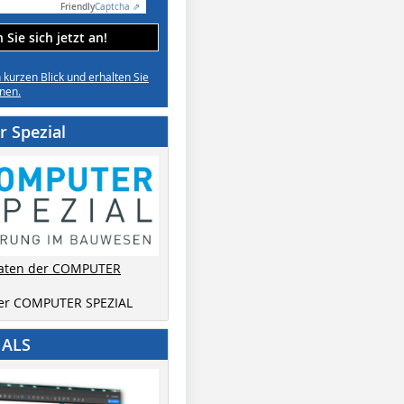
Friendly
Captcha ⇗
Sie sich jetzt an!
n kurzen Blick und erhalten Sie
nen.
 Spezial
aten der COMPUTER
der COMPUTER SPEZIAL
IALS