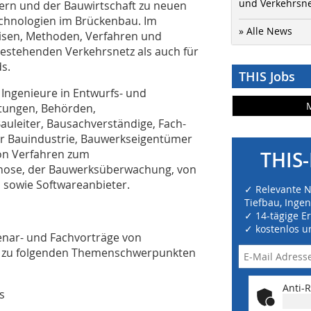
und Verkehrsn
ern und der Bauwirtschaft zu neuen
chnologien im Brückenbau. Im
» Alle News
isen, Methoden, Verfahren und
bestehenden Verkehrsnetz als auch für
s.
THIS Jobs
 Ingenieure in Entwurfs- und
tungen, Behörden,
auleiter, Bausachverständige, Fach-
r Bauindustrie, Bauwerkseigentümer
von Verfahren zum
THIS-
nose, der Bauwerksüberwachung, von
 sowie Softwareanbieter.
✓ Relevante 
Tiefbau, Inge
✓ 14-tägige E
✓ kostenlos u
enar- und Fachvorträge von
en zu folgenden Themenschwerpunkten
Anti-R
s