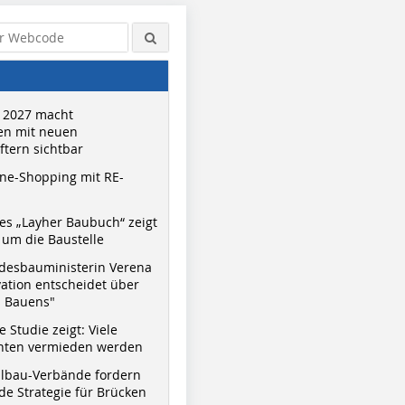
 2027 macht
n mit neuen
tern sichtbar
ne-Shopping mit RE-
s „Layher Baubuch“ zeigt
um die Baustelle
desbauministerin Verena
vation entscheidet über
s Bauens"
 Studie zeigt: Viele
nnten vermieden werden
hlbau-Verbände fordern
e Strategie für Brücken