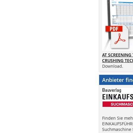
AT SCREENING
CRUSHING TE
Download.
Anbieter fi
Finden Sie mehr
EINKAUFSFÜHRE
Suchmaschine f