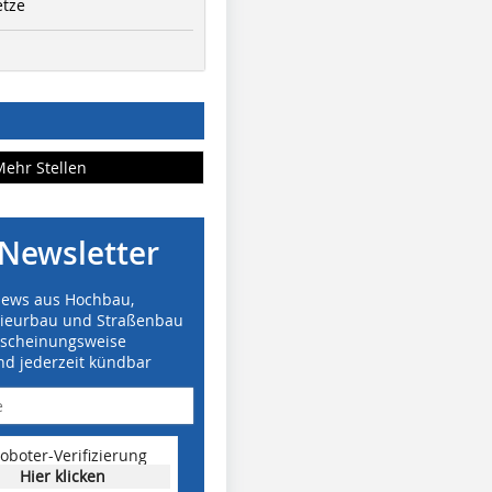
etze
Mehr Stellen
Newsletter
News aus Hochbau,
nieurbau und Straßenbau
rscheinungsweise
nd jederzeit kündbar
oboter-Verifizierung
Hier klicken