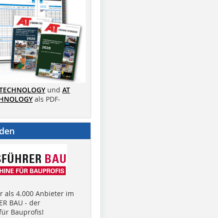
 TECHNOLOGY
und
AT
CHNOLOGY
als PDF-
nden
 als 4.000 Anbieter im
R BAU - der
ür Bauprofis!