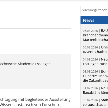
News
BAU
06.08.2026 |
Branchentheme
Markenbotschaf
Onli
05.08.2026 |
INvent-Chatbot
Neue
04.08.2026 |
echnische Akademie Esslingen
Lösungen rund 
Bun
03.08.2026 |
Hubertz: "Inno
die Zukunft de
Neue
31.07.2026 |
Bauabfälle kö
Fachtagung mit begleitender Ausstellung
Sta
30.07.2026 |
d Wissensaustausch von Forschern,
vorausschauend