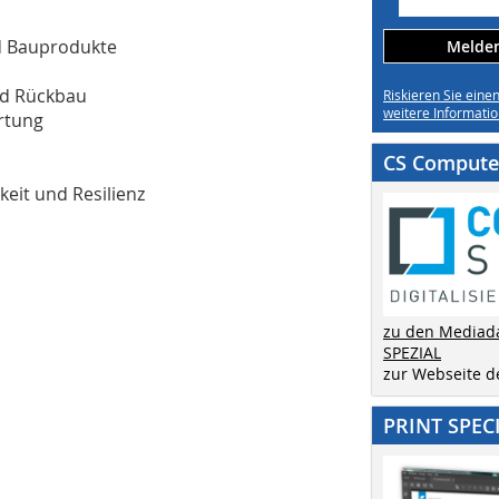
d Bauprodukte
Melden 
nd Rückbau
Riskieren Sie eine
weitere Informatio
rtung
CS Computer
keit und Resilienz
zu den Mediad
SPEZIAL
zur Webseite 
PRINT SPEC