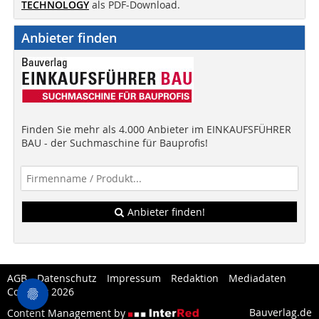
TECHNOLOGY
als PDF-Download.
Anbieter finden
Finden Sie mehr als 4.000 Anbieter im EINKAUFSFÜHRER
BAU - der Suchmaschine für Bauprofis!
Anbieter finden!
AGB
Datenschutz
Impressum
Redaktion
Mediadaten
Copytest 2026
Bauverlag.de
Content Management by