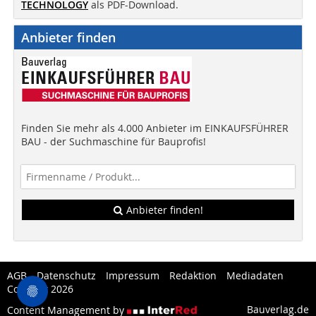
TECHNOLOGY
als PDF-Download.
Anbieter finden
Finden Sie mehr als 4.000 Anbieter im EINKAUFSFÜHRER
BAU - der Suchmaschine für Bauprofis!
Anbieter finden!
AGB
Datenschutz
Impressum
Redaktion
Mediadaten
Copytest 2026
Bauverlag.de
Content Management by