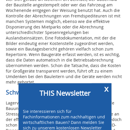
der Baustelle angestempelt oder wer das Fahrzeug am
Wochenende entgegen der Weisung benutzt hat. Auch die
Kontrolle der Abrechnungen von Fremdspediteuren ist mit
manchen Systemen möglich, ebenso wie die effektive
Disponierung des Mietparks oder die Abrechnung
unterschiedlichster Spesenregelungen bei
Auslandseinsätzen. Eine Fotodokumentation, mit der die
Bilder eindeutig einer Kostenstelle zugeordnet werden,
sowie ein Bautagesbericht gehören vielfach schon zum
Repertoire. Wenn Baugeräte erfasst werden, ist es wichtig,
dass die Daten automatisch in die Betriebsabrechnung
übernommen werden. Schon die Tatsache, dass die Kosten
für Großgeräte transparent werden, führt oft zu einem
Umdenken bei den Bauleitern und die Geräte werden nicht
mehr gehortet.
x
THIS Newsletter
Schwerpunkt Lagerverwaltung
Lagerverwaltung am Bau ist eine Welt für sich. Für viele
Bauunternehmer ist sie eine Aufgabe mit hohem
Sie interessieren sich für
Stresspotential, hängt doch die Lösung vieler Probleme an
Fachinformationen zum nachhaltigen und
der effizienten Organisation des Lagers. Hier gibt es jedoch
wirtschaftlichen Bauen? Dann melden Sie
schon Lösungsansätze, die es ermöglichen, mit der RFID-
sich zu unserem kostenlosen Newsletter