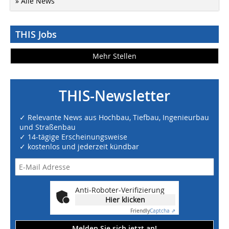
» Alle News
THIS Jobs
Mehr Stellen
THIS-Newsletter
✓ Relevante News aus Hochbau, Tiefbau, Ingenieurbau
und Straßenbau
✓ 14-tägige Erscheinungsweise
✓ kostenlos und jederzeit kündbar
Anti-Roboter-Verifizierung
Hier klicken
Friendly
Captcha ⇗
Melden Sie sich jetzt an!