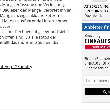
ks Mängelerfassung und Verfolgung.
AT SCREENING
r Bauleiter den Mangel, verortet ihn im
CRUSHING TE
ängelanzeige inklusive Fotos mit
Download.
ne. Hat das ausführende Unternehmen
o davon.
Anbieter fi
 seines Rechners abgelegt und sieht
ch offen sind. Da alle Fotos der
entfällt das mühsame Suchen der
Finden Sie mehr
EINKAUFSFÜHRE
-App 123quality
Suchmaschine f
A