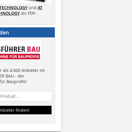
 TECHNOLOGY
und
AT
CHNOLOGY
als PDF-
nden
 als 4.000 Anbieter im
R BAU - der
ür Bauprofis!
nbieter finden!