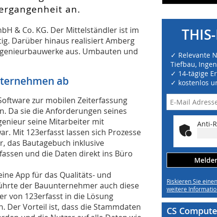
ergangenheit an.
bH & Co. KG. Der Mittelständler ist im
THIS-
g. Darüber hinaus realisiert Amberg
 Ingenieurbauwerke aus. Umbauten und
✓ Relevante 
Tiefbau, Inge
✓ 14-tägige E
nternehmen ab
✓ kostenlos u
Software zur mobilen Zeiterfassung
. Da sie die Anforderungen seines
enieur seine Mitarbeiter mit
Anti-R
ar. Mit 123erfasst lassen sich Prozesse
er, das Bautagebuch inklusive
fassen und die Daten direkt ins Büro
Melden 
ine App für das Qualitäts- und
Riskieren Sie eine
ührte der Bauunternehmer auch diese
weitere Informatio
er von 123erfasst in die Lösung
n. Der Vorteil ist, dass die Stammdaten
CS Computer