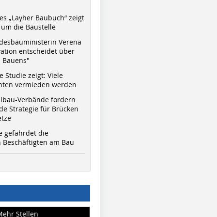
s „Layher Baubuch“ zeigt
um die Baustelle
desbauministerin Verena
vation entscheidet über
s Bauens"
 Studie zeigt: Viele
nnten vermieden werden
hlbau-Verbände fordern
e Strategie für Brücken
etze
e gefährdet die
 Beschäftigten am Bau
Mehr Stellen