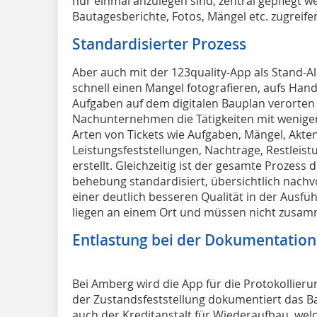
nur einmal anzulegen sind, zentral gepflegt w
Bautagesberichte, Fotos, Mängel etc. zugreif
Standardisierter Prozess
Aber auch mit der 123quality-App als Stand-
schnell einen Mangel fotografieren, aufs Handy
Aufgaben auf dem digitalen Bauplan verorten
Nachunternehmen die Tätigkeiten mit wenige
Arten von Tickets wie Aufgaben, Mängel, Akte
Leistungsfeststellungen, Nachträge, Restleist
erstellt. Gleichzeitig ist der gesamte Prozess
behebung standardisiert, übersichtlich nachv
einer deutlich besseren Qualität in der Ausf
liegen an einem Ort und müssen nicht zusa
Entlastung bei der Dokumentation
Bei Amberg wird die App für die Protokollier
der Zustandsfeststellung dokumentiert das
auch der Kreditanstalt für Wiederaufbau, wel