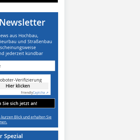
Newsletter
News aus Hochbau,
nieurbau und Straßenbau
rscheinungsweise
nd jederzeit kündbar
oboter-Verifizierung
Hier klicken
Friendly
Captcha ⇗
Sie sich jetzt an!
n kurzen Blick und erhalten Sie
nen.
 Spezial