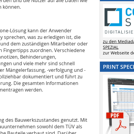
erden und die Nutzer auf alle Daten wie
en können.
Alone-Lösung kann der Anwender
 sprechen, was zu erledigen ist, die
zu den Mediad
 und dem zuständigen Mitarbeiter oder
SPEZIAL
n Fingertipps zuordnen. Verschiedene
zur Webseite 
nnotizen, Behinderungen,
ungen und viele mehr sind schnell
PRINT SPEC
 der Mängelerfassung, -verfolgung und -
ollziehbar dokumentiert und führt zu
ührung. Die gesamten Informationen
mmentragen werden.
ung des Bauwerkszustandes genutzt. Mit
 Bauunternehmen sowohl dem TÜV als
che Bauteile verbaut sind. Darüber