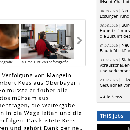
INvent-Chatbot
Neue
04.08.2026 |
Lösungen rund 
Bun
03.08.2026 |
Hubertz: "Inno
die Zukunft de
Neue
31.07.2026 |
Bauabfälle kö
Sta
30.07.2026 |
tografie
©Timo_Lutz-Werbefotografie
vorausschauend
und Verkehrsn
 Verfolgung von Mängeln
Hitz
29.07.2026 |
rbert Kees aus Oberbayern
Gesundheit von
o musste er früher alle
Fotos mühsam aus
» Alle News
entragen, die Weitergabe
 in die Wege leiten und die
THIS Jobs
rfolgen. Das kostete Kees
rven und gehört Dank der neu