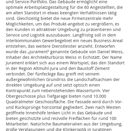
und Service-Portfolio. Das Gebäude ermöglicht eine
optimale Arbeitsplatzgestaltung für die 60 Angestellten, die
am alten Standort in etwas beengten Verhältnissen tätig
sind. Gleichzeitig bietet die neue Firmenzentrale mehr
Möglichkeiten, um das Produkt-angebot zu vergrößern, es
den Kunden in attraktiver Umgebung zu präsentieren und
Service und Logistik auszubauen. Langfristig soll in dem
interkommunalen Gewerbegebiet ein neues Business-Areal
entstehen, das weitere Dienstleister anzieht. Entworfen
wurde das „Jurament“ genannte Gebäude von Daniel Weiss,
Inhaber des Architekturbüros Weiss in Eichstätt. Der Name
Jurament erklärt sich aus einem Wortspiel, das den Standort
in der Region Altmühl-Jura und den Baustoff Zement
verbindet. Der fünfeckige Bau greift mit seinem
außergewöhnlichen Grundriss die Landschaftsachsen der
direkten Umgebung auf und setzt optisch einen
Kontrapunkt zum nebenstehenden Wasserturm. Vier
Obergeschosse plus Tiefgarage bieten rund 10.000
Quadratmeter Geschossfläche. Die Fassade wird durch Vor-
und Rücksprünge horizontal gegliedert. Zwei nach Westen
geöffnete Innenhöfe lenken Licht in das Gebäude und
bieten geschützte und reizvolle Freiflächen für rund 100
Mitarbeiter. Natürliche Baumaterialien aus der Umgebung,
große Verglasungen und die Klinkeroptik in Juratönen