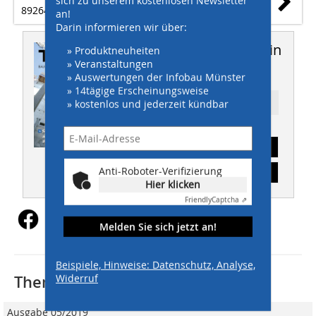
89264 Weißenhorn
an!
Darin informieren wir über:
Dieser Artikel erschien in
» Produktneuheiten
» Veranstaltungen
THIS 10/2021
» Auswertungen der Infobau Münster
» 14tägige Erscheinungsweise
» kostenlos und jederzeit kündbar
Ressort: INGENIEURBAU
Abonnement
Anti-Roboter-Verifizierung
Inhaltsverzeichnis
Hier klicken
Friendly
Captcha ⇗
Melden Sie sich jetzt an!
Beispiele, Hinweise: Datenschutz, Analyse,
Widerruf
Thematisch passende Artikel:
Ausgabe 05/2019