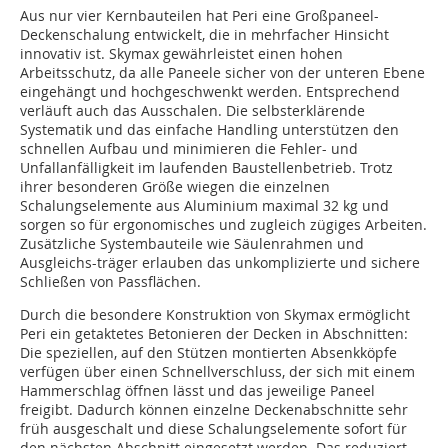
Aus nur vier Kernbauteilen hat Peri eine Großpaneel-
Deckenschalung entwickelt, die in mehrfacher Hinsicht
innovativ ist. Skymax gewährleistet einen hohen
Arbeitsschutz, da alle Paneele sicher von der unteren Ebene
eingehängt und hochgeschwenkt werden. Entsprechend
verläuft auch das Ausschalen. Die selbsterklärende
Systematik und das einfache Handling unterstützen den
schnellen Aufbau und minimieren die Fehler- und
Unfallanfälligkeit im laufenden Baustellenbetrieb. Trotz
ihrer besonderen Größe wiegen die einzelnen
Schalungselemente aus Aluminium maximal 32 kg und
sorgen so für ergonomisches und zugleich zügiges Arbeiten.
Zusätzliche Systembauteile wie Säulenrahmen und
Ausgleichs-träger erlauben das unkomplizierte und sichere
Schließen von Passflächen.
Durch die besondere Konstruktion von Skymax ermöglicht
Peri ein getaktetes Betonieren der Decken in Abschnitten:
Die speziellen, auf den Stützen montierten Absenkköpfe
verfügen über einen Schnellverschluss, der sich mit einem
Hammerschlag öffnen lässt und das jeweilige Paneel
freigibt. Dadurch können einzelne Deckenabschnitte sehr
früh ausgeschalt und diese Schalungselemente sofort für
den nächsten Abschnitt eingesetzt werden. Das reduziert