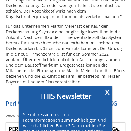
Deckenschalung. Dank der wenigen Teile ist sie einfach zu
schalen. Der Absenkkopf wirkt nach dem
Kugelschreiberprinzip, man kann nichts verkehrt machen.“
Für das Unternehmen Martin Meier ist der Kauf der
Deckenschalung Skymax eine langfristige Investition in die
Zukunft: Nach dem Bau der Firmenzentrale soll das System
bereits für unterschiedliche Bauvorhaben im Hochbau mit
Deckenstärken bis 35 cm zum Einsatz kommen. Der Umzug
in die neue Firmenzentrale ist für den Sommer 2022
geplant: Über den lichtdurchfluteten Ausstellungsräumen
und dem Baustoffmarkt im Erdgeschoss können die
Mitarbeiter der Firmengruppe Martin Meier dann ihre Büros
beziehen und die Zukunft des Familienbetriebs im Herzen
Bayerns mit neuem Elan vorantreiben.
x
THIS Newsletter
Peri Vertrieb Deutschland GmbH & Co. KG
Sie interessieren sich für
www.peri.de
Fachinformationen zum nachhaltigen und
wirtschaftlichen Bauen? Dann melden Sie
PERI Vertrieb Deutschland GmbH & Co. KG
sich zu unserem kostenlosen Newsletter