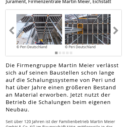
Jurament, Firmenzentrale Martin Meier, Eichstätt
© Peri Deutschland
© Peri Deutschland
© Peri D
Die Firmengruppe Martin Meier verlässt
sich auf seinen Baustellen schon lange
auf die Schalungssysteme von Peri und
hat über Jahre einen größeren Bestand
an Material erworben. Jetzt nutzt der
Betrieb die Schalungen beim eigenen
Neubau.
Seit über 120 Jahren ist der Familienbetrieb Martin Meier
GmbH & Co. KG im Baugeschäft tätig, mittlerweile in der