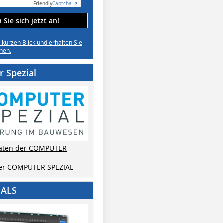
Friendly
Captcha ⇗
Sie sich jetzt an!
n kurzen Blick und erhalten Sie
nen.
 Spezial
aten der COMPUTER
der COMPUTER SPEZIAL
IALS