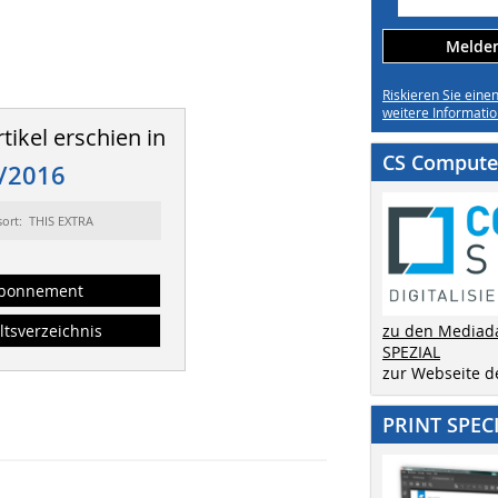
Melden 
Riskieren Sie eine
weitere Informatio
tikel erschien in
CS Computer
/2016
sort: THIS EXTRA
bonnement
ltsverzeichnis
zu den Mediad
SPEZIAL
zur Webseite 
PRINT SPEC