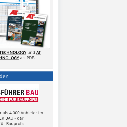
 TECHNOLOGY
und
AT
CHNOLOGY
als PDF-
nden
 als 4.000 Anbieter im
R BAU - der
ür Bauprofis!