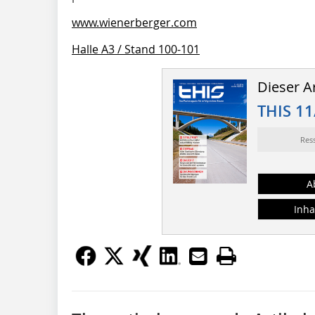
www.wienerberger.com
Halle A3 / Stand 100-101
Dieser Ar
THIS 11
Res
A
Inha