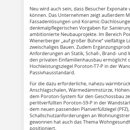
Neu wird auch sein, dass Besucher Exponate vi
können. Das Unternehmen zeigt außerdem Ma
Fassadenlösungen und Koramic-Dachlösungen
denkmalpflegerischen Vorgaben für Sanierung
ambitionierte Neubauprojekte. Im Bereich P
Wienerberger „auf großer Bühne“ vielfältige 
zweischaliges Bauen. Zudem Ergänzungsprodu
Anforderungen an Statik, Schall-, Brand- und
den privaten Einfamilienhausbau ermöglicht de
Hochleistungsziegel Poroton-T7-P in der Wand
Passivhausstandard.
Für die dazu erforderliche, nahezu wärmbrüc
Anschlagschalen, Wärmedämmstürze, Höhenau
dem Poroton-System für den Geschossbau zei
perlitverfüllten Poroton-S9-P in der Wandstär
dem neuen passenden Planverfüllziegel (PFZ),
Schallschutzanforderungen an Wohnungstren
gewonnen hat auch das Thema Wohngesundheit
positioniert.