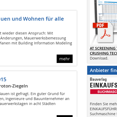
auen und Wohnen für alle
lt wieder diesen Anspruch: Mit
n Änderungen, Mauerwerksbemessung
Planen mit Building Information Modeling
AT SCREENING
CRUSHING TE
Download.
mehr
Anbieter fi
015
roton-Ziegeln
auen ist gefragt. Ein guter Grund für
ten, Ingenieure und Bauunternehmer an
auerwerkstagen in acht Städten
Finden Sie mehr
EINKAUFSFÜHRE
Suchmaschine f