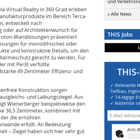
und Verkehrsn
a Virtual Reality in 360 Grad erleben
» Alle News
nufakturprodukte im Bereich Terca-
, entwickelt nach
 oder auf Architektenwunsch für
THIS Jobs
oroton-Wandlösungen präsentiert
Lösungen für monolithisches oder
kte und konstruktive Details, um den
 Wärmeschutz gerecht zu werden. Für
r mit Perlit verfüllte
THIS-
stärke 49 Zentimeter Effizienz- und
✓ Relevante 
kenfreie Konstruktion sorgen
Tiefbau, Inge
sgleichs- und Laibungsziegel. Aus
✓ 14-tägige E
✓ kostenlos u
gt Wienerberger beispielsweise den
ke 36,5 Zentimeter, kombiniert mit
 der die erhöhten
nwände erfüllt. An Bedeutung
Anti-R
 – Ziegel haben sich hier sehr gut