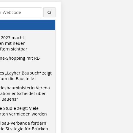
 2027 macht
n mit neuen
tern sichtbar
ne-Shopping mit RE-
s „Layher Baubuch“ zeigt
um die Baustelle
desbauministerin Verena
vation entscheidet über
s Bauens"
 Studie zeigt: Viele
nnten vermieden werden
hlbau-Verbände fordern
e Strategie für Brücken