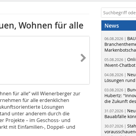
uen, Wohnen für alle
News
BAU
06.08.2026 |
Branchentheme
Markenbotschaf
Onli
05.08.2026 |
INvent-Chatbot
Neue
04.08.2026 |
Lösungen rund 
Bun
03.08.2026 |
en für alle“ will Wienerberger zur
Hubertz: "Inno
rnehmen für alle erdenklichen
die Zukunft de
ukunftsorientierte Lösungen
Neue
31.07.2026 |
stand unter anderem durch die
Bauabfälle kö
ter Projekte – im Geschoss- und
Sta
kt mit Einfamilien-, Doppel- und
30.07.2026 |
vorausschauend