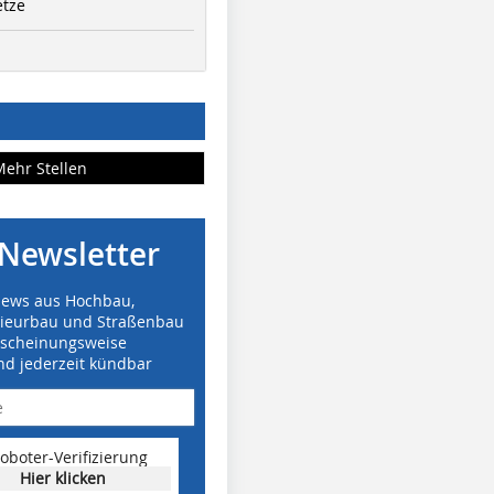
etze
Mehr Stellen
Newsletter
News aus Hochbau,
nieurbau und Straßenbau
rscheinungsweise
nd jederzeit kündbar
oboter-Verifizierung
Hier klicken