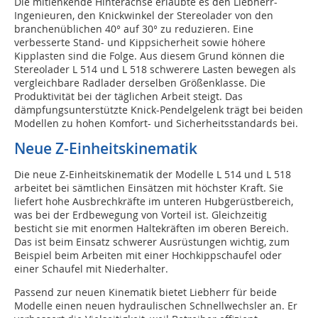
Die mitlenkende Hinterachse erlaubte es den Liebherr-
Ingenieuren, den Knickwinkel der Stereolader von den
branchenüblichen 40° auf 30° zu reduzieren. Eine
verbesserte Stand- und Kippsicherheit sowie höhere
Kipplasten sind die Folge. Aus diesem Grund können die
Stereolader L 514 und L 518 schwerere Lasten bewegen als
vergleichbare Radlader derselben Größenklasse. Die
Produktivität bei der täglichen Arbeit steigt. Das
dämpfungsunterstützte Knick-Pendelgelenk trägt bei beiden
Modellen zu hohen Komfort- und Sicherheitsstandards bei.
Neue Z-Einheitskinematik
Die neue Z-Einheitskinematik der Modelle L 514 und L 518
arbeitet bei sämtlichen Einsätzen mit höchster Kraft. Sie
liefert hohe Ausbrechkräfte im unteren Hubgerüstbereich,
was bei der Erdbewegung von Vorteil ist. Gleichzeitig
besticht sie mit enormen Haltekräften im oberen Bereich.
Das ist beim Einsatz schwerer Ausrüstungen wichtig, zum
Beispiel beim Arbeiten mit einer Hochkippschaufel oder
einer Schaufel mit Niederhalter.
Passend zur neuen Kinematik bietet Liebherr für beide
Modelle einen neuen hydraulischen Schnellwechsler an. Er