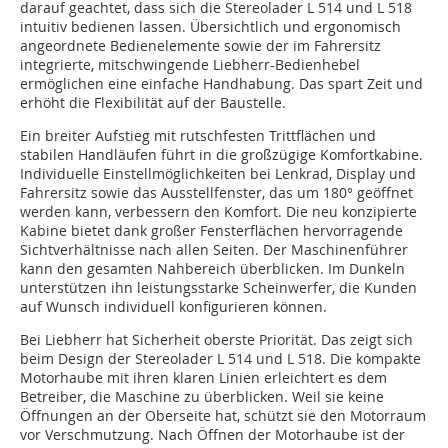
darauf geachtet, dass sich die Stereolader L 514 und L 518
intuitiv bedienen lassen. Übersichtlich und ergonomisch
angeordnete Bedienelemente sowie der im Fahrersitz
integrierte, mitschwingende Liebherr-Bedienhebel
ermöglichen eine einfache Handhabung. Das spart Zeit und
erhöht die Flexibilität auf der Baustelle.
Ein breiter Aufstieg mit rutschfesten Trittflächen und
stabilen Handläufen führt in die großzügige Komfortkabine.
Individuelle Einstellmöglichkeiten bei Lenkrad, Display und
Fahrersitz sowie das Ausstellfenster, das um 180° geöffnet
werden kann, verbessern den Komfort. Die neu konzipierte
Kabine bietet dank großer Fensterflächen hervorragende
Sichtverhältnisse nach allen Seiten. Der Maschinenführer
kann den gesamten Nahbereich überblicken. Im Dunkeln
unterstützen ihn leistungsstarke Scheinwerfer, die Kunden
auf Wunsch individuell konfigurieren können.
Bei Liebherr hat Sicherheit oberste Priorität. Das zeigt sich
beim Design der Stereolader L 514 und L 518. Die kompakte
Motorhaube mit ihren klaren Linien erleichtert es dem
Betreiber, die Maschine zu überblicken. Weil sie keine
Öffnungen an der Oberseite hat, schützt sie den Motorraum
vor Verschmutzung. Nach Öffnen der Motorhaube ist der