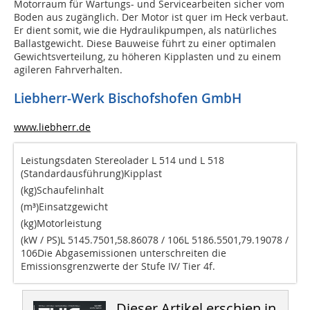
Motorraum für Wartungs- und Servicearbeiten sicher vom
Boden aus zugänglich. Der Motor ist quer im Heck verbaut.
Er dient somit, wie die Hydraulikpumpen, als natürliches
Ballastgewicht. Diese Bauweise führt zu einer optimalen
Gewichtsverteilung, zu höheren Kipplasten und zu einem
agileren Fahrverhalten.
Liebherr-Werk Bischofshofen GmbH
www.liebherr.de
Leistungsdaten Stereolader L 514 und L 518
(Standardausführung)Kipplast
(kg)Schaufelinhalt
(m³)Einsatzgewicht
(kg)Motorleistung
(kW / PS)L 5145.7501,58.86078 / 106L 5186.5501,79.19078 /
106Die Abgasemissionen unterschreiten die
Emissionsgrenzwerte der Stufe IV/ Tier 4f.
Dieser Artikel erschien in