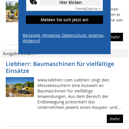
Hier klicken
Anstelle eines klassischen Radlader-
Hubgerüsts hat der neue L 509 Tele einen
Friendly
Captcha ⇗
ausfahrbaren Teleskophubarm, mit dem er
Melden Sie sich jetzt an!
etwa mit einer Ladegabel eine Hubhöhe von
bis zu 4,8 Meter erreicht. Dank des...
Beispiele, Hinweise: Datenschutz, Analyse,
mehr
Widerruf
Ausgabe 09/2019
Liebherr: Baumaschinen für vielfältige
Einsätze
www.liebherr.com Liebherr zeigt den
Messebesuchern eine Auswahl an
Baumaschinen für vielfältige
Anwendungen. Aus dem Bereich der
Erdbewegung präsentiert das
Unternehmen jeweils einen Raupen- und...
mehr