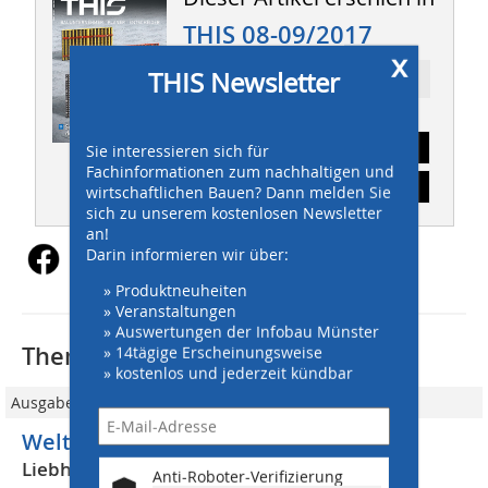
THIS 08-09/2017
x
THIS Newsletter
Ressort: BAUMASCHINEN
Abonnement
Sie interessieren sich für
Fachinformationen zum nachhaltigen und
Inhaltsverzeichnis
wirtschaftlichen Bauen? Dann melden Sie
sich zu unserem kostenlosen Newsletter
an!
Darin informieren wir über:
» Produktneuheiten
» Veranstaltungen
» Auswertungen der Infobau Münster
Thematisch passende Artikel:
» 14tägige Erscheinungsweise
» kostenlos und jederzeit kündbar
Ausgabe 09/2020
Weltpremiere: Teleskopradlader
Liebherr präsentiert den L 509 Tele
Anti-Roboter-Verifizierung