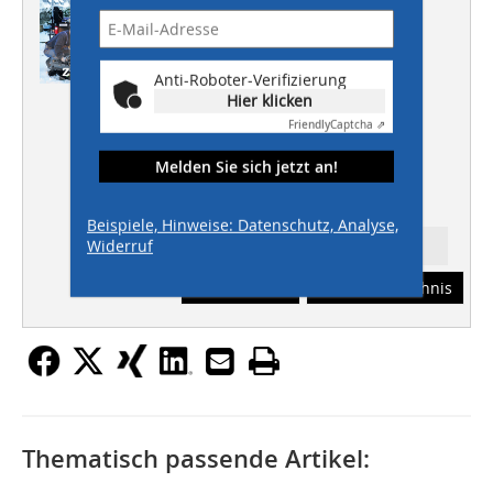
GEOTHERMIE
Energie der Zunkunft
TIEFBAU
Anti-Roboter-Verifizierung
Polymerbeton im Tiefbau
Hier klicken
INGENIEURBAU
Friendly
Captcha ⇗
Instandhaltung
Melden Sie sich jetzt an!
HOCHBAU
Bauen im Bestand
Beispiele, Hinweise: Datenschutz, Analyse,
Widerruf
Ressort: TIEFBAU
Abonnement
Inhaltsverzeichnis
Thematisch passende Artikel: