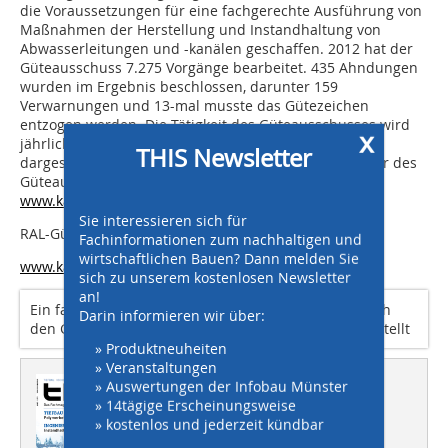
die Voraussetzungen für eine fachgerechte Ausführung von
Maßnahmen der Herstellung und Instandhaltung von
Abwasserleitungen und -kanälen geschaffen. 2012 hat der
Güteausschuss 7.275 Vorgänge bearbeitet. 435 Ahndungen
wurden im Ergebnis beschlossen, darunter 159
Verwarnungen und 13-mal musste das Gütezeichen
entzogen werden. Die Tätigkeit des Güteausschusses wird
x
jährlich ausführlich in der Broschüre Zahlen & Fakten
THIS Newsletter
dargestellt; über die Zusammensetzung der Mitglieder des
Güteausschusses informiert die Internetseite
www.kanalbau.com
.
Sie interessieren sich für
RAL-Gütegemeinschaft Güteschutz Kanalbau
Fachinformationen zum nachhaltigen und
wirtschaftlichen Bauen? Dann melden Sie
www.kanalbau.com
sich zu unserem kostenlosen Newsletter
an!
Ein fairer Wettbewerb zwischen den ­Bietern ist durch
Darin informieren wir über:
den Güteausschuss der Gütegemeinschaft sichergestellt
» Produktneuheiten
» Veranstaltungen
Dieser Artikel erschien in
» Auswertungen der Infobau Münster
» 14tägige Erscheinungsweise
THIS 01/2013
» kostenlos und jederzeit kündbar