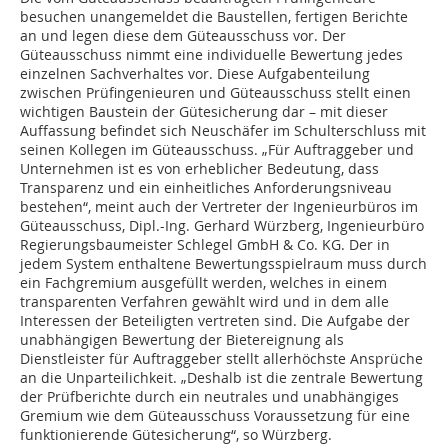
besuchen unangemeldet die Baustellen, fertigen Berichte
an und legen diese dem Güteausschuss vor. Der
Güteausschuss nimmt eine individuelle Bewertung jedes
einzelnen Sachverhaltes vor. Diese Aufgabenteilung
zwischen Prüfingenieuren und Güteausschuss stellt einen
wichtigen Baustein der Gütesicherung dar – mit dieser
Auffassung befindet sich Neuschäfer im Schulterschluss mit
seinen Kollegen im Güteausschuss. „Für Auftraggeber und
Unternehmen ist es von erheblicher Bedeutung, dass
Transparenz und ein einheitliches Anforderungsniveau
bestehen“, meint auch der Vertreter der Ingenieurbüros im
Güteausschuss, Dipl.-Ing. Gerhard Würzberg, Ingenieurbüro
Regierungsbaumeister Schlegel GmbH & Co. KG. Der in
jedem System enthaltene Bewertungsspielraum muss durch
ein Fachgremium ausgefüllt werden, welches in einem
transparenten Verfahren gewählt wird und in dem alle
Interessen der Beteiligten vertreten sind. Die Aufgabe der
unabhängigen Bewertung der Bietereignung als
Dienstleister für Auftraggeber stellt allerhöchste Ansprüche
an die Unparteilichkeit. „Deshalb ist die zentrale Bewertung
der Prüfberichte durch ein neutrales und unabhängiges
Gremium wie dem Güteausschuss Voraussetzung für eine
funktionierende Gütesicherung“, so Würzberg.