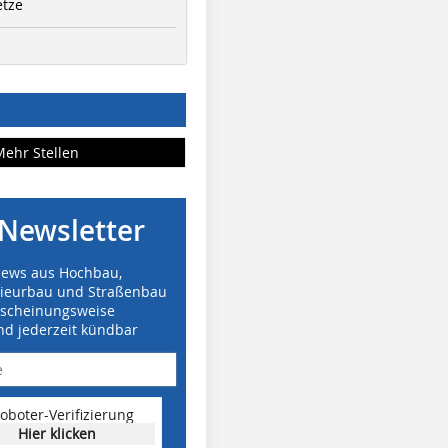
etze
Mehr Stellen
Newsletter
News aus Hochbau,
nieurbau und Straßenbau
rscheinungsweise
nd jederzeit kündbar
oboter-Verifizierung
Hier klicken