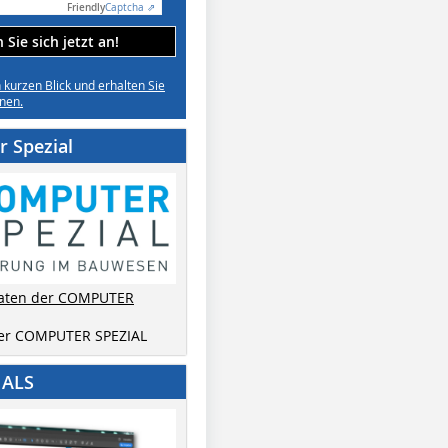
Friendly
Captcha ⇗
Sie sich jetzt an!
n kurzen Blick und erhalten Sie
nen.
 Spezial
aten der COMPUTER
der COMPUTER SPEZIAL
IALS