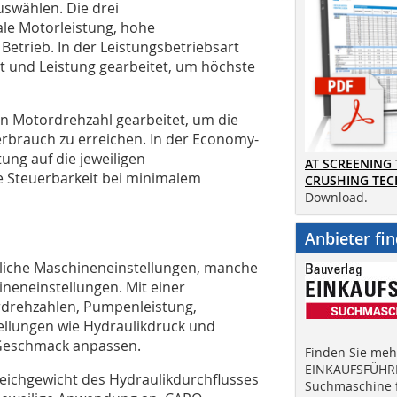
uswählen. Die drei
le Motorleistung, hohe
etrieb. In der Leistungsbetriebsart
 und Leistung gearbeitet, um höchste
en Motordrehzahl gearbeitet, um die
erbrauch zu erreichen. In der Economy-
ung auf die jeweiligen
AT SCREENING
e Steuerbarkeit bei minimalem
CRUSHING TE
Download.
Anbieter fi
dliche Maschineneinstellungen, manche
neneinstellungen. Mit einer
rdrehzahlen, Pumpenleistung,
ellungen wie Hydraulikdruck und
Geschmack anpassen.
Finden Sie mehr
EINKAUFSFÜHRE
Gleichgewicht des Hydraulikdurchflusses
Suchmaschine f