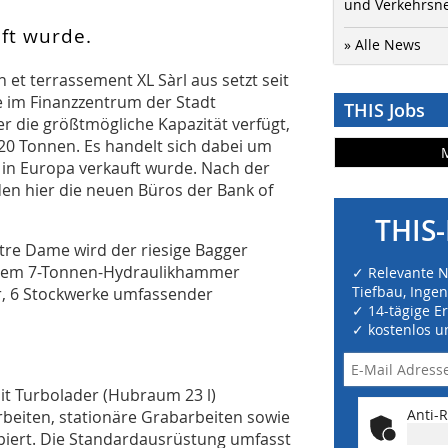
und Verkehrsn
uft wurde.
» Alle News
t terrassement XL Sàrl aus setzt seit
 im Finanzzentrum der Stadt
THIS Jobs
 die größtmögliche Kapazität verfügt,
20 Tonnen. Es handelt sich dabei um
 in Europa verkauft wurde. Nach der
den hier die neuen Büros der Bank of
THIS-
re Dame wird der riesige Bagger
inem 7-Tonnen-Hydraulikhammer
✓ Relevante 
Tiefbau, Inge
er, 6 Stockwerke umfassender
✓ 14-tägige E
✓ kostenlos u
t Turbolader (Hubraum 23 l)
Anti-R
beiten, stationäre Grabarbeiten sowie
piert. Die Standardausrüstung umfasst