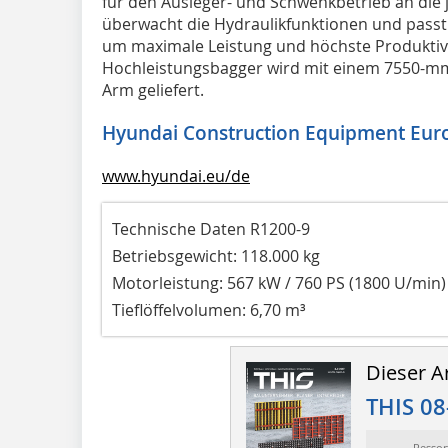
für den Ausleger- und Schwenkbetrieb an die
überwacht die Hydraulikfunktionen und passt 
um maximale Leistung und höchste Produktivi
Hochleistungsbagger wird mit einem 7550-
Arm geliefert.
Hyundai Construction Equipment Eur
www.hyundai.eu/de
Technische Daten R1200-9
Betriebsgewicht: 118.000 kg
Motorleistung: 567 kW / 760 PS (1800 U/min
Tieflöffelvolumen: 6,70 m³
Dieser Ar
THIS 08
Resso