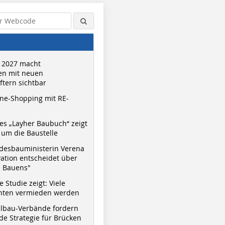
 2027 macht
n mit neuen
tern sichtbar
ne-Shopping mit RE-
s „Layher Baubuch“ zeigt
um die Baustelle
desbauministerin Verena
vation entscheidet über
s Bauens"
 Studie zeigt: Viele
nnten vermieden werden
hlbau-Verbände fordern
e Strategie für Brücken