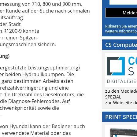
bmessung von 710, 800 und 900 mm.
er Kunde auf der Suche nach schmalen
Melden 
itsauftrag
der Stadt
Riskieren Sie eine
m R1200-9 konnte
weitere Informatio
n einen Spitzen-
istungsmaschinen sichern.
CS Computer
ung)
rgestützte Leistungsoptimierung)
der beiden Hydraulikpumpen. Die
 ganz bestimmten Arbeitslasten.
rehzahlverringerung und eine
zu den Mediad
t die Drehzahl des Dieselmotors, die
SPEZIAL
die Diagnose-Fehlercodes. Auf
zur Webseite 
hwenkpriorität sowie die
.
PRINT SPEC
 von Hyundai kann der Bediener auch
s verwendete Material oder das