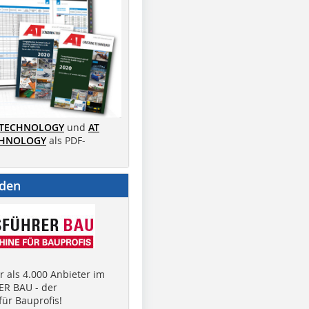
 TECHNOLOGY
und
AT
CHNOLOGY
als PDF-
nden
 als 4.000 Anbieter im
R BAU - der
ür Bauprofis!