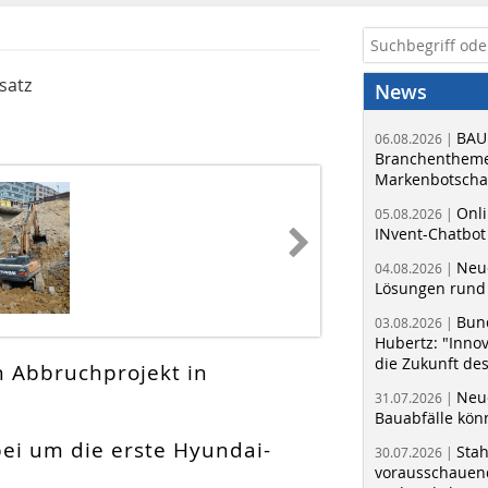
satz
News
BAU
06.08.2026 |
Branchentheme
Markenbotschaf
Onli
05.08.2026 |
INvent-Chatbot
Neue
04.08.2026 |
Lösungen rund 
Bun
03.08.2026 |
Hubertz: "Inno
die Zukunft de
n Abbruchprojekt in
Neue
31.07.2026 |
Bauabfälle kö
ei um die erste Hyundai-
Sta
30.07.2026 |
vorausschauend