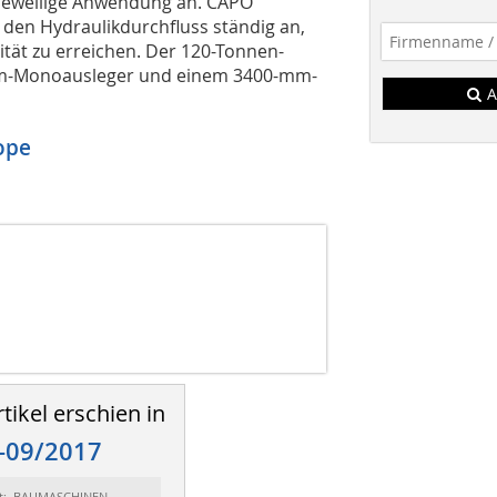
 jeweilige Anwendung an. CAPO
den Hydraulikdurchfluss ständig an,
tät zu erreichen. Der 120-Tonnen-
mm-Monoausleger und einem 3400-mm-
A
ope
)
tikel erschien in
-09/2017
rt: BAUMASCHINEN