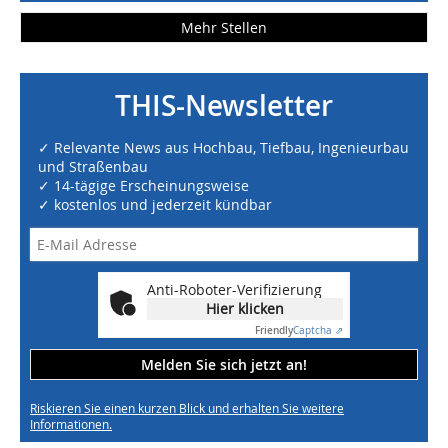
Mehr Stellen
THIS-Newsletter
✓ Relevante News aus Hochbau, Tiefbau, Ingenieurbau
und Straßenbau
✓ 14-tägige Erscheinungsweise
✓ kostenlos und jederzeit kündbar
Anti-Roboter-Verifizierung
Hier klicken
Friendly
Captcha ⇗
Melden Sie sich jetzt an!
Riskieren Sie einen kurzen Blick und erhalten Sie weitere
Informationen.