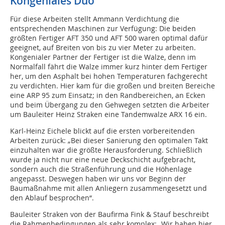
Kongeniales Duo
Für diese Arbeiten stellt Ammann Verdichtung die
entsprechenden Maschinen zur Verfügung: Die beiden
größten Fertiger AFT 350 und AFT 500 waren optimal dafür
geeignet, auf Breiten von bis zu vier Meter zu arbeiten.
Kongenialer Partner der Fertiger ist die Walze, denn im
Normalfall fährt die Walze immer kurz hinter dem Fertiger
her, um den Asphalt bei hohen Temperaturen fachgerecht
zu verdichten. Hier kam für die großen und breiten Bereiche
eine ARP 95 zum Einsatz; in den Randbereichen, an Ecken
und beim Übergang zu den Gehwegen setzten die Arbeiter
um Bauleiter Heinz Straken eine Tandemwalze ARX 16 ein.
Karl-Heinz Eichele blickt auf die ersten vorbereitenden
Arbeiten zurück: „Bei dieser Sanierung den optimalen Takt
einzuhalten war die größte Herausforderung. Schließlich
wurde ja nicht nur eine neue Deckschicht aufgebracht,
sondern auch die Straßenführung und die Höhenlage
angepasst. Deswegen haben wir uns vor Beginn der
Baumaßnahme mit allen Anliegern zusammengesetzt und
den Ablauf besprochen“.
Bauleiter Straken von der Baufirma Fink & Stauf beschreibt
die Rahmenbedingungen als sehr komplex: „Wir haben hier