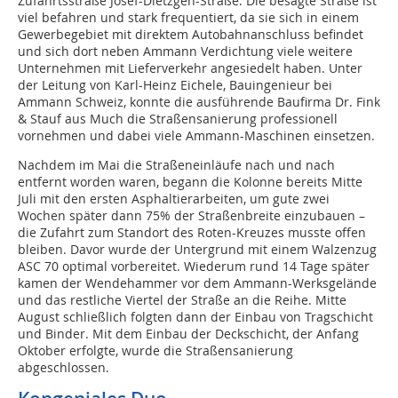
Zufahrtsstraße Josef-Dietzgen-Straße. Die besagte Straße ist
viel befahren und stark frequentiert, da sie sich in einem
Gewerbegebiet mit direktem Autobahnanschluss befindet
und sich dort neben Ammann Verdichtung viele weitere
Unternehmen mit Lieferverkehr angesiedelt haben. Unter
der Leitung von Karl-Heinz Eichele, Bauingenieur bei
Ammann Schweiz, konnte die ausführende Baufirma Dr. Fink
& Stauf aus Much die Straßensanierung professionell
vornehmen und dabei viele Ammann-Maschinen einsetzen.
Nachdem im Mai die Straßeneinläufe nach und nach
entfernt worden waren, begann die Kolonne bereits Mitte
Juli mit den ersten Asphaltierarbeiten, um gute zwei
Wochen später dann 75% der Straßenbreite einzubauen –
die Zufahrt zum Standort des Roten-Kreuzes musste offen
bleiben. Davor wurde der Untergrund mit einem Walzenzug
ASC 70 optimal vorbereitet. Wiederum rund 14 Tage später
kamen der Wendehammer vor dem Ammann-Werksgelände
und das restliche Viertel der Straße an die Reihe. Mitte
August schließlich folgten dann der Einbau von Tragschicht
und Binder. Mit dem Einbau der Deckschicht, der Anfang
Oktober erfolgte, wurde die Straßensanierung
abgeschlossen.