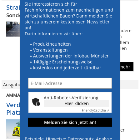
Sie interessieren sich für
Straßensanierung in kürzester Zeit
Fachinformationen zum nachhaltigen und
Sonderbauweise Ecoprec in Siegen
wirtschaftlichen Bauen? Dann melden Sie
sich zu unserem kostenlosen Newsletter
Bei der Sanierung von Straßen im
an!
innerstädtischen Bereich gelten besondere
Darin informieren wir über:
Anforderungen: Neben dem optischen
Ergebnis, dass der Straßenraum vor allem
» Produktneuheiten
nach der Sanierung attraktiv wirkt, sollen
» Veranstaltungen
die...
» Auswertungen der Infobau Münster
» 14tägige Erscheinungsweise
mehr
» kostenlos und jederzeit kündbar
Ausgabe 08/2015
AMMAN VERDICHTUNG
Anti-Roboter-Verifizierung
Hier klicken
Verdichtung unter schwierigen
Platzverhältnissen
Friendly
Captcha ⇗
Melden Sie sich jetzt an!
Anbauverdichter haben je nach
Einsatzgebiet  große Vorteile gegenüber
anderen Verdichtern wie etwa
Beispiele, Hinweise: Datenschutz, Analyse,