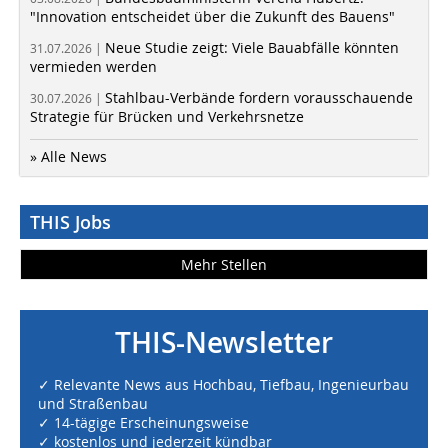
"Innovation entscheidet über die Zukunft des Bauens"
Neue Studie zeigt: Viele Bauabfälle könnten
31.07.2026 |
vermieden werden
Stahlbau-Verbände fordern vorausschauende
30.07.2026 |
Strategie für Brücken und Verkehrsnetze
» Alle News
THIS Jobs
Mehr Stellen
THIS-Newsletter
✓ Relevante News aus Hochbau, Tiefbau, Ingenieurbau
und Straßenbau
✓ 14-tägige Erscheinungsweise
✓ kostenlos und jederzeit kündbar