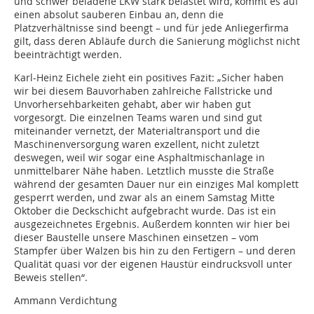
und schwer beladene LKW stark belastet wird, kommt es auf
einen absolut sauberen Einbau an, denn die
Platzverhältnisse sind beengt – und für jede Anliegerfirma
gilt, dass deren Abläufe durch die Sanierung möglichst nicht
beeinträchtigt werden.
Karl-Heinz Eichele zieht ein positives Fazit: „Sicher haben
wir bei diesem Bauvorhaben zahlreiche Fallstricke und
Unvorhersehbarkeiten gehabt, aber wir haben gut
vorgesorgt. Die einzelnen Teams waren und sind gut
miteinander vernetzt, der Materialtransport und die
Maschinenversorgung waren exzellent, nicht zuletzt
deswegen, weil wir sogar eine Asphaltmischanlage in
unmittelbarer Nähe haben. Letztlich musste die Straße
während der gesamten Dauer nur ein einziges Mal komplett
gesperrt werden, und zwar als an einem Samstag Mitte
Oktober die Deckschicht aufgebracht wurde. Das ist ein
ausgezeichnetes Ergebnis. Außerdem konnten wir hier bei
dieser Baustelle unsere Maschinen einsetzen – vom
Stampfer über Walzen bis hin zu den Fertigern – und deren
Qualität quasi vor der eigenen Haustür eindrucksvoll unter
Beweis stellen“.
Ammann Verdichtung