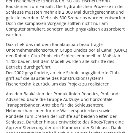
der Fischerwerke GmbH & Co. KG aus Fischertechnik
Bausteinen zum Einsatz. Die hydraulischen Prozesse in der
Schleuse mussten mehr als 2.000 Mal durchgerechnet und
getestet werden. Mehr als 300 Szenarios wurden entworfen.
Doch die komplexen Vorgänge sollten nicht nur am
Computer simuliert, sondern auch physikalisch ausprobiert
werden.
Dazu ließ das mit dem Kanalausbau beauftragte
Unternehmenskonsortium Grupo Unidos por el Canal (GUPC)
den Robotic Club Rbots ein Schleusenmodell im Maßstab
1:200 bauen. Mit dem Modell wurden alle Schritte des
Betriebs durchgeführt.
Der 2002 gegründete, an eine Schule angegliederte Club
griff auf die Bausteine des Konstruktionssystems
Fischertechnik zurück, um das Projekt zu realisieren.
Aus den Baukästen der Produktlinien Robotics, Profi und
Advanced baute die Gruppe Aufzüge und horizontale
Transportbänder, Antriebe für die Schleusentore,
Hebemechanismen für die Wassersparbecken sowie
Rondelle zum Drehen der Schiffe auf beiden Seiten der
Schleuse. Darüber hinaus entwickelte das Rbots-Team eine
App zur Steuerung der drei Kammern der Schleuse. Dank