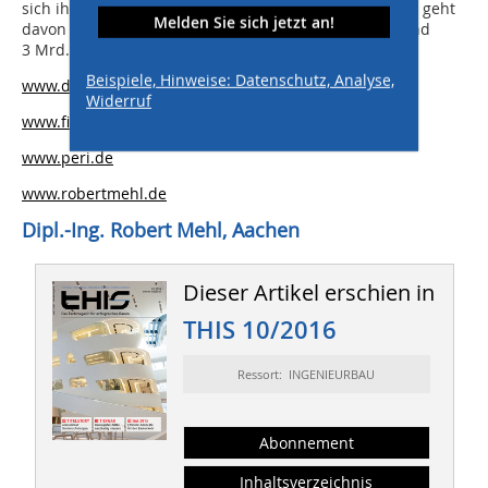
sich ihre Kapazitäten und die Panama Canal Authority geht
Melden Sie sich jetzt an!
davon aus, dass die künftigen Einnahmen sich auf rund
3 Mrd. Dollar pro Jahr belaufen werden.
Beispiele, Hinweise: Datenschutz, Analyse,
www.dorner.at
Widerruf
www.fischer.de
www.peri.de
www.robertmehl.de
Dipl.-Ing. Robert Mehl, Aachen
Dieser Artikel erschien in
THIS 10/2016
Ressort: INGENIEURBAU
Abonnement
Inhaltsverzeichnis