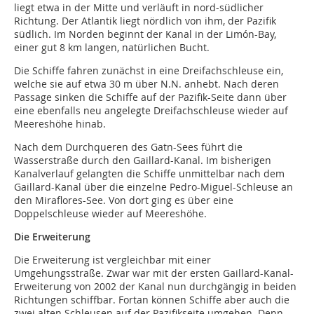
liegt etwa in der Mitte und verläuft in nord-südlicher
Richtung. Der Atlantik liegt nördlich von ihm, der Pazifik
südlich. Im Norden beginnt der Kanal in der Limón-Bay,
einer gut 8 km langen, natürlichen Bucht.
Die Schiffe fahren zunächst in eine Dreifachschleuse ein,
welche sie auf etwa 30 m über N.N. anhebt. Nach deren
Passage sinken die Schiffe auf der Pazifik-Seite dann über
eine ebenfalls neu angelegte Dreifachschleuse wieder auf
Meereshöhe hinab.
Nach dem Durchqueren des Gatn-Sees führt die
Wasserstraße durch den Gaillard-Kanal. Im bisherigen
Kanalverlauf gelangten die Schiffe unmittelbar nach dem
Gaillard-Kanal über die einzelne Pedro-Miguel-Schleuse an
den Miraflores-See. Von dort ging es über eine
Doppelschleuse wieder auf Meereshöhe.
Die Erweiterung
Die Erweiterung ist vergleichbar mit einer
Umgehungsstraße. Zwar war mit der ersten Gaillard-Kanal-
Erweiterung von 2002 der Kanal nun durchgängig in beiden
Richtungen schiffbar. Fortan können Schiffe aber auch die
zwei alten Schleusen auf der Pazifikseite umgehen. Denn