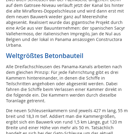
auf dem Gatnsee-Niveau verläuft jetzt der Kanal bis hinter
die alte Miraflores-Doppelschleuse und wird dann erst mit
dem neuen Bauwerk wieder ganz auf Meereshöhe
abgesenkt. Realisiert wurde das gigantische Projekt durch
eine ArGe aus vier Bauunternehmen: der spanischen Sacyr
Vallehermoso, der italienischen Impregilo, Jan de Nul aus
Belgien und der lokal in Panama ansässigen Constructora
Urbana.
Weltgrößtes Betonbauteil
Alle Dreifachschleusen des Panama-Kanals arbeiten nach
dem gleichen Prinzip: Für jede Fahrrichtung gibt es drei
Kammern hintereinander, in denen die Schiffe in
Teilschritten angehoben oder abgesenkt werden. Dabei
fahren die Schiffe beim Verlassen einer Kammer direkt in
die folgende ein. Die Kammern werden durch dieselbe
Toranlage getrennt.
Die neuen Schleusenkammern sind jeweils 427 m lang, 55 m
breit und 18,3 m tief. Addiert man die Kammergrößen,
ergibt sich ein Bauwerk von rund 1,5 km Länge, gut 120 m
Breite und einer Höhe von mehr als 50 m. Tatsächlich
handelt es sich bei der Gatn-Schleuse um das aktuell