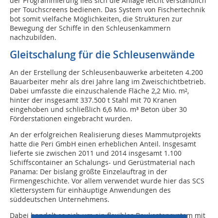
der Programmierung ließ sich die Anlage leicht verständlich
per Touchscreens bedienen. Das System von Fischertechnik
bot somit vielfache Möglichkeiten, die Strukturen zur
Bewegung der Schiffe in den Schleusenkammern
nachzubilden.
Gleitschalung für die Schleusenwände
An der Erstellung der Schleusenbauwerke arbeiteten 4.200
Bauarbeiter mehr als drei Jahre lang im Zweischichtbetrieb.
Dabei umfasste die einzuschalende Fläche 2,2 Mio. m²,
hinter der insgesamt 337.500 t Stahl mit 70 Kranen
eingehoben und schließlich 6,6 Mio. m³ Beton über 30
Förderstationen eingebracht wurden.
An der erfolgreichen Realisierung dieses Mammutprojekts
hatte die Peri GmbH einen erheblichen Anteil. Insgesamt
lieferte sie zwischen 2011 und 2014 insgesamt 1.100
Schiffscontainer an Schalungs- und Gerüstmaterial nach
Panama: Der bislang größte Einzelauftrag in der
Firmengeschichte. Vor allem verwendet wurde hier das SCS
Klettersystem für einhäuptige Anwendungen des
süddeutschen Unternehmens.
Dabei handelt es sich um ein flexibles Baukastensystem mit