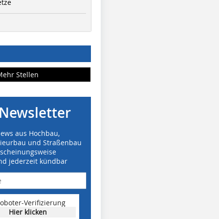
etze
Mehr Stellen
Newsletter
News aus Hochbau,
nieurbau und Straßenbau
rscheinungsweise
nd jederzeit kündbar
oboter-Verifizierung
Hier klicken