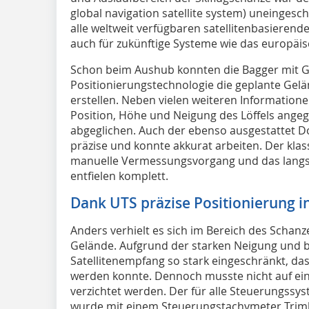
global navigation satellite system) uneinges
alle weltweit verfügbaren satellitenbasieren
auch für zukünftige Systeme wie das europäis
Schon beim Aushub konnten die Bagger mit 
Positionierungstechnologie die geplante Gel
erstellen. Neben vielen weiteren Information
Position, Höhe und Neigung des Löffels angege
abgeglichen. Auch der ebenso ausgestattet Do
präzise und konnte akkurat arbeiten. Der klas
manuelle Vermessungsvorgang und das lang
entfielen komplett.
Dank UTS präzise Positionierung 
Anders verhielt es sich im Bereich des Schan
Gelände. Aufgrund der starken Neigung und b
Satellitenempfang so stark eingeschränkt, da
werden konnte. Dennoch musste nicht auf ei
verzichtet werden. Der für alle Steuerungssy
wurde mit einem Steuerungstachymeter Trimb