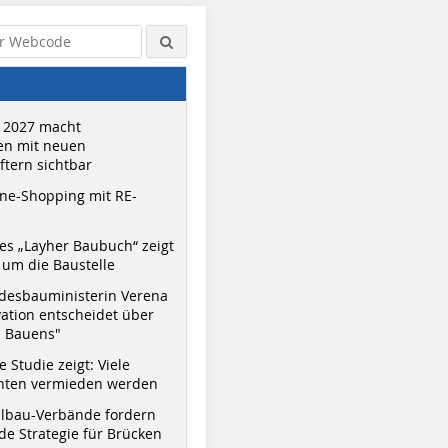
 2027 macht
n mit neuen
tern sichtbar
ne-Shopping mit RE-
s „Layher Baubuch“ zeigt
um die Baustelle
desbauministerin Verena
vation entscheidet über
s Bauens"
 Studie zeigt: Viele
nnten vermieden werden
hlbau-Verbände fordern
e Strategie für Brücken