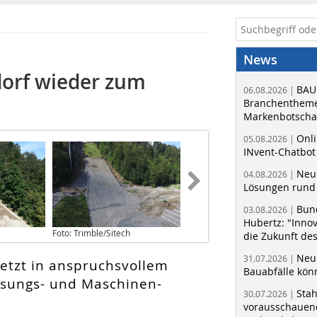
News
dorf wieder zum
BAU
06.08.2026 |
Branchentheme
Markenbotschaf
Onli
05.08.2026 |
INvent-Chatbot
Neue
04.08.2026 |
Lösungen rund 
Bun
03.08.2026 |
Hubertz: "Inno
Foto: Trimble/Sitech
die Zukunft de
Neue
31.07.2026 |
etzt in anspruchsvollem
Bauabfälle kö
ssungs- und Maschinen-
Sta
30.07.2026 |
vorausschauend