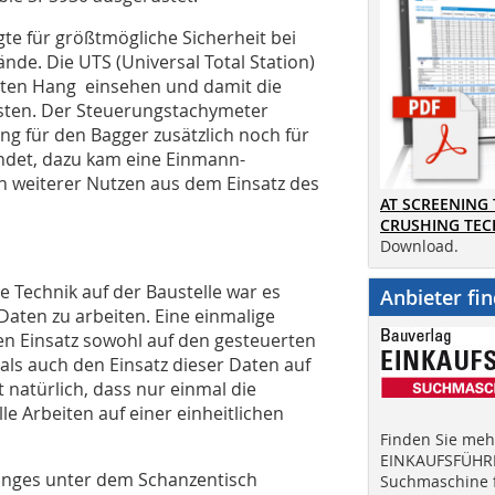
gte für größtmögliche Sicherheit bei
de. Die UTS (Universal Total Station)
ten Hang einsehen und damit die
isten. Der Steuerungstachymeter
g für den Bagger zusätzlich noch für
det, dazu kam eine Einmann-
n weiterer Nutzen aus dem Einsatz des
AT SCREENING
CRUSHING TE
Download.
 Technik auf der Baustelle war es
Anbieter fi
Daten zu arbeiten. Eine einmalige
n Einsatz sowohl auf den gesteuerten
s auch den Einsatz dieser Daten auf
atürlich, dass nur einmal die
le Arbeiten auf einer einheitlichen
Finden Sie mehr
EINKAUFSFÜHRE
anges unter dem Schanzentisch
Suchmaschine f