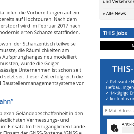
und Verkehrsn
da liefen die Vorbereitungen auf ein
» Alle News
t bereits auf Hochtouren: Nach dem
berstdorf wird im Februar 2017 nach
modernisierten Schanze stattfinden.
THIS Jobs
wohl der Schanzentisch teilweise
musste, die Räumlichkeiten am
es Aufsprunghanges neu modelliert
mussten, wurde die Geiger
THIS-
sässige Unternehmen ist schon seit
etzt seit dieser Zeit erfolgreich die
✓ Relevante 
d Baustellenmanagementsysteme von
Tiefbau, Inge
✓ 14-tägige E
✓ kostenlos u
bahn“
plexen Geländebeschaffenheit in den
hiedlichsten Vermessungs- und
Anti-R
 Einsatz. Im freizugänglichen Lande-
er Einsatz der GNSS-Systeme (GNSS =