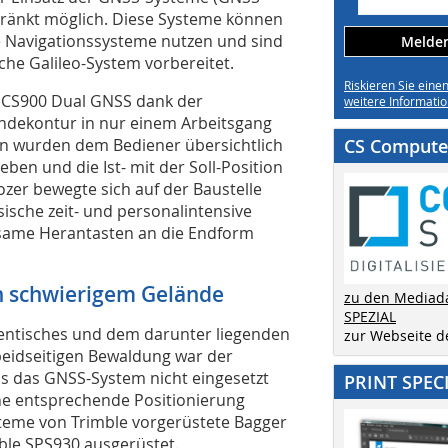
chränkt möglich. Diese Systeme können
de Navigationssysteme nutzen und sind
Melden 
che Galileo-System vorbereitet.
Riskieren Sie eine
GCS900 Dual GNSS dank der
weitere Informatio
ändekontur in nur einem Arbeitsgang
en wurden dem Bediener übersichtlich
CS Computer
ben und die Ist- mit der Soll-Position
zer bewegte sich auf der Baustelle
sische zeit- und personalintensive
same Herantasten an die Endform
in schwierigem Gelände
zu den Mediad
SPEZIAL
zentisches und dem darunter liegenden
zur Webseite 
eidseitigen Bewaldung war der
ss das GNSS-System nicht eingesetzt
PRINT SPEC
ne entsprechende Positionierung
steme von Trimble vorgerüstete Bagger
le SPS930 ausgerüstet.