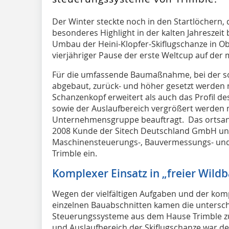
Der Winter steckte noch in den Startlöchern, 
besonderes Highlight in der kalten Jahreszei
Umbau der Heini-Klopfer-Skiflugschanze in O
vierjähriger Pause der erste Weltcup auf der 
Für die umfassende Baumaßnahme, bei der so
abgebaut, zurück- und höher gesetzt werden 
Schanzenkopf erweitert als auch das Profil d
sowie der Auslaufbereich vergrößert werden 
Unternehmensgruppe beauftragt. Das ortsan
2008 Kunde der Sitech Deutschland GmbH und s
Maschinensteuerungs-, Bauvermessungs- un
Trimble ein.
Komplexer Einsatz in „freier Wild
Wegen der vielfältigen Aufgaben und der kom
einzelnen Bauabschnitten kamen die untersc
Steuerungssysteme aus dem Hause Trimble zum
und Auslaufbereich der Skiflugschanze war d