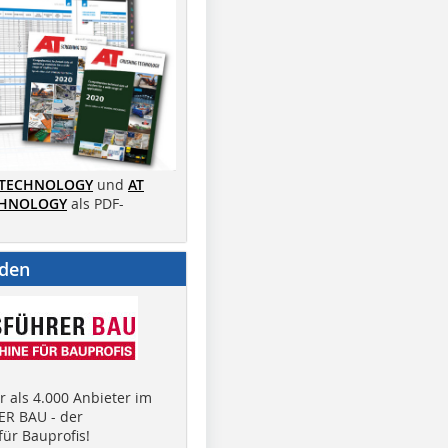
 TECHNOLOGY
und
AT
CHNOLOGY
als PDF-
nden
 als 4.000 Anbieter im
R BAU - der
ür Bauprofis!