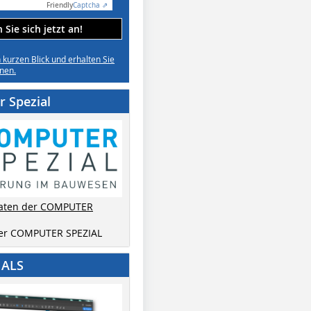
Friendly
Captcha ⇗
Sie sich jetzt an!
n kurzen Blick und erhalten Sie
nen.
 Spezial
aten der COMPUTER
der COMPUTER SPEZIAL
IALS