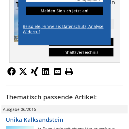
Dieser Artikel erschien in
THIS 05/2021
Melden Sie sich jetzt an!
Ressort: HOCHBAU
Beispiele, Hinweise: Datenschutz, Analyse,
Widerruf
Abonnement
Inhaltsverzeichnis
Thematisch passende Artikel:
Ausgabe 06/2016
Unika Kalksandstein
Außenwände mit einem Mauerwerk aus