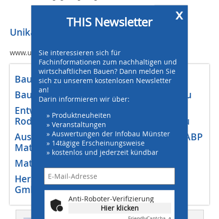
x
THIS Newsletter
Unika GmbH
Sie interessieren sich für
www.unika-kalksandstein.de
Fachinformationen zum nachhaltigen und
wirtschaftlichen Bauen? Dann melden Sie
Bautafel
sich zu unserem kostenlosen Newsletter
an!
Bauherr: Hospiz Stiftung Rotary Rodgau
Darin informieren wir über:
Entwurf und Genehmigungsplanung:
» Produktneuheiten
Rodgau-Planungs-Team GmbH, Rodgau
» Veranstaltungen
» Auswertungen der Infobau Münster
Ausführungsplanung und Bauleitung: ABP
» 14tägige Erscheinungsweise
Matthias Bauer GmbH, Hanau
» kostenlos und jederzeit kündbar
Material: Unika Kalksandstein
Hersteller: Rodgauer Baustoffwerke
GmbH, Rodgau
Anti-Roboter-Verifizierung
Hier klicken
Friendly
Captcha ⇗