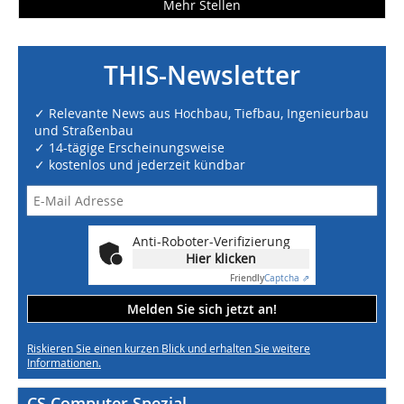
Mehr Stellen
THIS-Newsletter
✓ Relevante News aus Hochbau, Tiefbau, Ingenieurbau
und Straßenbau
✓ 14-tägige Erscheinungsweise
✓ kostenlos und jederzeit kündbar
Anti-Roboter-Verifizierung
Hier klicken
Friendly
Captcha ⇗
Melden Sie sich jetzt an!
Riskieren Sie einen kurzen Blick und erhalten Sie weitere
Informationen.
CS Computer Spezial