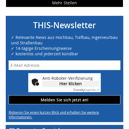
Mehr Stellen
THIS-Newsletter
✓ Relevante News aus Hochbau, Tiefbau, Ingenieurbau
und Straßenbau
✓ 14-tägige Erscheinungsweise
✓ kostenlos und jederzeit kündbar
Anti-Roboter-Verifizierung
Hier klicken
Friendly
Captcha ⇗
Melden Sie sich jetzt an!
Riskieren Sie einen kurzen Blick und erhalten Sie weitere
Informationen.