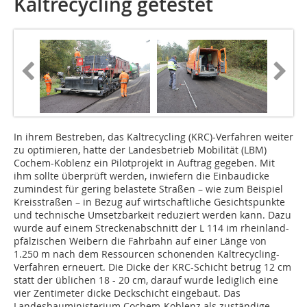
Kaltrecycling getestet
In ihrem Bestreben, das Kaltrecycling (KRC)-Verfahren weiter
zu optimieren, hatte der Landesbetrieb Mobilität (LBM)
Cochem-Koblenz ein Pilotprojekt in Auftrag gegeben. Mit
ihm sollte überprüft werden, inwiefern die Einbaudicke
zumindest für gering belastete Straßen – wie zum Beispiel
Kreisstraßen – in Bezug auf wirtschaftliche Gesichtspunkte
und technische Umsetzbarkeit reduziert werden kann. Dazu
wurde auf einem Streckenabschnitt der L 114 im rheinland-
pfälzischen Weibern die Fahrbahn auf einer Länge von
1.250 m nach dem Ressourcen schonenden Kaltrecycling-
Verfahren erneuert. Die Dicke der KRC-Schicht betrug 12 cm
statt der üblichen 18 - 20 cm, darauf wurde lediglich eine
vier Zentimeter dicke Deckschicht eingebaut. Das
Landesbauministerium Cochem-Koblenz als zuständige