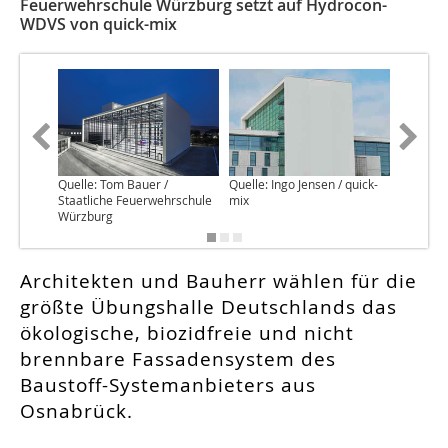
Feuerwehrschule Würzburg setzt auf Hydrocon-
WDVS von quick-mix
Quelle: Tom Bauer /
Quelle: Ingo Jensen / quick-
Quelle: I
Staatliche Feuerwehrschule
mix
mix
Würzburg
Architekten und Bauherr wählen für die
größte Übungshalle Deutschlands das
ökologische, biozidfreie und nicht
brennbare Fassadensystem des
Baustoff-Systemanbieters aus
Osnabrück.