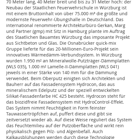
7
0 Meter lang, 40 Meter breit und bis zu 31 Meter hoch: der
Neubau der Staatlichen Feuerwehrschule in Würzburg ist
mit einem Bruttoinhalt von über 75.000 m³ die größte und
modernste Feuerwehr-Übungshalle in Deutschland. Das
international renommierte Architekturbüro Gerkan, Marg
und Partner (gmp) mit Sitz in Hamburg plante im Auftrag
des Staatlichen Bauamtes Würzburg das imposante Projekt
aus Sichtbeton und Glas. Die Osnabrücker quick-mix
Gruppe lieferte für das 20-Millionen-Euro-Projekt sein
innovatives Wärmedämm-Verbundsystem. In Würzburg
wurden 1.950 m² an Mineralwolle-Putzträger-Dämmplatten
(WLS 035), 1.000 m² Lamelle-II-Dämmplatten (WLS 041)
jeweils in einer Stärke von 140 mm für die Dämmung
verwendet. Beim Oberputz einigten sich Architekten und
Bauherr auf das Fassadensystem Hydrocon, das aus
mineralischem Edelputz und der speziell entwickelten
Silikat-Fassadenfarbe HC 425 besteht. Hydrocon steht für
das biozidfreie Fassadensystem mit HydroControl-Effekt.
Das System nimmt Feuchtigkeit in Form feinster
Tauwassertröpfchen auf, puffert diese und gibt sie
zeitversetzt wieder ab. Auf diese Weise reguliert das System
das Feuchtemilieu auf der Putzoberfläche und wirkt rein
physikalisch gegen Pilz- und Algenbefall. Auch
Kalkausblühungen werden durch diese Technologie