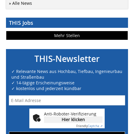
» Alle News
THIS Jobs
Mehr Stellen
THIS-Newsletter
✓ Relevante News aus Hochbau, Tiefbau, Ingenieurbau
und Straßenbau
✓ 14-tägige Erscheinungsweise
✓ kostenlos und jederzeit kündbar
Anti-Roboter-Verifizierung
Hier klicken
Friendly
Captcha ⇗