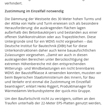
verhindert.
Zustimmung im Einzelfall notwendig
Die Dämmung der Westseite des 30 Meter hohen Turms und
der Attika von Halle und Turm erwiesen sich als besondere
Herausforderung: die auskragenden Flächen lagen
außerhalb des Betonbaukörpers und bestanden aus einer
offenen Stahlkonstruktion oder aus Trapezblechen. Diese
Untergründe sind für ein WDVS nicht vorgesehen – das
Deutsche Institut für Bautechnik (DIBt) hat für diese
Unterkonstruktionen daher auch keine bauaufsichtlichen
Zulassungen vorgesehen. „Damit wir auch in diesen
auskragenden Bereichen unter Berücksichtigung der
extremen Höhenbereiche mit den entsprechenden
Witterungs- und Windbelastungen ein nicht brennbares
WDVS der Baustoffklasse A verwenden konnten, mussten wir
beim Bayerischen Staatsministerium des Innern, für Bau
und Verkehr erst einmal die Zustimmung im Einzelfall
beantragen“, erklärt Heiko Riggert, Produktmanager für
Wärmedämm-Verbundsysteme der quick-mix Gruppe.
Um den Baufortschritt nicht zu verzögern, sollten an den
Traufen unterhalb der 22-Meter EPS-Platten genutzt werden,