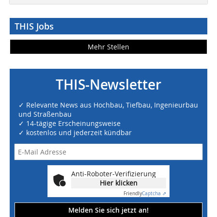
THIS Jobs
Mehr Stellen
THIS-Newsletter
✓ Relevante News aus Hochbau, Tiefbau, Ingenieurbau
und Straßenbau
✓ 14-tägige Erscheinungsweise
✓ kostenlos und jederzeit kündbar
Anti-Roboter-Verifizierung
Hier klicken
Friendly
Captcha ⇗
Melden Sie sich jetzt an!