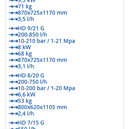
⇥⇥9,5 kW
⇥⇥71 kg
⇥⇥870x725x1170 mm
⇥⇥3,5 l/h
⇥⇥HD 9/21 G
⇥⇥200-850 l/h
⇥⇥10-210 bar / 1-21 Mpa
⇥⇥8 kW
⇥⇥68 kg
⇥⇥870x725x1170 mm
⇥⇥3,1 l/h
⇥⇥HD 8/20 G
⇥⇥200-750 l/h
⇥⇥10-200 bar / 1-20 Mpa
⇥⇥6,6 kW
⇥⇥53 kg
⇥⇥800x620x1105 mm
⇥⇥2,4 l/h
⇥⇥HD 7/15 G