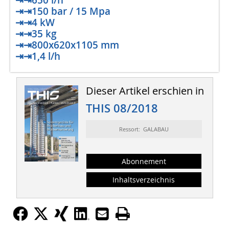
⇥⇥650 l/h
⇥⇥150 bar / 15 Mpa
⇥⇥4 kW
⇥⇥35 kg
⇥⇥800x620x1105 mm
⇥⇥1,4 l/h
Dieser Artikel erschien in
THIS 08/2018
Ressort: GALABAU
Abonnement
Inhaltsverzeichnis