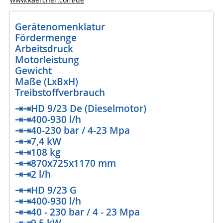
Gerätenomenklatur
Fördermenge
Arbeitsdruck
Motorleistung
Gewicht
Maße (LxBxH)
Treibstoffverbrauch
⇥⇥HD 9/23 De (Dieselmotor)
⇥⇥400-930 l/h
⇥⇥40-230 bar / 4-23 Mpa
⇥⇥7,4 kW
⇥⇥108 kg
⇥⇥870x725x1170 mm
⇥⇥2 l/h
⇥⇥HD 9/23 G
⇥⇥400-930 l/h
⇥⇥40 - 230 bar / 4 - 23 Mpa