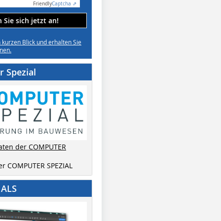
Friendly
Captcha ⇗
Sie sich jetzt an!
n kurzen Blick und erhalten Sie
nen.
 Spezial
aten der COMPUTER
der COMPUTER SPEZIAL
IALS