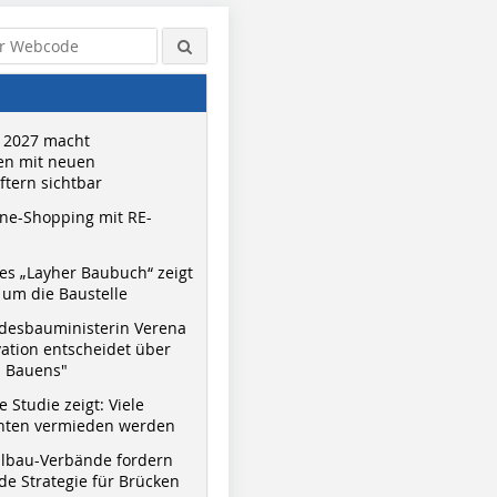
 2027 macht
n mit neuen
tern sichtbar
ne-Shopping mit RE-
s „Layher Baubuch“ zeigt
um die Baustelle
desbauministerin Verena
vation entscheidet über
s Bauens"
 Studie zeigt: Viele
nnten vermieden werden
hlbau-Verbände fordern
e Strategie für Brücken