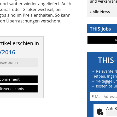
und Verkehrsn
 und sauber wieder angeliefert. Auch
sonal- oder Größenwechsel, bei
» Alle News
os sind im Preis enthalten. So kann
 von Überraschungen verschont.
THIS Jobs
tikel erschien in
/2016
THIS-
ssort: AKTUELL
✓ Relevante 
Tiefbau, Inge
bonnement
✓ 14-tägige E
✓ kostenlos u
ltsverzeichnis
Anti-R