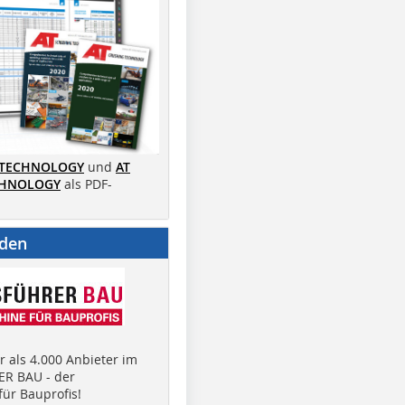
 TECHNOLOGY
und
AT
CHNOLOGY
als PDF-
nden
 als 4.000 Anbieter im
R BAU - der
ür Bauprofis!