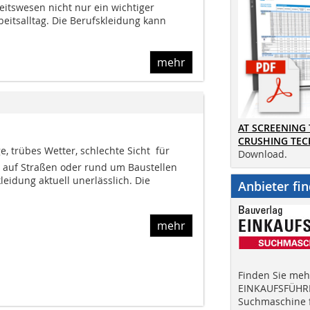
eitswesen nicht nur ein wichtiger
rbeitsalltag. Die Berufskleidung kann
mehr
AT SCREENING
CRUSHING TE
trübes Wetter, schlechte Sicht  für
Download.
, auf Straßen oder rund um Baustellen
leidung aktuell unerlässlich. Die
Anbieter fi
mehr
Finden Sie mehr
EINKAUFSFÜHRE
Suchmaschine f