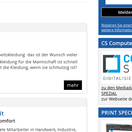
Melden 
Riskieren Sie eine
weitere Informatio
CS Computer
eitskleidung  das ist der Wunsch vieler
skleidung für die Mannschaft ist schnell
 die Kleidung, wenn sie schmutzig ist?
mehr
zu den Mediad
SPEZIAL
zur Webseite 
PRINT SPEC
it
omfort
iele Mitarbeiter in Handwerk, Industrie,