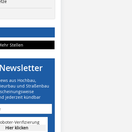
etze
Mehr Stellen
Newsletter
News aus Hochbau,
nieurbau und Straßenbau
rscheinungsweise
nd jederzeit kündbar
oboter-Verifizierung
Hier klicken