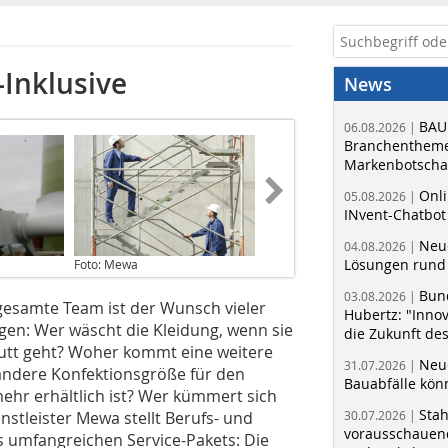
-Inklusive
News
BAU
06.08.2026 |
Branchentheme
Markenbotschaf
Onli
05.08.2026 |
INvent-Chatbot
Neue
04.08.2026 |
Lösungen rund 
Foto: Mewa
Bun
03.08.2026 |
 gesamte Team ist der Wunsch vieler
Hubertz: "Inno
agen: Wer wäscht die Kleidung, wenn sie
die Zukunft de
aputt geht? Woher kommt eine weitere
Neue
31.07.2026 |
 andere Konfektionsgröße für den
Bauabfälle kö
mehr erhältlich ist? Wer kümmert sich
Sta
nstleister Mewa stellt Berufs- und
30.07.2026 |
vorausschauend
s umfangreichen Service-Pakets: Die