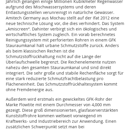
Jährlich gelangen einige Millionen Kubikmeter Regenwasser
aufgrund des Mischwassersystems und deren
Entlastungsstellen verunreinigt in natürliche Gewässer.
Amitech Germany aus Mochau stellt auf der Ifat 2012 eine
neue technische Lösung vor, die dies verhindert. Das System
„Amiscreen“. Dahinter verbirgt sich ein ökologisches und
wirtschaftliches System zugleich. Ein vorab berechnetes
Reinigungssystem mit perforierten Rohren in einem GFK
Stauraumkanal hält urbane Schmutzstoffe zurück. Anders
als beim klassischen Rechen ist die
Schmutzstoffrückhaltung nicht auf die Länge der
Überlaufschwelle begrenzt. Die Rechenelemente nutzen
nahezu den gesamten Stauraumkanal und sind direkt
integriert. Die sehr große und stabile Rechenfläche sorgt für
eine stark reduzierte Schmutzfrachtbelastung pro
Flächeneinheit. Das Schmutzstoffrückhaltesystem kommt
ohne Fremdenergie aus.
Außerdem wird erstmals ein gewickeltes GFK-Rohr der
Marke Flowtite mit einem Durchmesser von 4,000 mm
gezeigt. Diese groß dimensionierten, glasfaserverstärkten
Kunststoffrohre kommen weltweit vorwiegend im
Kraftwerks- und Industriebereich zur Anwendung. Einen
zusätzlichen Schwerpunkt setzt man bei