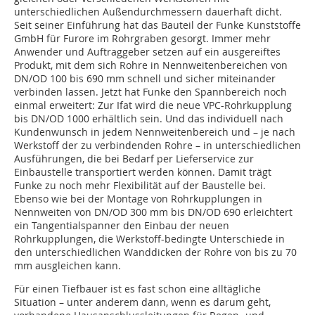
unterschiedlichen Außendurchmessern dauerhaft dicht.
Seit seiner Einführung hat das Bauteil der Funke Kunststoffe
GmbH für Furore im Rohrgraben gesorgt. Immer mehr
Anwender und Auftraggeber setzen auf ein ausgereiftes
Produkt, mit dem sich Rohre in Nennweitenbereichen von
DN/OD 100 bis 690 mm schnell und sicher miteinander
verbinden lassen. Jetzt hat Funke den Spannbereich noch
einmal erweitert: Zur Ifat wird die neue VPC-Rohrkupplung
bis DN/OD 1000 erhältlich sein. Und das individuell nach
Kundenwunsch in jedem Nennweitenbereich und – je nach
Werkstoff der zu verbindenden Rohre – in unterschiedlichen
Ausführungen, die bei Bedarf per Lieferservice zur
Einbaustelle transportiert werden können. Damit trägt
Funke zu noch mehr Flexibilität auf der Baustelle bei.
Ebenso wie bei der Montage von Rohrkupplungen in
Nennweiten von DN/OD 300 mm bis DN/OD 690 erleichtert
ein Tangentialspanner den Einbau der neuen
Rohrkupplungen, die Werkstoff-bedingte Unterschiede in
den unterschiedlichen Wanddicken der Rohre von bis zu 70
mm ausgleichen kann.
Für einen Tiefbauer ist es fast schon eine alltägliche
Situation – unter anderem dann, wenn es darum geht,