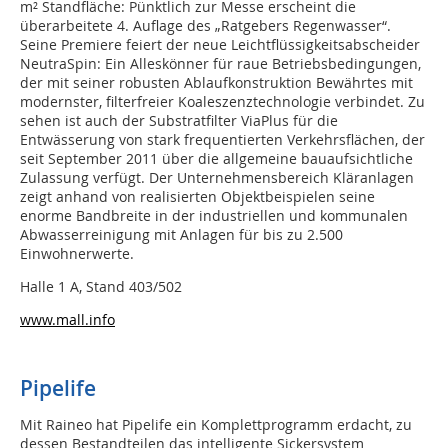
m² Standfläche: Pünktlich zur Messe erscheint die
überarbeitete 4. Auflage des „Ratgebers Regenwasser“.
Seine Premiere feiert der neue Leichtflüssigkeitsabscheider
NeutraSpin: Ein Alleskönner für raue Betriebsbedingungen,
der mit seiner robusten Ablaufkonstruktion Bewährtes mit
modernster, filterfreier Koaleszenztechnologie verbindet. Zu
sehen ist auch der Substratfilter ViaPlus für die
Entwässerung von stark frequentierten Verkehrsflächen, der
seit September 2011 über die allgemeine bauaufsichtliche
Zulassung verfügt. Der Unternehmensbereich Kläranlagen
zeigt anhand von realisierten Objektbeispielen seine
enorme Bandbreite in der industriellen und kommunalen
Abwasserreinigung mit Anlagen für bis zu 2.500
Einwohnerwerte.
Halle 1 A, Stand 403/502
www.mall.info
Pipelife
Mit Raineo hat Pipelife ein Komplettprogramm erdacht, zu
dessen Bestandteilen das intelligente Sickersystem