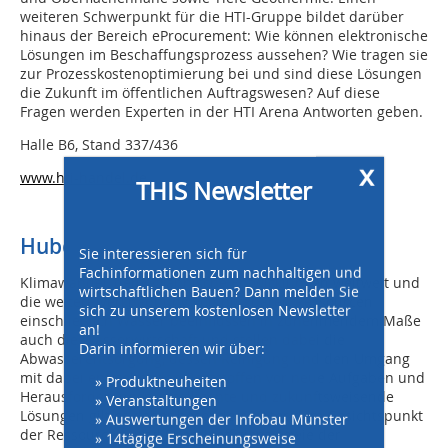
weiteren Schwerpunkt für die HTI-Gruppe bildet darüber
hinaus der Bereich eProcurement: Wie können elektronische
Lösungen im Beschaffungsprozess aussehen? Wie tragen sie
zur Prozesskostenoptimierung bei und sind diese Lösungen
die Zukunft im öffentlichen Auftragswesen? Auf diese
Fragen werden Experten in der HTI Arena Antworten geben.
Halle B6, Stand 337/436
x
www.hti-handel.de
THIS Newsletter
Huber SE
Sie interessieren sich für
Fachinformationen zum nachhaltigen und
Klimawandel, demographische Entwicklungen weltweit und
wirtschaftlichen Bauen? Dann melden Sie
die weitere Verknappung von nutzbaren Ressourcen
sich zu unserem kostenlosen Newsletter
einschließlich Wasser beeinflussen in zunehmendem Maße
an!
auch die Wasserwirtschaft und stellen dabei die
Darin informieren wir über:
Abwasserentsorgung, dessen Reinigung und den Umgang
» Produktneuheiten
mit dabei entstehenden Reststoffen vor neue Aufgaben und
» Veranstaltungen
Herausforderungen. Intelligente und zukunftsweisende
» Auswertungen der Infobau Münster
Lösungen gilt es daher besonders unter dem Gesichtspunkt
» 14tägige Erscheinungsweise
der Ressourcen- und Energieeffizienz sowie der