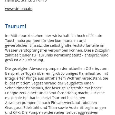
Halle B6, Stand: 317/416
www.simona.de
Tsurumi
Im Mittelpunkt stehen hier wirtschaftlich hoch effiziente
Tauchmotorpumpen für den kommunalen und
gewerblichen Einsatz, die selbst große Feststoffanteile im
Wasser verstopfungsfrei verpumpen können. Diese Disziplin
zählt seit jeher zu Tsurumis Kernkompetenz - entsprechend
groß ist die Erfahrung.
Die gezeigten Abwasserpumpen der aktuellen C-Serie, zum
Beispiel, verfügen über ein großvolumiges Kanallaufrad mit
integrierter Klinge aus ultrahartem Wolframkarbidstahl. Sie
bildet mit dem Sägezahnrand der Saugplatte einen
Schneidmechanismus, der faserige Feststoffe mit hoher
Energie zerkleinert und somit förderfähig macht. Für eine
maximale Haltbarkeit setzt Tsurumi bei seinen
Abwasserpumpen je nach Einsatzzweck auf robusten
Grauguss, Edelstahl und Titan sowie Austenit-Legierungen
und GFK. Die Pumpen widerstehen selbst aggressiven