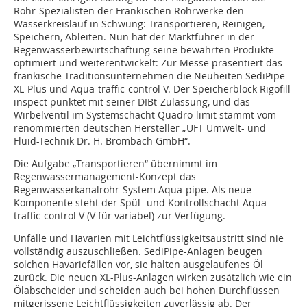
Rohr-Spezialisten der Fränkischen Rohrwerke den
Wasserkreislauf in Schwung: Transportieren, Reinigen,
Speichern, Ableiten. Nun hat der Marktführer in der
Regenwasserbewirtschaftung seine bewährten Produkte
optimiert und weiterentwickelt: Zur Messe präsentiert das
fränkische Traditionsunternehmen die Neuheiten SediPipe
XL-Plus und Aqua-traffic-control V. Der Speicherblock Rigofill
inspect punktet mit seiner DIBt-Zulassung, und das
Wirbelventil im Systemschacht Quadro-limit stammt vom
renommierten deutschen Hersteller „UFT Umwelt- und
Fluid-Technik Dr. H. Brombach GmbH“.
Die Aufgabe „Transportieren“ übernimmt im
Regenwassermanagement-Konzept das
Regenwasserkanalrohr-System Aqua-pipe. Als neue
Komponente steht der Spül- und Kontrollschacht Aqua-
traffic-control V (V für variabel) zur Verfügung.
Unfälle und Havarien mit Leichtflüssigkeitsaustritt sind nie
vollständig auszuschließen. SediPipe-Anlagen beugen
solchen Havariefällen vor, sie halten ausgelaufenes Öl
zurück. Die neuen XL-Plus-Anlagen wirken zusätzlich wie ein
Ölabscheider und scheiden auch bei hohen Durchflüssen
mitgerissene Leichtflüssigkeiten zuverlässig ab. Der