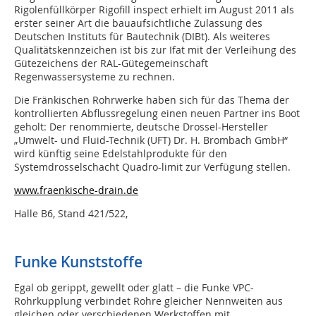
Rigolenfüllkörper Rigofill inspect erhielt im August 2011 als
erster seiner Art die bauaufsichtliche Zulassung des
Deutschen Instituts für Bautechnik (DIBt). Als weiteres
Qualitätskennzeichen ist bis zur Ifat mit der Verleihung des
Gütezeichens der RAL-Gütegemeinschaft
Regenwassersysteme zu rechnen.
Die Fränkischen Rohrwerke haben sich für das Thema der
kontrollierten Abflussregelung einen neuen Partner ins Boot
geholt: Der renommierte, deutsche Drossel-Hersteller
„Umwelt- und Fluid-Technik (UFT) Dr. H. Brombach GmbH“
wird künftig seine Edelstahlprodukte für den
Systemdrosselschacht Quadro-limit zur Verfügung stellen.
www.fraenkische-drain.de
Halle B6, Stand 421/522,
Funke Kunststoffe
Egal ob gerippt, gewellt oder glatt – die Funke VPC-
Rohrkupplung verbindet Rohre gleicher Nennweiten aus
gleichen oder verschiedenen Werkstoffen mit