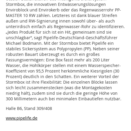
Stormbox, die innovativen Entwässerungslösungen
Enviroblock und Envirokerb oder das Regenwasserrohr PP-
MASTER 10 RW zählen. Letzteres ist dank blauer Streifen
außen und RW-Signierung innen sowohl über- als auch
unterirdisch einfach als Regenwasser-Rohr zu identifizieren.
„Jedes Produkt für sich ist ein Hit, gemeinsam sind sie
unschlagbar“, sagt Pipelife-Deutschland-Geschäftsführer
Michael Bodmann. Mit der Stormbox bietet Pipelife ein
stabiles Sickersystem aus Polypropylen (PP). Neben seiner
robusten Bauart überzeugt es durch ein großes
Fassungsvermögen: Eine Box fasst mehr als 200 Liter
Wasser, die Hohlkörper stellen mit einem Wasserspeicher-
Koeffizient von 95,5 Prozent herkömmliche Kiesrigolen (30
Prozent) deutlich in den Schatten. Ein weiterer Vorteil der
Stormbox ist ihre Flexibilität: Die einzelnen Blöcke lassen
sich leicht zusammenstecken (was die Montagekosten
niedrig hält), zudem sind sie durch die geringe Höhe von
300 Millimetern auch bei minimalen Einbautiefen nutzbar.
Halle B6, Stand 309/408
www.pipelife.de