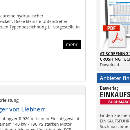
Baureihe hydraulischer
ickelt. Diese kleinste Untendreher-
euen Typenbezeichnung L1 vorgestellt. In
mehr
AT SCREENING
CRUSHING TE
Download.
Anbieter fi
orleistung
ger von Liebherr
Finden Sie mehr
nbagger R 926 mit einen Einsatzgewicht
EINKAUFSFÜHRE
einem 140 kW / 190 PS starken Motor
Suchmaschine f
 Liebherr-Motor verfügt über ein SCR-