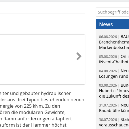
News
BAU
06.08.2026 |
Branchentheme
Markenbotschaf
Onli
05.08.2026 |
INvent-Chatbot
Neue
04.08.2026 |
Lösungen rund 
Bun
03.08.2026 |
Hubertz: "Inno
kelter und gebauter hydraulischer
die Zukunft de
l der aus drei Typen bestehenden neuen
Neue
energie von 225 kNm. Zu den
31.07.2026 |
Bauabfälle kö
hören die modularen Gewichte,
gen Rammanforderungen adaptiert
Sta
30.07.2026 |
Bauform ist der Hammer höchst
vorausschauend