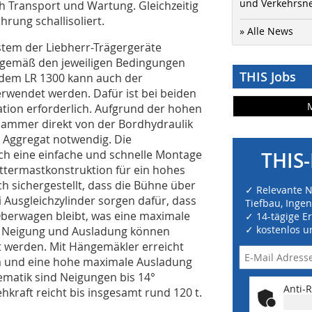
und Verkehrsn
ch Transport und Wartung. Gleichzeitig
rung schallisoliert.
» Alle News
ystem der Liebherr-Trägergeräte
en gemäß den jeweiligen Bedingungen
THIS Jobs
n dem LR 1300 kann auch der
rwendet werden. Dafür ist bei beiden
ation erforderlich. Aufgrund der hohen
Hammer direkt von der Bordhydraulik
es Aggregat notwendig. Die
h eine einfache und schnelle Montage
THIS-
ttermastkonstruktion für ein hohes
ch sichergestellt, dass die Bühne über
✓ Relevante 
i Ausgleichzylinder sorgen dafür, dass
Tiefbau, Inge
Oberwagen bleibt, was eine maximale
✓ 14-tägige E
✓ kostenlos u
. Neigung und Ausladung können
lt werden. Mit Hängemäkler erreicht
 m und eine hohe maximale Ausladung
ematik sind Neigungen bis 14°
Anti-R
hkraft reicht bis insgesamt rund 120 t.