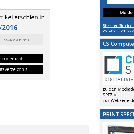
Melden 
tikel erschien in
/2016
Riskieren Sie eine
weitere Informatio
rt: BAUMASCHINEN
CS Computer
bonnement
ltsverzeichnis
zu den Mediad
SPEZIAL
zur Webseite 
PRINT SPEC