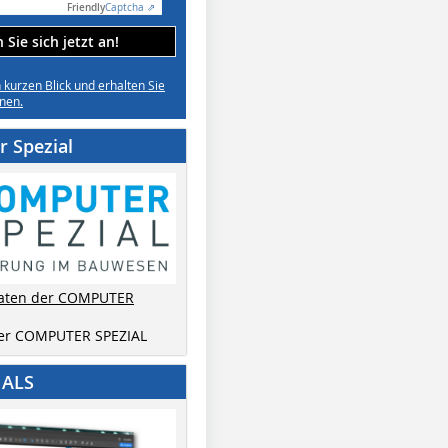
Friendly
Captcha ⇗
Sie sich jetzt an!
n kurzen Blick und erhalten Sie
nen.
 Spezial
aten der COMPUTER
der COMPUTER SPEZIAL
IALS