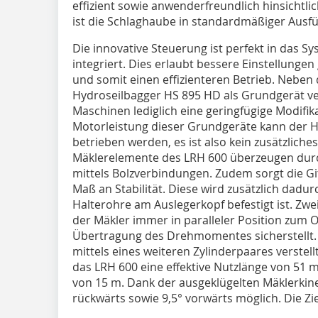
effizient sowie anwenderfreundlich hinsichtli
ist die Schlaghaube in standardmäßiger Ausfüh
Die innovative Steuerung ist perfekt in das S
integriert. Dies erlaubt bessere Einstellung
und somit einen effizienteren Betrieb. Nebe
Hydroseilbagger HS 895 HD als Grundgerät ve
Maschinen lediglich eine geringfügige Modifik
Motorleistung dieser Grundgeräte kann der 
betrieben werden, es ist also kein zusätzlich
Mäklerelemente des LRH 600 überzeugen durc
mittels Bolzverbindungen. Zudem sorgt die Gi
Maß an Stabilität. Diese wird zusätzlich dadur
Halterohre am Auslegerkopf befestigt ist. Zwe
der Mäkler immer in paralleler Position zum 
Übertragung des Drehmomentes sicherstellt
mittels eines weiteren Zylinderpaares verstel
das LRH 600 eine effektive Nutzlänge von 51
von 15 m. Dank der ausgeklügelten Mäklerkin
rückwärts sowie 9,5° vorwärts möglich. Die Zie