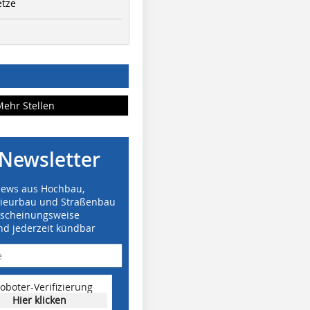
etze
Mehr Stellen
Newsletter
News aus Hochbau,
nieurbau und Straßenbau
rscheinungsweise
nd jederzeit kündbar
oboter-Verifizierung
Hier klicken