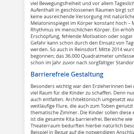
viel Bewegungsfreiheit und vor allem Tageslic
Aufenthalt in geschlossenen Räumen birgt sch
keine ausreichende Versorgung mit natürlichem
Melatoninspiegel im Körper konstant hoch – 
Rhythmus im menschlichen Körper. Ein erhö
Erschöpfung, fehlende Motivation oder sogar
Gefahr kann schon durch den Einsatz von Tag
werden. So auch in Reinsdorf. Mitte 2014 wurd
begonnen; das 36.000 Quadratmeter umfasse
schon im Jahr zuvor nach sorgfältiger Stando
Barrierefreie Gestaltung
Besonders wichtig war den Erzieherinnen bei
viel Raum für die Kinder zu schaffen. Denn nu
auch entfalten. Architektonisch umgesetzt wu
weitläufige Flure, die auch zum Toben genutz
thematische Zimmer. Die Kinder sollen diese
ist die gesamte Kita barrierefrei. Bereiche wi
Theaterraum bedurften hierbei natürlich bes
Beispiel in Bezug auf die notwendigen Ansch