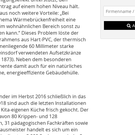
ntrag auf einem hohen Niveau hält.
us noch weitere Vorteile: „Bei
 Thema Wärmebrückenfreiheit eine
A
e im wohnähnlichen Bereich sonst zu
 kann.“ Dieses Problem löste der
lprahmens aus Hart-PVC, der thermisch
nenliegende 60 Millimeter starke
insdorf verwendeten Aufsetzkränze
N 1873). Neben dem besonderen
mente damit auch für ein natürliches
, energieeffiziente Gebäudehülle.
nder im Herbst 2016 schließlich in das
8 sind auch die letzten Installationen
 Kita-eigenen Küche frisch gekocht. Der
davon 80 Krippen- und 128
n, 31 pädagogischen Fachkräften sowie
ausmeister handelt es sich um ein