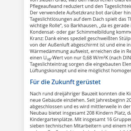
Pflegeaufwand reduziert und den Tageslichtei
Der verwendete Aufsetzkranz bot darüber hina
Tageslichtlösungen auf dem Dach spielt das
wichtige Rolle“, so Barkhausen, „da es gerad
Kondensat- oder gar Schimmelbildung kommen
Kranz: Dank eines speziell geschweißten Stü
von der Außenluft abgeschirmt ist und eine in
Wärmedämmung aufweist, erreichen die in Re
einen U
-Wert von nur 0,68 W/m²K (nach DI
up
Tageslichteintrag sorgen die eingebauten Ele
Lüftungskonzept und eine möglichst homogene
Für die Zukunft gerüstet
Nach rund dreijähriger Bauzeit konnten die Ki
neue Gebäude einziehen. Seit Jahresbeginn 201
abgeschlossen und es wird mittlerweile in der
Neubau bietet insgesamt 208 Kindern Platz, 
Kindergartenplätze. Mit insgesamt 16 Gruppe
sieben technischen Mitarbeitern und einem H