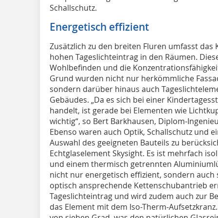
Schallschutz.
Energetisch effizient
Zusätzlich zu den breiten Fluren umfasst das 
hohen Tageslichteintrag in den Räumen. Dieser 
Wohlbefinden und die Konzentrationsfähigkei
Grund wurden nicht nur herkömmliche Fassad
sondern darüber hinaus auch Tageslichtelem
Gebäudes. „Da es sich bei einer Kindertages
handelt, ist gerade bei Elementen wie Lich
wichtig“, so Bert Barkhausen, Diplom-Ingenieu
Ebenso waren auch Optik, Schallschutz und ei
Auswahl des geeigneten Bauteils zu berücksic
Echtglaselement Skysight. Es ist mehrfach iso
und einem thermisch getrennten Aluminiumlüf
nicht nur energetisch effizient, sondern auch 
optisch ansprechende Kettenschubantrieb er
Tageslichteintrag und wird zudem auch zur B
das Element mit dem Iso-Therm-Aufsetzkranz. 
von sieben Grad, was den natürlichen Glasrei