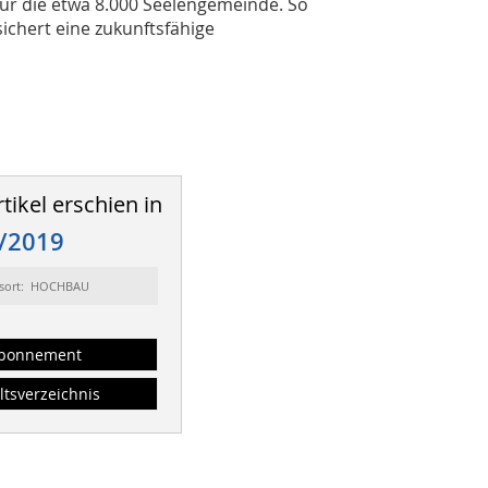
ür die etwa 8.000 Seelengemeinde. So
ichert eine zukunftsfähige
tikel erschien in
/2019
sort: HOCHBAU
bonnement
ltsverzeichnis