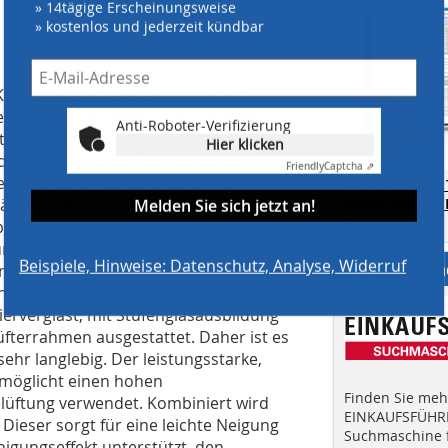
» kostenlos und jederzeit kündbar
Konzept der Kita einen möglichst
Anti-Roboter-Verifizierung
soll sich vor allem positiv auf das
Hier klicken
t der Kinder auswirken. Aus diesem
Friendly
Captcha ⇗
enfenster für den Bau eingeplant,
Melden Sie sich jetzt an!
ente für das Flachdach des neuen
AT SCREENING
stätte um einen wohnähnlichen Bau
CRUSHING TE
Download.
tkuppeln eine hohe Wärmedämmung
Beispiele, Hinweise: Datenschutz, Analyse, Widerruf
r bei der Jet-Gruppe in Hüllhorst.
Anbieter fi
n geringer Pflegeaufwand bei der
htigen. Diese Vorgaben erfüllt nun das
lierverglast, mit Stufenglasausbildung
terrahmen ausgestattet. Daher ist es
sehr langlebig. Der leistungsstarke,
möglicht einen hohen
Finden Sie mehr
elüftung verwendet. Kombiniert wird
EINKAUFSFÜHRE
Dieser sorgt für eine leichte Neigung
Suchmaschine f
nigungseffekt unterstützt, den