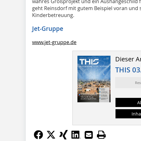
wahres Großprojekt und ein Aushängeschild f
geht Reinsdorf mit gutem Beispiel voran und s
Kinderbetreuung.
Jet-Gruppe
www.jet-gruppe.de
Dieser Ar
THIS 03
Res
A
Inha