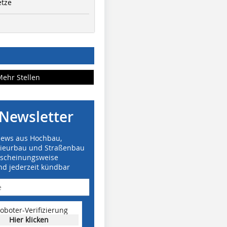
etze
Mehr Stellen
Newsletter
News aus Hochbau,
nieurbau und Straßenbau
rscheinungsweise
nd jederzeit kündbar
oboter-Verifizierung
Hier klicken