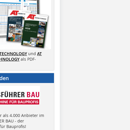
 TECHNOLOGY
und
AT
CHNOLOGY
als PDF-
nden
 als 4.000 Anbieter im
R BAU - der
ür Bauprofis!