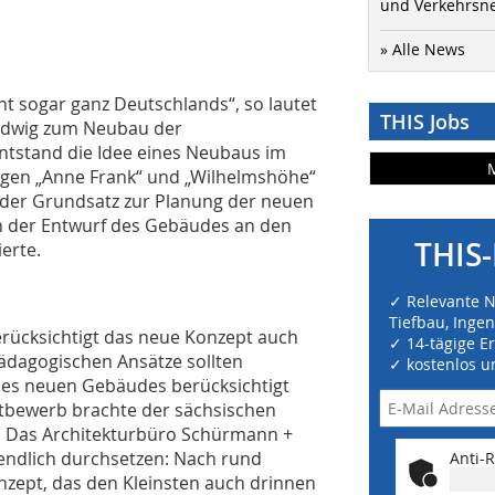
und Verkehrsn
» Alle News
cht sogar ganz Deutschlands“, so lautet
THIS Jobs
Ludwig zum Neubau der
entstand die Idee eines Neubaus im
gen „Anne Frank“ und „Wilhelmshöhe“
 der Grundsatz zur Planung der neuen
ich der Entwurf des Gebäudes an den
THIS-
erte.
✓ Relevante 
Tiefbau, Inge
erücksichtigt das neue Konzept auch
✓ 14-tägige E
pädagogischen Ansätze sollten
✓ kostenlos u
 des neuen Gebäudes berücksichtigt
tbewerb brachte der sächsischen
 Das Architekturbüro Schürmann +
endlich durchsetzen: Nach rund
Anti-R
nzept, das den Kleinsten auch drinnen