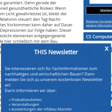
ht garantiert. Denn gerade der
nell gesundheitliche Risiken: Wenn
Melden 
 Licht gewährleistet ist, bleibt der
Melatonin steuert den Tag-Nacht-
Riskieren Sie eine
htes Vorkommen kann daher auf Dauer
weitere Informatio
 Depressionen zur Folge haben. Dieser
eslicht-elementen entgegengewirkt
CS Computer
x
e hier schließlich mit dem Bau
THIS Newsletter
nde Baugelände hatte die Gemeinde
rtwahl erworben.
Sie interessieren sich für Fachinformationen zum
nachhaltigen und wirtschaftlichen Bauen? Dann
 der Planung des Neubaus, möglichst
melden Sie sich zu unserem kostenlosen Newsletter
zu den Mediad
r wer genügend Platz hat, kann sich
an!
SPEZIAL
rde dieses Konzept einerseits durch
Darin informieren wir über:
zur Webseite 
t werden können, andererseits durch
» Produktneuheiten
 eigenständig besuchen können – daher
PRINT SPEC
» Veranstaltungen
e die Kinderküche oder der Musik- und
» Auswertungen der Infobau Münster
onderer baulicher Planung, zum
» 14tägige Erscheinungsweise
lüsse und einen ausreichenden