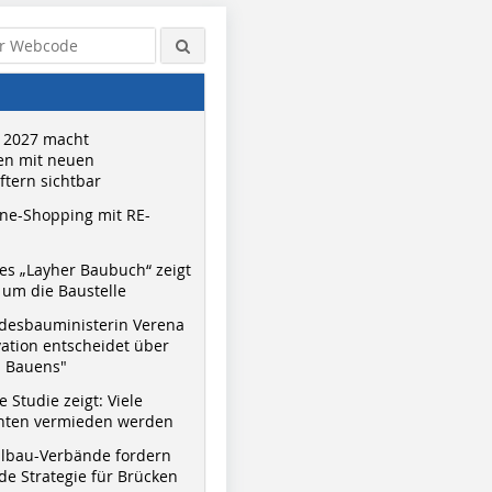
 2027 macht
n mit neuen
tern sichtbar
ne-Shopping mit RE-
s „Layher Baubuch“ zeigt
um die Baustelle
desbauministerin Verena
vation entscheidet über
s Bauens"
 Studie zeigt: Viele
nnten vermieden werden
hlbau-Verbände fordern
e Strategie für Brücken