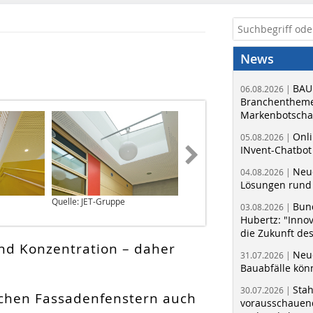
News
BAU
06.08.2026 |
Branchentheme
Markenbotschaf
Onli
05.08.2026 |
INvent-Chatbot
Neue
04.08.2026 |
Lösungen rund 
Quelle: JET-Gruppe
Quelle: JET-Gruppe
Bun
03.08.2026 |
Hubertz: "Inno
die Zukunft de
und Konzentration – daher
Neue
31.07.2026 |
Bauabfälle kö
Sta
30.07.2026 |
ichen Fassadenfenstern auch
vorausschauend