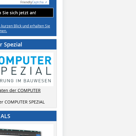
Friendly
Captcha ⇗
Sie sich jetzt an!
n kurzen Blick und erhalten Sie
nen.
 Spezial
aten der COMPUTER
der COMPUTER SPEZIAL
IALS