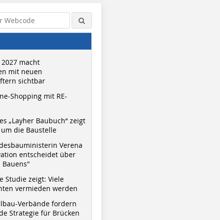
 2027 macht
n mit neuen
tern sichtbar
ne-Shopping mit RE-
s „Layher Baubuch“ zeigt
um die Baustelle
desbauministerin Verena
vation entscheidet über
s Bauens"
 Studie zeigt: Viele
nnten vermieden werden
hlbau-Verbände fordern
e Strategie für Brücken