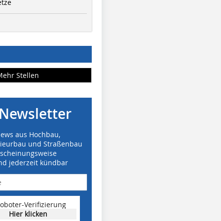
etze
Mehr Stellen
Newsletter
News aus Hochbau,
nieurbau und Straßenbau
rscheinungsweise
nd jederzeit kündbar
oboter-Verifizierung
Hier klicken