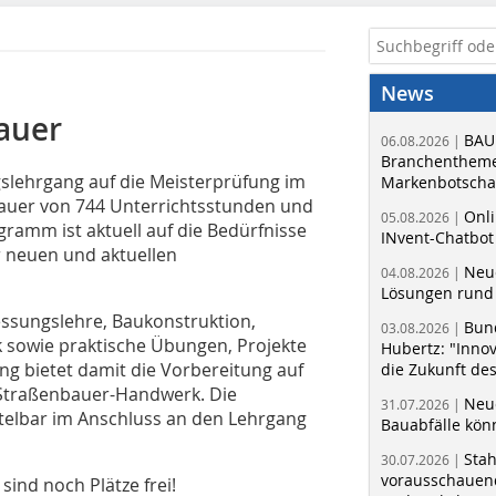
News
auer
BAU
06.08.2026 |
Branchentheme
gslehrgang auf die Meisterprüfung im
Markenbotschaf
auer von 744 Unterrichtsstunden und
Onli
05.08.2026 |
gramm ist aktuell auf die Bedürfnisse
INvent-Chatbot
r neuen und aktuellen
Neue
04.08.2026 |
Lösungen rund 
essungslehre, Baukonstruktion,
Bun
03.08.2026 |
k sowie praktische Übungen, Projekte
Hubertz: "Inno
g bietet damit die Vorbereitung auf
die Zukunft de
m Straßenbauer-Handwerk. Die
Neue
31.07.2026 |
ttelbar im Anschluss an den Lehrgang
Bauabfälle kö
Sta
30.07.2026 |
vorausschauend
ind noch Plätze frei!