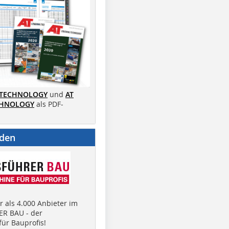
 TECHNOLOGY
und
AT
CHNOLOGY
als PDF-
nden
 als 4.000 Anbieter im
R BAU - der
ür Bauprofis!