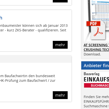
h
ßenbaumeister können sich ab Januar 2013
r - kurz ZKS-Berater - qualifizieren. Seit
mehr
AT SCREENING
CRUSHING TE
Download.
Anbieter fi
um Baufachwirtin den bundesweit
IHK-Prüfung zum Baufachwirt / zur
mehr
Finden Sie mehr
EINKAUFSFÜHRE
Suchmaschine f