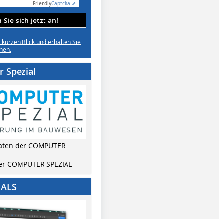
Friendly
Captcha ⇗
Sie sich jetzt an!
n kurzen Blick und erhalten Sie
nen.
 Spezial
aten der COMPUTER
der COMPUTER SPEZIAL
IALS