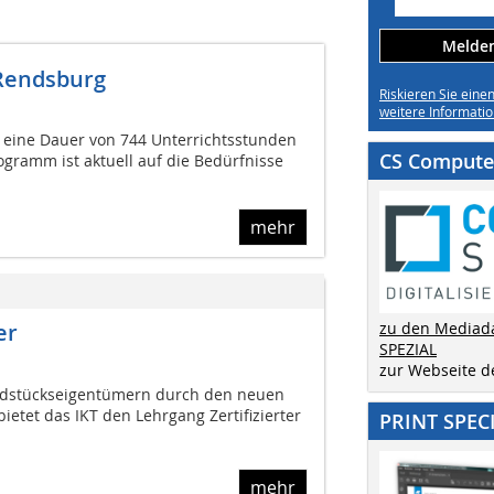
Melden 
 Rendsburg
Riskieren Sie eine
weitere Informatio
t eine Dauer von 744 Unterrichtsstunden
CS Computer
rogramm ist aktuell auf die Bedürfnisse
mehr
zu den Mediad
er
SPEZIAL
zur Webseite 
ndstückseigentümern durch den neuen
et das IKT den Lehrgang Zertifizierter
PRINT SPEC
mehr