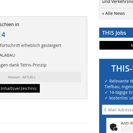
und Verkehrsn
» Alle News
schien in
THIS Jobs
14
fortschritt erheblich gesteigert
GALABAU
en dank Tetris-Prinzip
THIS-
Ressort: AKTUELL
✓ Relevante 
Tiefbau, Inge
Inhaltsverzeichnis
✓ 14-tägige E
✓ kostenlos u
Anti-R