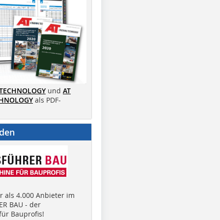
 TECHNOLOGY
und
AT
CHNOLOGY
als PDF-
nden
 als 4.000 Anbieter im
R BAU - der
ür Bauprofis!