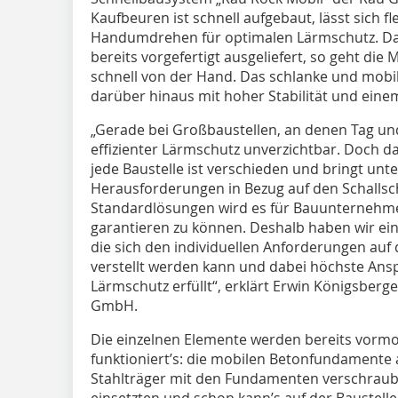
Kaufbeuren ist schnell aufgebaut, lässt sich fl
Handumdrehen für optimalen Lärmschutz. Da
bereits vorgefertigt ausgeliefert, so geht die
schnell von der Hand. Das schlanke und mobi
darüber hinaus mit hoher Stabilität und eine
„Gerade bei Großbaustellen, an denen Tag und 
effizienter Lärmschutz unverzichtbar. Doch das
jede Baustelle ist verschieden und bringt un
Herausforderungen in Bezug auf den Schallsch
Standardlösungen wird es für Bauunternehmen
garantieren zu können. Deshalb haben wir ei
die sich den individuellen Anforderungen auf d
verstellt werden kann und dabei höchste Ansp
Lärmschutz erfüllt“, erklärt Erwin Königsber
GmbH.
Die einzelnen Elemente werden bereits vormont
funktioniert’s: die mobilen Betonfundamente a
Stahlträger mit den Fundamenten verschrau
einsetzten und schon kann’s auf der Baustelle