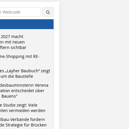
 2027 macht
n mit neuen
tern sichtbar
ne-Shopping mit RE-
s „Layher Baubuch“ zeigt
um die Baustelle
desbauministerin Verena
vation entscheidet über
s Bauens"
 Studie zeigt: Viele
nnten vermieden werden
hlbau-Verbände fordern
e Strategie für Brücken