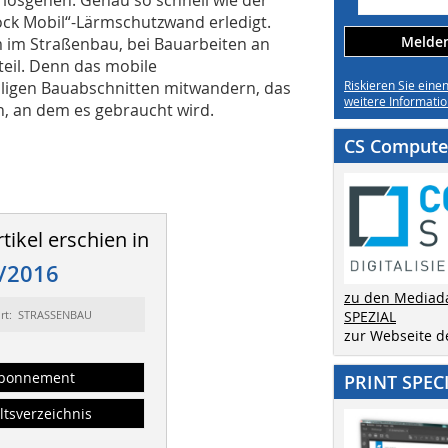
ock Mobil“-Lärmschutzwand erledigt.
Melden 
lem im Straßenbau, bei Bauarbeiten an
eil. Denn das mobile
iligen Bauabschnitten mitwandern, das
Riskieren Sie eine
weitere Informatio
n, an dem es gebraucht wird.
CS Computer
tikel erschien in
/2016
zu den Mediad
ort: STRASSENBAU
SPEZIAL
zur Webseite 
bonnement
PRINT SPEC
ltsverzeichnis