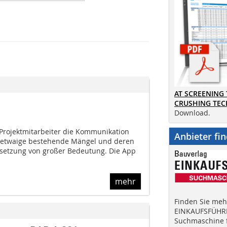
AT SCREENING
CRUSHING TE
Download.
r Projektmitarbeiter die Kommunikation
Anbieter fi
, etwaige bestehende Mängel und deren
tsetzung von großer Bedeutung. Die App
mehr
Finden Sie mehr
EINKAUFSFÜHRE
Suchmaschine f