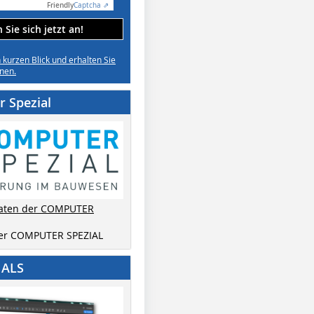
Friendly
Captcha ⇗
Sie sich jetzt an!
n kurzen Blick und erhalten Sie
nen.
 Spezial
aten der COMPUTER
der COMPUTER SPEZIAL
IALS