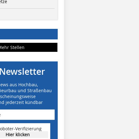
etze
Mehr Stellen
Newsletter
News aus Hochbau,
nieurbau und Straßenbau
rscheinungsweise
nd jederzeit kündbar
oboter-Verifizierung
Hier klicken