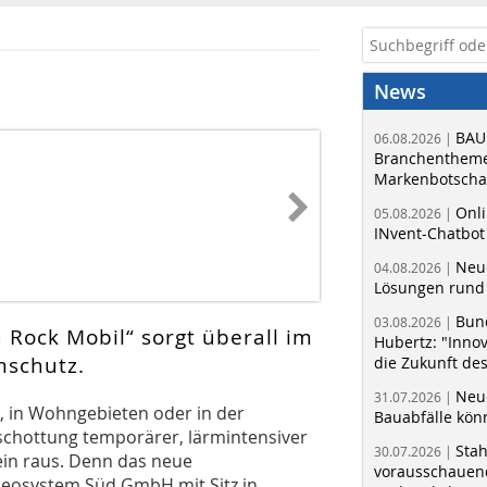
News
BAU
06.08.2026 |
Branchentheme
Markenbotschaf
Onli
05.08.2026 |
INvent-Chatbot
Neue
04.08.2026 |
Lösungen rund 
Bun
03.08.2026 |
Rock Mobil“ sorgt überall im
Hubertz: "Inno
mschutz.
die Zukunft de
Neue
31.07.2026 |
, in Wohngebieten oder in der
Bauabfälle kö
schottung temporärer, lärmintensiver
Sta
30.07.2026 |
ein raus. Denn das neue
vorausschauend
Geosystem Süd GmbH mit Sitz in