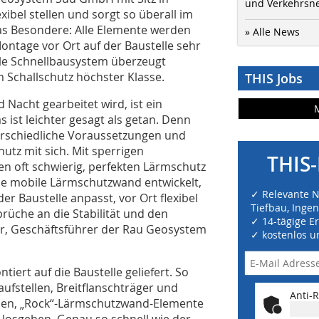
und Verkehrsn
exibel stellen und sorgt so überall im
s Besondere: Alle Elemente werden
» Alle News
 Montage vor Ort auf der Baustelle sehr
le Schnellbausystem überzeugt
m Schallschutz höchster Klasse.
THIS Jobs
Nacht gearbeitet wird, ist ein
 ist leichter gesagt als getan. Denn
terschiedliche Voraussetzungen und
utz mit sich. Mit sperrigen
THIS-
 oft schwierig, perfekten Lärmschutz
ne mobile Lärmschutzwand entwickelt,
✓ Relevante 
er Baustelle anpasst, vor Ort flexibel
Tiefbau, Inge
rüche an die Stabilität und den
✓ 14-tägige E
ger, Geschäftsführer der Rau Geosystem
✓ kostenlos u
iert auf die Baustelle geliefert. So
ufstellen, Breitflanschträger und
Anti-R
ben, „Rock“-Lärmschutzwand-Elemente
 losgehen. Genau so schnell wie der