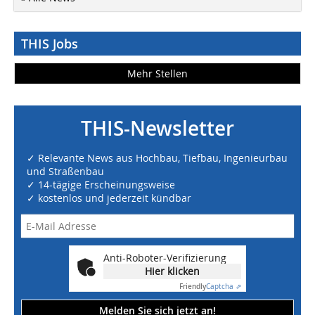
THIS Jobs
Mehr Stellen
THIS-Newsletter
✓ Relevante News aus Hochbau, Tiefbau, Ingenieurbau
und Straßenbau
✓ 14-tägige Erscheinungsweise
✓ kostenlos und jederzeit kündbar
Anti-Roboter-Verifizierung
Hier klicken
Friendly
Captcha ⇗
Melden Sie sich jetzt an!