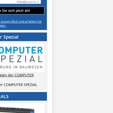
Friendly
Captcha ⇗
Sie sich jetzt an!
n kurzen Blick und erhalten Sie
nen.
 Spezial
aten der COMPUTER
der COMPUTER SPEZIAL
IALS