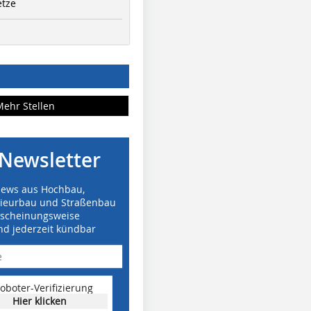
etze
Mehr Stellen
Newsletter
News aus Hochbau,
nieurbau und Straßenbau
rscheinungsweise
nd jederzeit kündbar
oboter-Verifizierung
Hier klicken