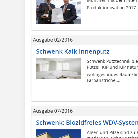
München mit dem interna
Produktinnovation 2017..
Ausgabe 02/2016
Schwenk Kalk-Innenputz
Schwenk Putztechnik biet
Putze:  KIP und KIP nat
wohngesundes Raumklima
Farbanstriche....
Ausgabe 07/2016
Schwenk: Biozidfreies WDV-Syste
Algen und Pilze sind zu 