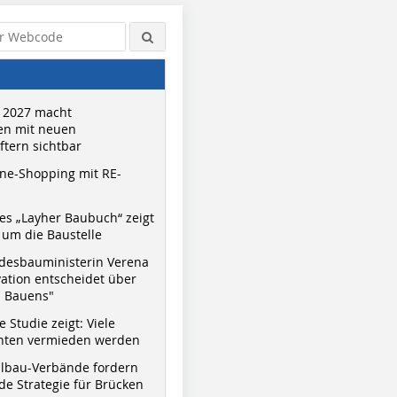
 2027 macht
n mit neuen
tern sichtbar
ne-Shopping mit RE-
s „Layher Baubuch“ zeigt
um die Baustelle
desbauministerin Verena
vation entscheidet über
s Bauens"
 Studie zeigt: Viele
nnten vermieden werden
hlbau-Verbände fordern
e Strategie für Brücken