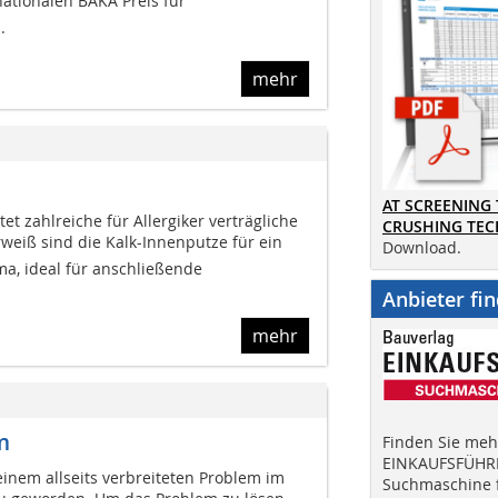
tionalen BAKA Preis für
.
mehr
AT SCREENING
et zahlreiche für Allergiker verträgliche
CRUSHING TE
urweiß sind die Kalk-Innenputze für ein
Download.
, ideal für anschließende
Anbieter fi
mehr
m
Finden Sie mehr
EINKAUFSFÜHRE
einem allseits verbreiteten Problem im
Suchmaschine f