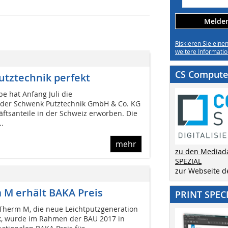
Melden 
Riskieren Sie eine
weitere Informatio
CS Computer
utztechnik perfekt
pe hat Anfang Juli die
der Schwenk Putztechnik GmbH & Co. KG
ftsanteile in der Schweiz erworben. Die
..
mehr
zu den Mediad
SPEZIAL
zur Webseite 
 M erhält BAKA Preis
PRINT SPEC
Therm M, die neue Leichtputzgeneration
k, wurde im Rahmen der BAU 2017 in