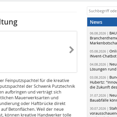
ltung
News
BAU
06.08.2026 |
Branchentheme
Markenbotschaf
Onli
05.08.2026 |
INvent-Chatbot
Neue
04.08.2026 |
Lösungen rund 
Bun
03.08.2026 |
er Feinputzspachtel für die kreative
Hubertz: "Inno
nputzspachtel der Schwenk Putztechnik
die Zukunft de
en aufbringen und verträgt sich
Neue
31.07.2026 |
mtlichen Mauerwerksarten und
Bauabfälle kö
undierung oder Haftbrücke direkt
Sta
l auf Betonflächen. Weil der neue
30.07.2026 |
vorausschauend
ist, können kreative Handwerker tolle