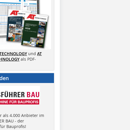
 TECHNOLOGY
und
AT
CHNOLOGY
als PDF-
nden
 als 4.000 Anbieter im
R BAU - der
ür Bauprofis!