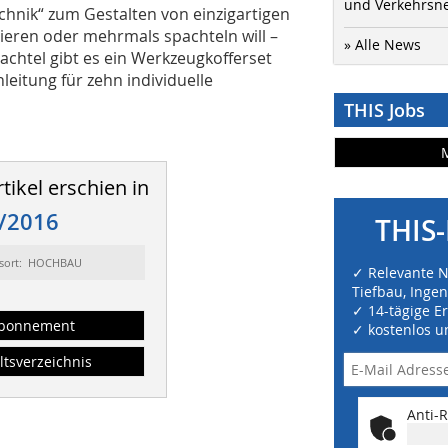
und Verkehrsn
echnik“ zum Gestalten von einzigartigen
ieren oder mehrmals spachteln will –
» Alle News
chtel gibt es ein Werkzeugkofferset
eitung für zehn individuelle
THIS Jobs
tikel erschien in
/2016
THIS-
sort: HOCHBAU
✓ Relevante 
Tiefbau, Inge
✓ 14-tägige E
bonnement
✓ kostenlos u
ltsverzeichnis
Anti-R