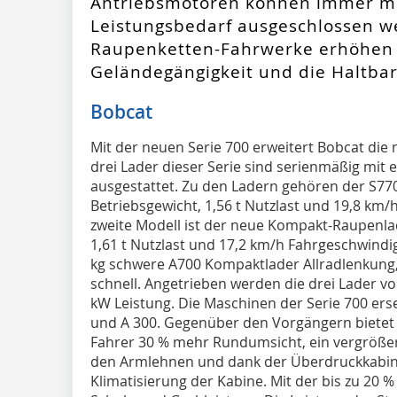
Antriebsmotoren können immer m
Leistungsbedarf ausgeschlossen w
Raupenketten-Fahrwerke erhöhen 
Geländegängigkeit und die Haltba
Bobcat
Mit der neuen Serie 700 erweitert Bobcat die
drei Lader dieser Serie sind serienmäßig mit
ausgestattet. Zu den Ladern gehören der S77
Betriebsgewicht, 1,56 t Nutzlast und 19,8 km
zweite Modell ist der neue Kompakt-Raupenlad
1,61 t Nutzlast und 17,2 km/h Fahrgeschwindigk
kg schwere A700 Kompaktlader Allradlenkung, 
schnell. Angetrieben werden die drei Lader v
kW Leistung. Die Maschinen der Serie 700 erse
und A 300. Gegenüber den Vorgängern bietet
Fahrer 30 % mehr Rundumsicht, ein vergrößerte
den Armlehnen und dank der Überdruckkabin
Klimatisierung der Kabine. Mit der bis zu 20 %