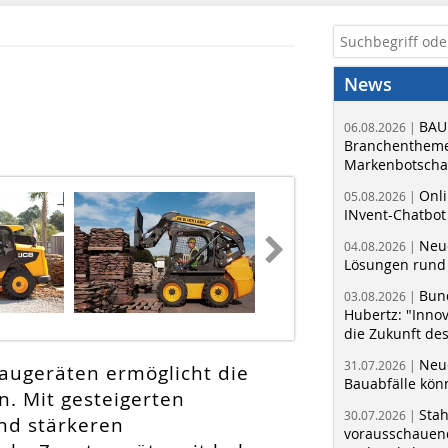
News
BAU
06.08.2026 |
Branchentheme
Markenbotschaf
Onli
05.08.2026 |
INvent-Chatbot
Neue
04.08.2026 |
Lösungen rund 
Bun
03.08.2026 |
Hubertz: "Inno
die Zukunft de
Neue
31.07.2026 |
augeräten ermöglicht die
Bauabfälle kö
. Mit gesteigerten
Sta
30.07.2026 |
nd stärkeren
vorausschauend