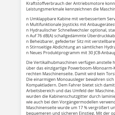
Kraftstoffverbrauch der Antriebsmotore kon
Leistungsmerkmale kennzeichnen die Maschi
n Umklappbare Kabine mit verbessertem Ser
n Multifunktionale Joysticks mit Anbaugeräte
n Hydraulischer Schnellwechsler optional, 
n Auf 76 dB(A) schallgedämmte Überdruckka
n Beheizbarer, gefederter Sitz mit verstellba
n Stirnseitige Abdichtung an sämtlichen Hydr
n Neues Produktprogramm mit 30 JCB-Anbau
Die Vertikalhubmaschinen verfügen anstelle
über das einzigartige Powerboom-Monoarm-
rechten Maschinenseite. Damit wird kein Tors
Die einarmigen Monoausleger bewähren sich be
Kompaktladern. Dem Fahrer bietet sich damit
Arbeitsbereich und das Umfeld der Maschine.
wurden die Kabinenschutzgitter durch laminie
wie auch bei den Vorgängermodellen verwende
Maschinenseite wurde um 17 % vergrößert un
bequemeren und sicheren Einstieg. Mit der o