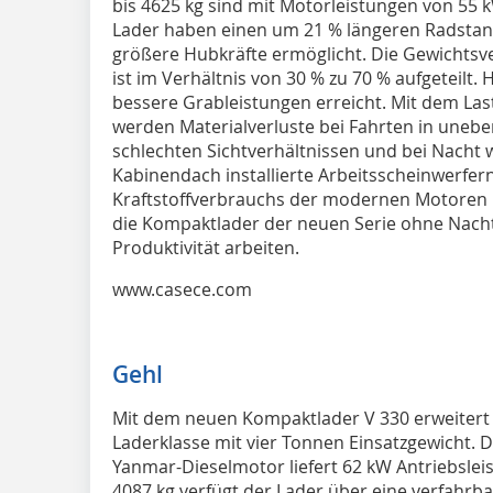
bis 4625 kg sind mit Motorleistungen von 55 
Lader haben einen um 21 % längeren Radstand,
größere Hubkräfte ermöglicht. Die Gewichtsve
ist im Verhältnis von 30 % zu 70 % aufgeteilt
bessere Grableistungen erreicht. Mit dem Las
werden Materialverluste bei Fahrten in uneb
schlechten Sichtverhältnissen und bei Nacht 
Kabinendach installierte Arbeitsscheinwerfern
Kraftstoffverbrauchs der modernen Motoren 
die Kompaktlader der neuen Serie ohne Nacht
Produktivität arbeiten.
www.casece.com
Gehl
Mit dem neuen Kompaktlader V 330 erweitert 
Laderklasse mit vier Tonnen Einsatzgewicht. Der
Yanmar-Dieselmotor liefert 62 kW Antriebslei
4087 kg verfügt der Lader über eine verfahrba