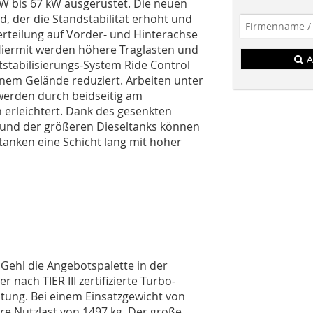
kW bis 67 kW ausgerüstet. Die neuen
 der die Standstabilität erhöht und
rteilung auf Vorder- und Hinterachse
. Hiermit werden höhere Traglasten und
A
tstabilisierungs-System Ride Control
enem Gelände reduziert. Arbeiten unter
werden durch beidseitig am
 erleichtert. Dank des gesenkten
und der größeren Dieseltanks können
anken eine Schicht lang mit hoher
Gehl die Angebotspalette in der
 nach TIER III zertifizierte Turbo-
stung. Bei einem Einsatzgewicht von
re Nutzlast von 1497 kg. Der große