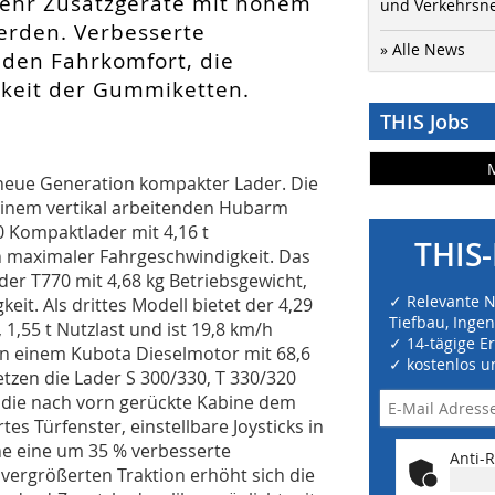
ehr Zusatzgeräte mit hohem
und Verkehrsn
erden. Verbesserte
» Alle News
den Fahrkomfort, die
rkeit der Gummiketten.
THIS Jobs
 neue Generation kompakter Lader. Die
 einem vertikal arbeitenden Hubarm
0 Kompaktlader mit 4,16 t
THIS-
/h maximaler Fahrgeschwindigkeit. Das
er T770 mit 4,68 kg Betriebsgewicht,
✓ Relevante 
eit. Als drittes Modell bietet der 4,29
Tiefbau, Inge
1,55 t Nutzlast und ist 19,8 km/h
✓ 14-tägige E
on einem Kubota Dieselmotor mit 68,6
✓ kostenlos u
tzen die Lader S 300/330, T 330/320
 die nach vorn gerückte Kabine dem
s Türfenster, einstellbare Joysticks in
e eine um 35 % verbesserte
Anti-R
 vergrößerten Traktion erhöht sich die