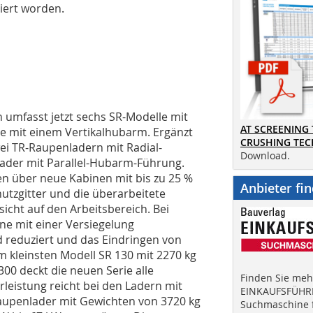
iert worden.
umfasst jetzt sechs SR-Modelle mit
AT SCREENING
le mit einem Vertikalhubarm. Ergänzt
CRUSHING TE
ei TR-Raupenladern mit Radial-
Download.
ader mit Parallel-Hubarm-Führung.
en über neue Kabinen mit bis zu 25 %
Anbieter fi
utzgitter und die überarbeitete
cht auf den Arbeitsbereich. Bei
ne mit einer Versiegelung
 reduziert und das Eindringen von
m kleinsten Modell SR 130 mit 2270 kg
00 deckt die neuen Serie alle
Finden Sie mehr
leistung reicht bei den Ladern mit
EINKAUFSFÜHRE
Raupenlader mit Gewichten von 3720 kg
Suchmaschine f