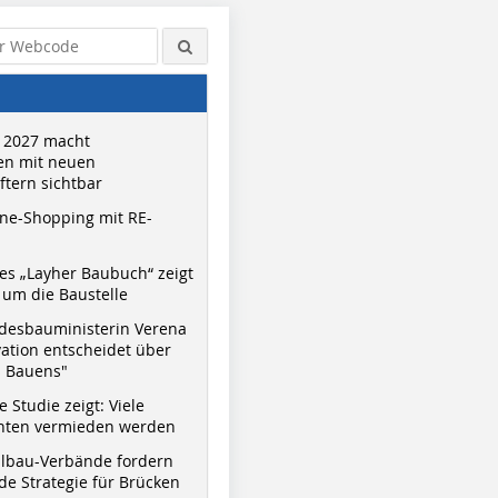
 2027 macht
n mit neuen
tern sichtbar
ne-Shopping mit RE-
s „Layher Baubuch“ zeigt
um die Baustelle
desbauministerin Verena
vation entscheidet über
s Bauens"
 Studie zeigt: Viele
nnten vermieden werden
hlbau-Verbände fordern
e Strategie für Brücken