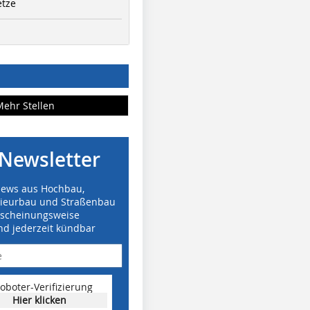
etze
Mehr Stellen
Newsletter
News aus Hochbau,
nieurbau und Straßenbau
rscheinungsweise
nd jederzeit kündbar
oboter-Verifizierung
Hier klicken