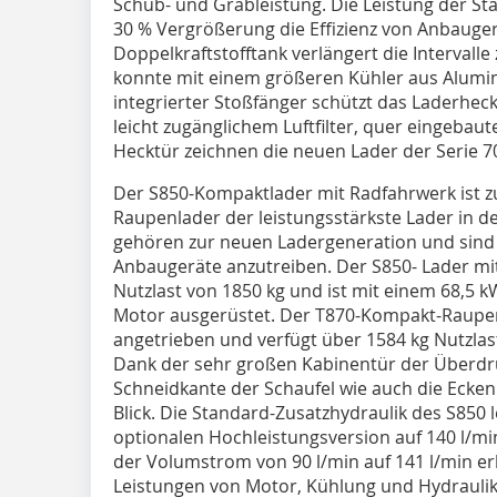
Schub- und Grableistung. Die Leistung der St
30 % Vergrößerung die Effizienz von Anbauger
Doppelkraftstofftank verlängert die Intervall
konnte mit einem größeren Kühler aus Alumi
integrierter Stoßfänger schützt das Laderhec
leicht zugänglichem Luftfilter, quer eingebau
Hecktür zeichnen die neuen Lader der Serie 7
Der S850-Kompaktlader mit Radfahrwerk ist
Raupenlader der leistungsstärkste Lader in d
gehören zur neuen Ladergeneration und sind o
Anbaugeräte anzutreiben. Der S850- Lader mit
Nutzlast von 1850 kg und ist mit einem 68,5 
Motor ausgerüstet. Der T870-Kompakt-Raupen
angetrieben und verfügt über 1584 kg Nutzlast
Dank der sehr großen Kabinentür der Überdru
Schneidkante der Schaufel wie auch die Eck
Blick. Die Standard-Zusatzhydraulik des S850 
optionalen Hochleistungsversion auf 140 l/mi
der Volumstrom von 90 l/min auf 141 l/min e
Leistungen von Motor, Kühlung und Hydraulik