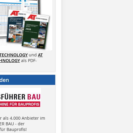
 TECHNOLOGY
und
AT
CHNOLOGY
als PDF-
nden
 als 4.000 Anbieter im
R BAU - der
ür Bauprofis!