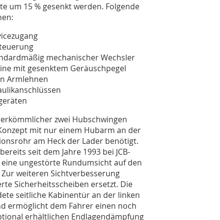
nte um 15 % gesenkt werden. Folgende
nen:
vicezugang
steuerung
standardmäßig mechanischer Wechsler
bine mit gesenktem Geräuschpegel
ren Armlehnen
aulikanschlüssen
geräten
 herkömmlicher zwei Hubschwingen
Konzept mit nur einem Hubarm an der
ionsrohr am Heck der Lader benötigt.
reits seit dem Jahre 1993 bei JCB-
 eine ungestörte Rundumsicht auf den
 Zur weiteren Sichtverbesserung
rte Sicherheitsscheiben ersetzt. Die
te seitliche Kabinentür an der linken
d ermöglicht dem Fahrer einen noch
ptional erhältlichen Endlagendämpfung