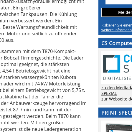
andard-Zusatzhydraulik ermöglicht mit
äten. Ein größerer
Melden 
e zwischen Tankpausen. Die Kühlung
nium verbessert werden. Ein
Riskieren Sie eine
k. Beste Wartungsfreundlichkeit mit
weitere Informatio
tem Motor und seitlich zu öffnender
00 aus.
CS Computer
 zusammen mit dem T870-Kompakt-
er Bobcat Firmengeschichte. Die Lader
ptimal geeignet, die stärksten
 4,54 t Betriebsgewicht hat eine
kW starken wassergekühlten Kubota
lader wird mit 74 kW Motorleistung
zu den Mediad
 bei einem Betriebsgewicht von 5,75 t.
SPEZIAL
ckkabine hat der Fahrer die
zur Webseite 
en der Anbauwerkzeuge hervorragend im
leistet 87 l/min und kann mit der
PRINT SPEC
n gesteigert werden. Beim T870 kann
rhöht werden. Mit den großen
system ist die neue Ladergeneration