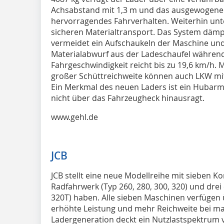
Achsabstand mit 1,3 m und das ausgewogene 
hervorragendes Fahrverhalten. Weiterhin unt
sicheren Materialtransport. Das System däm
vermeidet ein Aufschaukeln der Maschine un
Materialabwurf aus der Ladeschaufel während
Fahrgeschwindigkeit reicht bis zu 19,6 km/h.
großer Schüttreichweite können auch LKW m
Ein Merkmal des neuen Laders ist ein Hubar
nicht über das Fahrzeugheck hinausragt.
www.gehl.de
JCB
JCB stellt eine neue Modellreihe mit sieben K
Radfahrwerk (Typ 260, 280, 300, 320) und drei
320T) haben. Alle sieben Maschinen verfügen ü
erhöhte Leistung und mehr Reichweite bei m
Ladergeneration deckt ein Nutzlastspektrum v