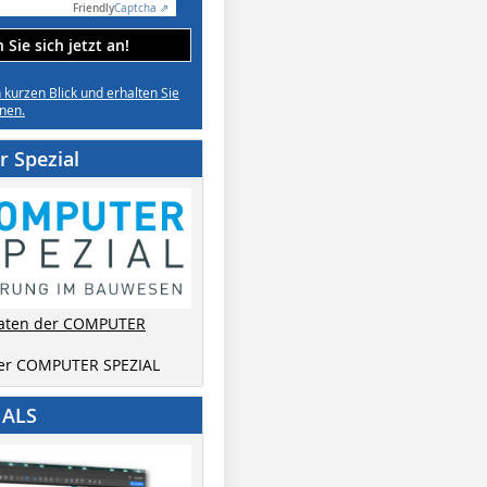
Friendly
Captcha ⇗
Sie sich jetzt an!
n kurzen Blick und erhalten Sie
nen.
 Spezial
aten der COMPUTER
der COMPUTER SPEZIAL
IALS