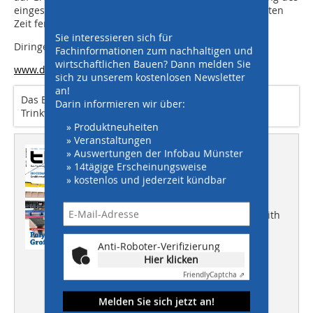
eingespielten Teams fast zwei Stunden vor der geplanten
Zeit fertig wurden.“
Sie interessieren sich für
Diringer & Scheidel Rohrsanierung GmbH & CO. KG
Fachinformationen zum nachhaltigen und
wirtschaftlichen Bauen? Dann melden Sie
www.dus-rohr.de
sich zu unserem kostenlosen Newsletter
an!
Das BlueLine-Verfahren verfügt auch über eine
Darin informieren wir über:
Trinkwasserzulassung
» Produktneuheiten
» Veranstaltungen
Dieser Artikel erschien in
» Auswertungen der Infobau Münster
» 14tägige Erscheinungsweise
THIS 04/2013
» kostenlos und jederzeit kündbar
40 JAHRE ERFAHRUNG
Polymerbeton – Großteile aus Reith
HOCHBAU
Anti-Roboter-Verifizierung
Großformate
Hier klicken
TIEFBAU
Friendly
Captcha ⇗
Umgang mit Oberflächenwasser
Melden Sie sich jetzt an!