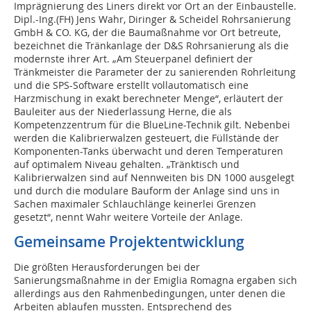
Imprägnierung des Liners direkt vor Ort an der Einbaustelle.
Dipl.-Ing.(FH) Jens Wahr, Diringer & Scheidel Rohrsanierung
GmbH & CO. KG, der die Baumaßnahme vor Ort betreute,
bezeichnet die Tränkanlage der D&S Rohrsanierung als die
modernste ihrer Art. „Am Steuerpanel definiert der
Tränkmeister die Parameter der zu sanierenden Rohrleitung
und die SPS-Software erstellt vollautomatisch eine
Harzmischung in exakt berechneter Menge“, erläutert der
Bauleiter aus der Niederlassung Herne, die als
Kompetenzzentrum für die BlueLine-Technik gilt. Nebenbei
werden die Kalibrierwalzen gesteuert, die Füllstände der
Komponenten-Tanks überwacht und deren Temperaturen
auf optimalem Niveau gehalten. „Tränktisch und
Kalibrierwalzen sind auf Nennweiten bis DN 1000 ausgelegt
und durch die modulare Bauform der Anlage sind uns in
Sachen maximaler Schlauchlänge keinerlei Grenzen
gesetzt“, nennt Wahr weitere Vorteile der Anlage.
Gemeinsame Projektentwicklung
Die größten Herausforderungen bei der
Sanierungsmaßnahme in der Emiglia Romagna ergaben sich
allerdings aus den Rahmenbedingungen, unter denen die
Arbeiten ablaufen mussten. Entsprechend des