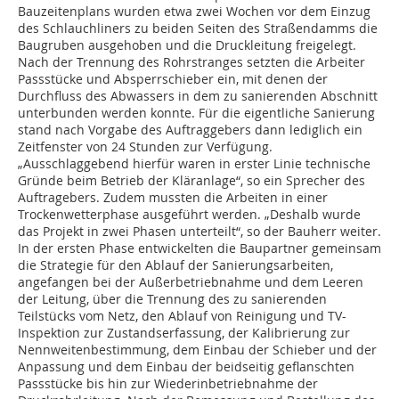
Bauzeitenplans wurden etwa zwei Wochen vor dem Einzug
des Schlauchliners zu beiden Seiten des Straßendamms die
Baugruben ausgehoben und die Druckleitung freigelegt.
Nach der Trennung des Rohrstranges setzten die Arbeiter
Passstücke und Absperrschieber ein, mit denen der
Durchfluss des Abwassers in dem zu sanierenden Abschnitt
unterbunden werden konnte. Für die eigentliche Sanierung
stand nach Vorgabe des Auftraggebers dann lediglich ein
Zeitfenster von 24 Stunden zur Verfügung.
„Ausschlaggebend hierfür waren in erster Linie technische
Gründe beim Betrieb der Kläranlage“, so ein Sprecher des
Auftragebers. Zudem mussten die Arbeiten in einer
Trockenwetterphase ausgeführt werden. „Deshalb wurde
das Projekt in zwei Phasen unterteilt“, so der Bauherr weiter.
In der ersten Phase entwickelten die Baupartner gemeinsam
die Strategie für den Ablauf der Sanierungsarbeiten,
angefangen bei der Außerbetriebnahme und dem Leeren
der Leitung, über die Trennung des zu sanierenden
Teilstücks vom Netz, den Ablauf von Reinigung und TV-
Inspektion zur Zustandserfassung, der Kalibrierung zur
Nennweitenbestimmung, dem Einbau der Schieber und der
Anpassung und dem Einbau der beidseitig geflanschten
Passstücke bis hin zur Wiederinbetriebnahme der