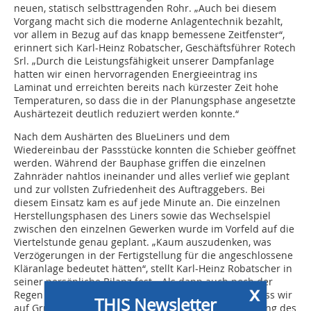
neuen, statisch selbsttragenden Rohr. „Auch bei diesem
Vorgang macht sich die moderne Anlagentechnik bezahlt,
vor allem in Bezug auf das knapp bemessene Zeitfenster“,
erinnert sich Karl-Heinz Robatscher, Geschäftsführer Rotech
Srl. „Durch die Leistungsfähigkeit unserer Dampfanlage
hatten wir einen hervorragenden Energieeintrag ins
Laminat und erreichten bereits nach kürzester Zeit hohe
Temperaturen, so dass die in der Planungsphase angesetzte
Aushärtezeit deutlich reduziert werden konnte.“
Nach dem Aushärten des BlueLiners und dem
Wiedereinbau der Passstücke konnten die Schieber geöffnet
werden. Während der Bauphase griffen die einzelnen
Zahnräder nahtlos ineinander und alles verlief wie geplant
und zur vollsten Zufriedenheit des Auftraggebers. Bei
diesem Einsatz kam es auf jede Minute an. Die einzelnen
Herstellungsphasen des Liners sowie das Wechselspiel
zwischen den einzelnen Gewerken wurde im Vorfeld auf die
Viertelstunde genau geplant. „Kaum auszudenken, was
Verzögerungen in der Fertigstellung für die angeschlossene
Kläranlage bedeutet hätten“, stellt Karl-Heinz Robatscher in
seiner persönliche Bilanz fest. „Als dann auch noch der
x
Regen einsetzte, war es für alle eine Erleichterung, dass wir
THIS Newsletter
auf Grund der akribischen Vorplanung und der Leistung des