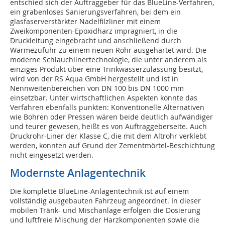
entschied sich der Auftraggeber für das BlueLine-Verfahren,
ein grabenloses Sanierungsverfahren, bei dem ein
glasfaserverstärkter Nadelfilzliner mit einem
Zweikomponenten-Epoxidharz imprägniert, in die
Druckleitung eingebracht und anschließend durch
Wärmezufuhr zu einem neuen Rohr ausgehärtet wird. Die
moderne Schlauchlinertechnologie, die unter anderem als
einziges Produkt über eine Trinkwasserzulassung besitzt,
wird von der RS Aqua GmbH hergestellt und ist in
Nennweitenbereichen von DN 100 bis DN 1000 mm
einsetzbar. Unter wirtschaftlichen Aspekten konnte das
Verfahren ebenfalls punkten: Konventionelle Alternativen
wie Bohren oder Pressen wären beide deutlich aufwändiger
und teurer gewesen, heißt es von Auftraggeberseite. Auch
Druckrohr-Liner der Klasse C, die mit dem Altrohr verklebt
werden, konnten auf Grund der Zementmörtel-Beschichtung
nicht eingesetzt werden.
Modernste Anlagentechnik
Die komplette BlueLine-Anlagentechnik ist auf einem
vollständig ausgebauten Fahrzeug angeordnet. In dieser
mobilen Tränk- und Mischanlage erfolgen die Dosierung
und luftfreie Mischung der Harzkomponenten sowie die