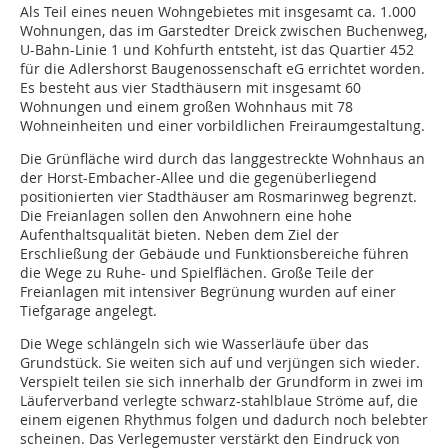
Als Teil eines neuen Wohngebietes mit insgesamt ca. 1.000
Wohnungen, das im Garstedter Dreick zwischen Buchenweg,
U-Bahn-Linie 1 und Kohfurth entsteht, ist das Quartier 452
für die Adlershorst Baugenossenschaft eG errichtet worden.
Es besteht aus vier Stadthäusern mit insgesamt 60
Wohnungen und einem großen Wohnhaus mit 78
Wohneinheiten und einer vorbildlichen Freiraumgestaltung.
Die Grünfläche wird durch das langgestreckte Wohnhaus an
der Horst-Embacher-Allee und die gegenüberliegend
positionierten vier Stadthäuser am Rosmarinweg begrenzt.
Die Freianlagen sollen den Anwohnern eine hohe
Aufenthaltsqualität bieten. Neben dem Ziel der
Erschließung der Gebäude und Funktionsbereiche führen
die Wege zu Ruhe- und Spielflächen. Große Teile der
Freianlagen mit intensiver Begrünung wurden auf einer
Tiefgarage angelegt.
Die Wege schlängeln sich wie Wasserläufe über das
Grundstück. Sie weiten sich auf und verjüngen sich wieder.
Verspielt teilen sie sich innerhalb der Grundform in zwei im
Läuferverband verlegte schwarz-stahlblaue Ströme auf, die
einem eigenen Rhythmus folgen und dadurch noch belebter
scheinen. Das Verlegemuster verstärkt den Eindruck von