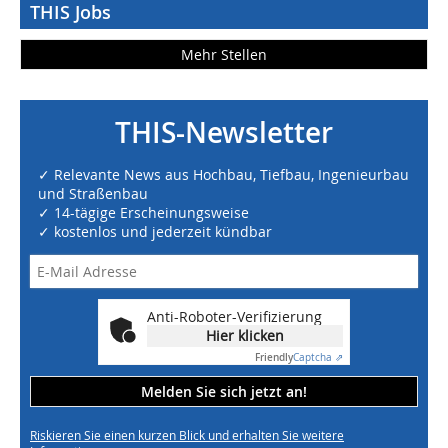
THIS Jobs
Mehr Stellen
THIS-Newsletter
✓ Relevante News aus Hochbau, Tiefbau, Ingenieurbau
und Straßenbau
✓ 14-tägige Erscheinungsweise
✓ kostenlos und jederzeit kündbar
Anti-Roboter-Verifizierung
Hier klicken
Friendly
Captcha ⇗
Melden Sie sich jetzt an!
Riskieren Sie einen kurzen Blick und erhalten Sie weitere