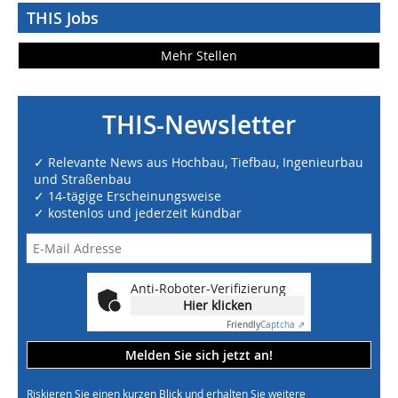
THIS Jobs
Mehr Stellen
THIS-Newsletter
✓ Relevante News aus Hochbau, Tiefbau, Ingenieurbau
und Straßenbau
✓ 14-tägige Erscheinungsweise
✓ kostenlos und jederzeit kündbar
Anti-Roboter-Verifizierung
Hier klicken
Friendly
Captcha ⇗
Melden Sie sich jetzt an!
Riskieren Sie einen kurzen Blick und erhalten Sie weitere