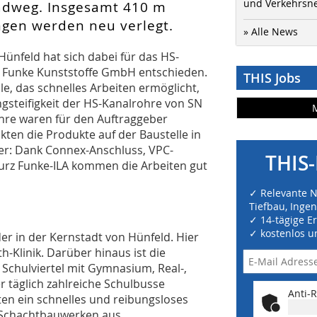
und Verkehrsn
adweg. Insgesamt 410 m
ngen werden neu verlegt.
» Alle News
ünfeld hat sich dabei für das HS-
 Funke Kunststoffe GmbH entschieden.
THIS Jobs
le, das schnelles Arbeiten ermöglicht,
ingsteifigkeit der HS-Kanalrohre von SN
ohre waren für den Auftraggeber
ten die Produkte auf der Baustelle in
ter: Dank Connex-Anschluss, VPC-
THIS-
rz Funke-ILA kommen die Arbeiten gut
✓ Relevante 
Tiefbau, Inge
✓ 14-tägige E
✓ kostenlos u
der in der Kernstadt von Hünfeld. Hier
th-Klinik. Darüber hinaus ist die
Schulviertel mit Gymnasium, Real-,
r täglich zahlreiche Schulbusse
Anti-R
gten ein schnelles und reibungsloses
 Schachtbauwerken aus