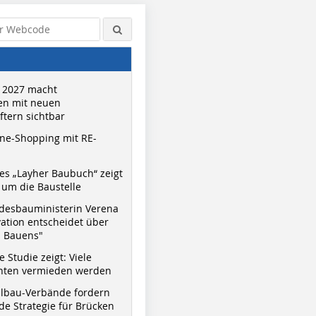
 2027 macht
n mit neuen
tern sichtbar
ne-Shopping mit RE-
s „Layher Baubuch“ zeigt
um die Baustelle
desbauministerin Verena
vation entscheidet über
s Bauens"
 Studie zeigt: Viele
nnten vermieden werden
hlbau-Verbände fordern
e Strategie für Brücken