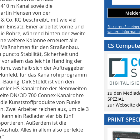
e 410 m Kanal sowie die
Martin Hensen von der
Melden 
Co. KG beschreibt, mit wie viel
im Einsatz. Einer arbeitet vorne und
Riskieren Sie eine
weitere Informatio
die Rohre, während hinten der zweite
ine weitere Kolonne erneuert alle
CS Computer
en Maßnahmen für den Straßenbau.
puncto Stabilität, Sicherheit und
vor allem das leichte Handling der
erium, weshalb sich der Auftraggeber,
 Hünfeld, für das Kanalrohrprogramm
.-Bauing. Dirk Stoldt ist von den
ammler HS-Kanalrohre der Nennweiten
zu den Mediad
weite DN/OD 700 Connex-Kanalrohre
SPEZIAL
 die Kunststoffprodukte von Funke
zur Webseite 
n. Zwei Arbeiter reichen aus, um die 3
ann ein Radlader vier bis fünf
PRINT SPEC
sportieren. Außerdem ist die
ushub. Alles in allem also perfekte
.“