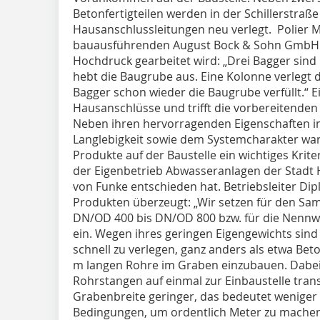
Betonfertigteilen werden in der Schillerstraß
Hausanschlussleitungen neu verlegt. Polier 
bauausführenden August Bock & Sohn GmbH & 
Hochdruck gearbeitet wird: „Drei Bagger sind 
hebt die Baugrube aus. Eine Kolonne verlegt 
Bagger schon wieder die Baugrube verfüllt.“ E
Hausanschlüsse und trifft die vorbereitend
Neben ihren hervorragenden Eigenschaften in 
Langlebigkeit sowie dem Systemcharakter war 
Produkte auf der Baustelle ein wichtiges Krit
der Eigenbetrieb Abwasseranlagen der Stadt
von Funke entschieden hat. Betriebsleiter Dipl
Produkten überzeugt: „Wir setzen für den S
DN/OD 400 bis DN/OD 800 bzw. für die Nenn
ein. Wegen ihres geringen Eigengewichts sind
schnell zu verlegen, ganz anders als etwa Beto
m langen Rohre im Graben einzubauen. Dabei k
Rohrstangen auf einmal zur Einbaustelle tran
Grabenbreite geringer, das bedeutet weniger A
Bedingungen, um ordentlich Meter zu machen