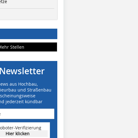
etze
Mehr Stellen
Newsletter
News aus Hochbau,
nieurbau und Straßenbau
rscheinungsweise
nd jederzeit kündbar
oboter-Verifizierung
Hier klicken