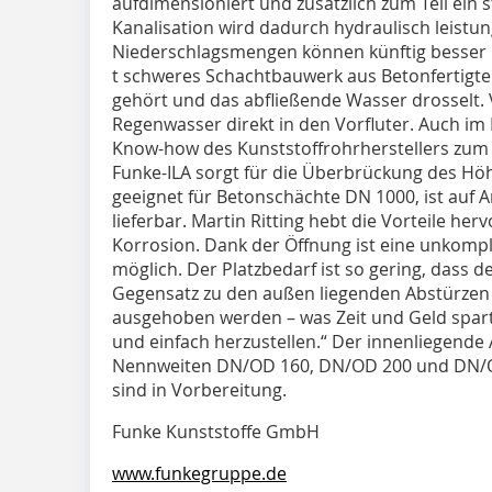
aufdimensioniert und zusätzlich zum Teil ein s
Kanalisation wird dadurch hydraulisch leistu
Niederschlagsmengen können künftig besser be
t schweres Schachtbauwerk aus Betonfertigt
gehört und das abfließende Wasser drosselt. 
Regenwasser direkt in den Vorfluter. Auch i
Know-how des Kunststoffrohrherstellers zum 
Funke-ILA sorgt für die Überbrückung des Höhe
geeignet für Betonschächte DN 1000, ist auf 
lieferbar. Martin Ritting hebt die Vorteile her
Korrosion. Dank der Öffnung ist eine unkompl
möglich. Der Platzbedarf ist so gering, dass d
Gegensatz zu den außen liegenden Abstürzen
ausgehoben werden – was Zeit und Geld spart
und einfach herzustellen.“ Der innenliegende
Nennweiten DN/OD 160, DN/OD 200 und DN/OD
sind in Vorbereitung.
Funke Kunststoffe GmbH
www.funkegruppe.de