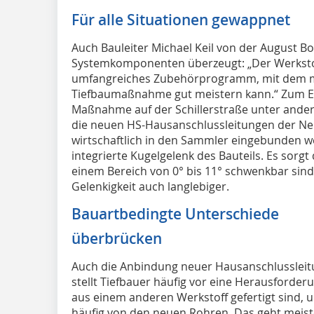
Für alle Situationen gewappnet
Auch Bauleiter Michael Keil von der August 
Systemkomponenten überzeugt: „Der Werkstoff i
umfangreiches Zubehörprogramm, mit dem ma
Tiefbaumaßnahme gut meistern kann.“ Zum Ei
Maßnahme auf der Schillerstraße unter ande
die neuen HS-Hausanschlussleitungen der N
wirtschaftlich in den Sammler eingebunden 
integrierte Kugelgelenk des Bauteils. Es sorg
einem Bereich von 0° bis 11° schwenkbar sind 
Gelenkigkeit auch langlebiger.
Bauartbedingte Unterschiede
überbrücken
Auch die Anbindung neuer Hausanschlussleit
stellt Tiefbauer häufig vor eine Herausforde
aus einem anderen Werkstoff gefertigt sind, 
häufig von den neuen Rohren. Das geht meis