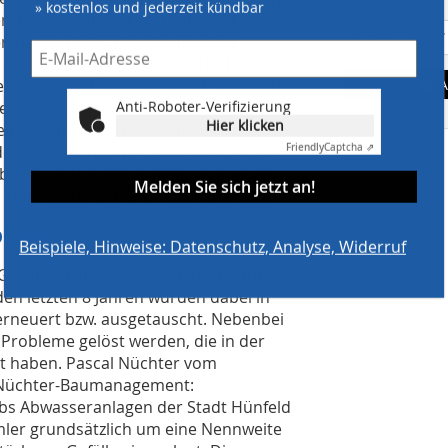
» kostenlos und jederzeit kündbar
, hat man früher trotz gleicher
en müssen. Doch das gehört der
artin Ritting. Für diese Fälle hat
racht. Auch in Hünfeld erleichtert sie
A
Anti-Roboter-Verifizierung
erichtet: „Das Prinzip ist genauso
Hier klicken
 eine Dichtmanschette und einen
Friendly
Captcha ⇗
rn eine kompakte Einheit bilden. Sie
oten. In Hünfeld treffen wir meistens
Melden Sie sich jetzt an!
 Einbindung sicher und zeitsparend.“
ppnet
Beispiele, Hinweise: Datenschutz, Analyse, Widerruf
es Gesamtprojektes zur Kanalsanierung,
den letzten 8 Jahren wurden dabei in
erneuert bzw. ausgetauscht. Nebenbei
e Probleme gelöst werden, die in der
t haben. Pascal Nüchter vom
 Nüchter-Baumanagement:
bs Abwasseranlagen der Stadt Hünfeld
ler grundsätzlich um eine Nennweite