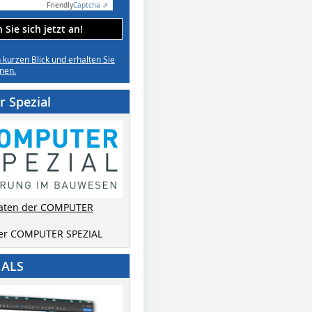
Friendly
Captcha ⇗
Sie sich jetzt an!
n kurzen Blick und erhalten Sie
nen.
 Spezial
aten der COMPUTER
der COMPUTER SPEZIAL
IALS