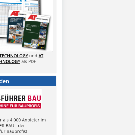
 TECHNOLOGY
und
AT
CHNOLOGY
als PDF-
nden
 als 4.000 Anbieter im
R BAU - der
ür Bauprofis!