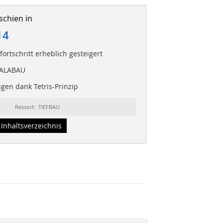
schien in
14
fortschritt erheblich gesteigert
GALABAU
en dank Tetris-Prinzip
Ressort: TIEFBAU
Inhaltsverzeichnis