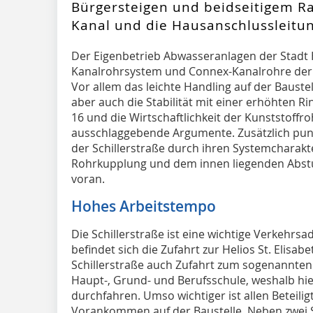
Bürgersteigen und beidseitigem R
Kanal und die Hausanschlussleitu
Der Eigenbetrieb Abwasseranlagen der Stadt H
Kanalrohrsystem und Connex-Kanalrohre der
Vor allem das leichte Handling auf der Baustel
aber auch die Stabilität mit einer erhöhten R
16 und die Wirtschaftlichkeit der Kunststoffr
ausschlaggebende Argumente. Zusätzlich punk
der Schillerstraße durch ihren Systemcharak
Rohrkupplung und dem innen liegenden Abstu
voran.
Hohes Arbeitstempo
Die Schillerstraße ist eine wichtige Verkehrsa
befindet sich die Zufahrt zur Helios St. Elisabe
Schillerstraße auch Zufahrt zum sogenannten 
Haupt-, Grund- und Berufsschule, weshalb hie
durchfahren. Umso wichtiger ist allen Beteili
Vorankommen auf der Baustelle. Neben zwei