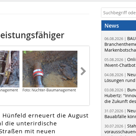
News
leistungsfähiger
BAU
06.08.2026 |
Branchentheme
Markenbotschaf
Onli
05.08.2026 |
INvent-Chatbot
Neue
04.08.2026 |
Lösungen rund 
Bun
management
Foto: Nüchter-Baumanagement
Foto: Funke Kunststoffe GmbH
03.08.2026 |
Hubertz: "Inno
die Zukunft de
Neue
31.07.2026 |
n Hünfeld erneuert die August
Bauabfälle kö
 die unterirdische
Sta
30.07.2026 |
 Straßen mit neuen
vorausschauend