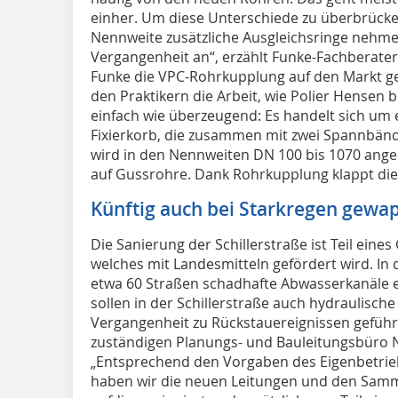
einher. Um diese Unterschiede zu überbrücken
Nennweite zusätzliche Ausgleichsringe nehm
Vergangenheit an“, erzählt Funke-Fachberater M
Funke die VPC-Rohrkupplung auf den Markt geb
den Praktikern die Arbeit, wie Polier Hensen b
einfach wie überzeugend: Es handelt sich um
Fixierkorb, die zusammen mit zwei Spannbände
wird in den Nennweiten DN 100 bis 1070 angeb
auf Gussrohre. Dank Rohrkupplung klappt die
Künftig auch bei Starkregen gewa
Die Sanierung der Schillerstraße ist Teil ein
welches mit Landesmitteln gefördert wird. In 
etwa 60 Straßen schadhafte Abwasserkanäle 
sollen in der Schillerstraße auch hydraulisch
Vergangenheit zu Rückstauereignissen geführ
zuständigen Planungs- und Bauleitungsbüro
„Entsprechend den Vorgaben des Eigenbetrie
haben wir die neuen Leitungen und den Samm