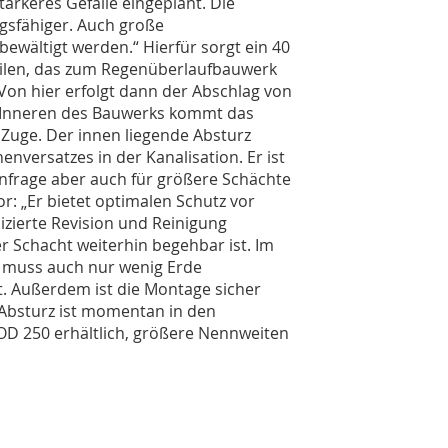
tärkeres Gefälle eingeplant. Die
ngsfähiger. Auch große
wältigt werden.“ Hierfür sorgt ein 40
eilen, das zum Regenüberlaufbauwerk
Von hier erfolgt dann der Abschlag von
m Inneren des Bauwerks kommt das
Zuge. Der innen liegende Absturz
nversatzes in der Kanalisation. Er ist
Anfrage aber auch für größere Schächte
vor: „Er bietet optimalen Schutz vor
izierte Revision und Reinigung
er Schacht weiterhin begehbar ist. Im
 muss auch nur wenig Erde
. Außerdem ist die Montage sicher
 Absturz ist momentan in den
 250 erhältlich, größere Nennweiten