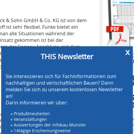
Bock & Sohn GmbH & Co. KG ist von dem
st sehr flexibel. Funke bietet ein
n alle Situationen während der
nsatz gekommen ist bei der
rem der Connex-Anschluss, mit dem
x
ennweite DN/OD 160 schnell und
THIS Newsletter
AT SCREENING
werden konnten. Möglich macht das das
CRUSHING TE
t dafür, dass die Rohrverbindungen in
Download.
– und durch diese Flexibilität und
Sie interessieren sich für Fachinformationen zum
Anbieter fi
nachhaltigen und wirtschaftlichen Bauen? Dann
melden Sie sich zu unserem kostenlosen Newsletter
an!
Darin informieren wir über:
» Produktneuheiten
ungen in bereits vorhandene Rohre
» Veranstaltungen
Finden Sie mehr
rung: „Wenn die bestehenden Leitungen
» Auswertungen der Infobau Münster
EINKAUFSFÜHRE
unterscheiden sich die Außenstrukturen
» 14tägige Erscheinungsweise
Suchmaschine f
tens mit verschiedenen Durchmessern